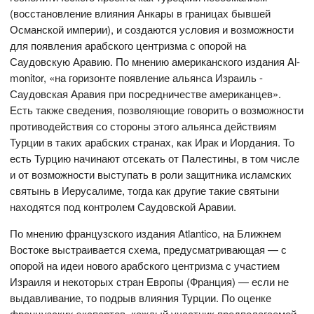
(восстановление влияния Анкары в границах бывшей
Османской империи), и создаются условия и возможности
для появления арабского центризма с опорой на
Саудовскую Аравию. По мнению американского издания Al-
monitor, «на горизонте появление альянса Израиль -
Саудовская Аравия при посредничестве американцев».
Есть также сведения, позволяющие говорить о возможности
противодействия со стороны этого альянса действиям
Турции в таких арабских странах, как Ирак и Иордания. То
есть Турцию начинают отсекать от Палестины, в том числе
и от возможности выступать в роли защитника исламских
святынь в Иерусалиме, тогда как другие такие святыни
находятся под контролем Саудовской Аравии.
По мнению французского издания Atlantico, на Ближнем
Востоке выстраивается схема, предусматривающая — с
опорой на идеи нового арабского центризма с участием
Израиля и некоторых стран Европы (Франция) — если не
выдавливание, то подрыв влияния Турции. По оценке
французских экспертов, каждый участник предполагаемой