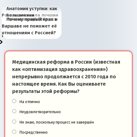
Анатомия уступки: как
Россия потеряла лучшие
Большевики
Киевская марионетка
В России назрели
Миграционный пожар
Россия начинает
Россия зимой 1904
Русская нация вчера и
Почему правый крах в
рыбопромысловые
отличаются от «Яблока»
Запада рассказала о
перемены: 15 шагов к
Европы
сбрасывать балласт
года: первые уступки во
сегодня
Варшаве не поможет её
районы Баренцева
тем, что они -
«переобувании» хозяев
суверенной экономике
Анкориджа
внутренней политике
отношениям с Россией?
моря
победители
Медицинская реформа в России (известная
как «оптимизация здравоохранения»)
непрерывно продолжается с 2010 года по
настоящее время. Как Вы оцениваете
результаты этой реформы?
На отлично
Неудовлетворительно
Не знаю, поскольку процесс не завершён
Посредственно