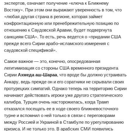
экспертов, означает получение «ключа к Ближнему
Востоку». При этом они выражают уверенность в том, что
«любая другая страна в регионе, которая займет
конфронтационную или пренебрежительную позицию по
отношению к Саудовской Аравии, будет подвергнута
санкциям США». То есть, речь ведется о «придании США
прежде всего Сирии арабо–исламского измерения с
саудовской спецификой».
Самое важное — это, конечно, опосредованная
легитимизация со стороны США временного президента
Сирии
Ахмеда аш-Шараа
, что вроде бы должно устраивать
Анкару, ведь прежде он и его соратники не скрывали своих
протурецких симпатий. Однако теперь на территорию Сирии
начинают действовать игроки уже другого стратегического
калибра. Турция очень насторожилась, когда Трамп
отказался посещать ее в ходе своего ближневосточного
турне и вспомнил о ней только в связи с переговорами
между Россией и Украиной в Стамбуле по урегулированию
кризиса. И не только это. В арабских СМИ появились