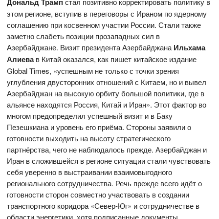
Дональд Трамп
стал позитивно корректировать политику в
этом регионе, вступив в переговоры с Ираном по ядерному
соглашению при косвенном участии России. Стали также
заметно слабеть позиции прозападных сил в
Азербайджане. Визит президента Азербайджана
Ильхама
Алиева
в Китай оказался, как пишет китайское издание
Global Times, «успешным не только с точки зрения
углубления двусторонних отношений с Китаем, но и вывел
Азербайджан на высокую орбиту большой политики, где в
альянсе находятся Россия, Китай и Иран». Этот фактор во
многом предопределил успешный визит и в Баку
Пезешкиана и уровень его приёма. Стороны заявили о
готовности выходить на высоту стратегического
партнёрства, чего не наблюдалось прежде. Азербайджан и
Иран в сложившейся в регионе ситуации стали чувствовать
себя уверенно в выстраивании взаимовыгодного
регионального сотрудничества. Речь прежде всего идёт о
готовности сторон совместно участвовать в создании
транспортного коридора «Север-Юг» и сотрудничестве в
области энергетики, хотя подписанные документы