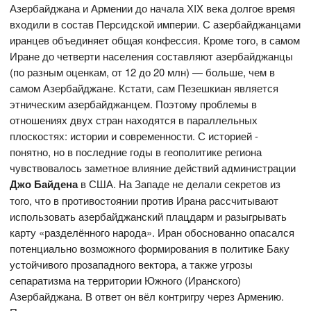
Азербайджана и Армении до начала ХIX века долгое время
входили в состав Персидской империи. С азербайджанцами
иранцев объединяет общая конфессия. Кроме того, в самом
Иране до четверти населения составляют азербайджанцы
(по разным оценкам, от 12 до 20 млн) — больше, чем в
самом Азербайджане. Кстати, сам Пезешкиан является
этническим азербайджанцем. Поэтому проблемы в
отношениях двух стран находятся в параллельных
плоскостях: истории и современности. С историей -
понятно, но в последние годы в геополитике региона
чувствовалось заметное влияние действий администрации
Джо Байдена
в США. На Западе не делали секретов из
того, что в противостоянии против Ирана рассчитывают
использовать азербайджанский плацдарм и разыгрывать
карту «разделённого народа». Иран обоснованно опасался
потенциально возможного формирования в политике Баку
устойчивого прозападного вектора, а также угрозы
сепаратизма на территории Южного (Иранского)
Азербайджана. В ответ он вёл контригру через Армению.