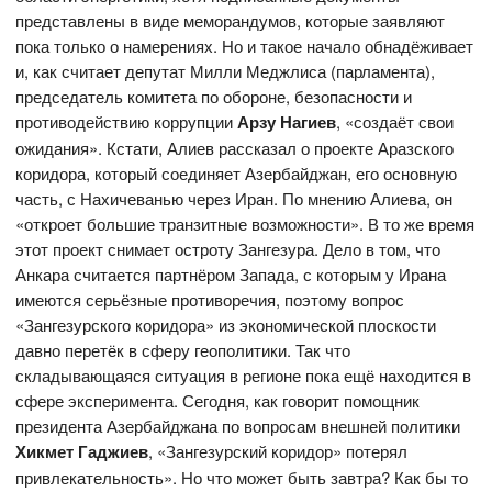
представлены в виде меморандумов, которые заявляют
пока только о намерениях. Но и такое начало обнадёживает
и, как считает депутат Милли Меджлиса (парламента),
председатель комитета по обороне, безопасности и
противодействию коррупции
Арзу Нагиев
, «создаёт свои
ожидания». Кстати, Алиев рассказал о проекте Аразского
коридора, который соединяет Азербайджан, его основную
часть, с Нахичеванью через Иран. По мнению Алиева, он
«откроет большие транзитные возможности». В то же время
этот проект снимает остроту Зангезура. Дело в том, что
Анкара считается партнёром Запада, с которым у Ирана
имеются серьёзные противоречия, поэтому вопрос
«Зангезурского коридора» из экономической плоскости
давно перетёк в сферу геополитики. Так что
складывающаяся ситуация в регионе пока ещё находится в
сфере эксперимента. Сегодня, как говорит помощник
президента Азербайджана по вопросам внешней политики
Хикмет Гаджиев
, «Зангезурский коридор» потерял
привлекательность». Но что может быть завтра? Как бы то