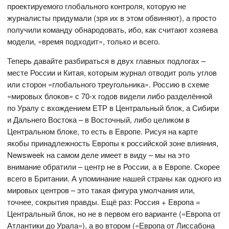
проектируемого глобального контроля, которую не
журналисты придумали (зря их в этом обвиняют), а просто
получили команду обнародовать, ибо, как считают хозяева
модели, «время подходит», только и всего.
Теперь давайте разбираться в двух главных подлогах –
месте России и Китая, которым журнал отводит роль углов
или сторон «глобального треугольника». Россию в схеме
«мировых блоков» с 70-х годов видели либо разделённой
по Уралу с вхождением ЕТР в Центральный блок, а Сибири
и Дальнего Востока – в Восточный, либо целиком в
Центральном блоке, то есть в Европе. Рисуя на карте
якобы принадлежность Европы к российской зоне влияния,
Newsweek на самом деле имеет в виду – мы на это
внимание обратили – центр не в России, а в Европе. Скорее
всего в Британии. А упоминание нашей страны как одного из
мировых центров – это такая фигура умолчания или,
точнее, сокрытия правды. Ещё раз: Россия + Европа =
Центральный блок, но не в первом его варианте («Европа от
Атлантики до Урала»), а во втором («Европа от Лиссабона