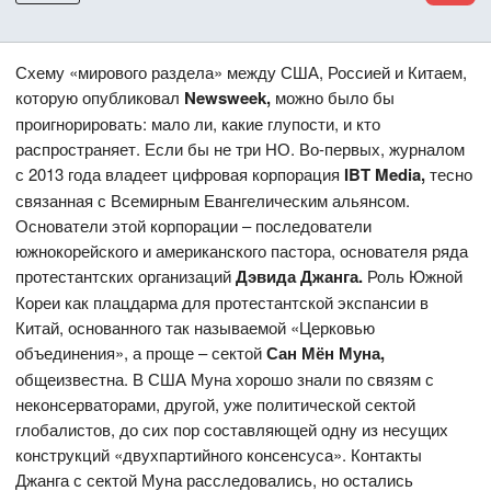
Схему «мирового раздела» между США, Россией и Китаем,
которую опубликовал
Newsweek,
можно было бы
проигнорировать: мало ли, какие глупости, и кто
распространяет. Если бы не три НО. Во-первых, журналом
с 2013 года владеет цифровая корпорация
IBT
Media,
тесно
связанная с Всемирным Евангелическим альянсом.
Основатели этой корпорации – последователи
южнокорейского и американского пастора, основателя ряда
протестантских организаций
Дэвида Джанга.
Роль Южной
Кореи как плацдарма для протестантской экспансии в
Китай, основанного так называемой «Церковью
объединения», а проще – сектой
Сан Мён Муна,
общеизвестна. В США Муна хорошо знали по связям с
неконсерваторами, другой, уже политической сектой
глобалистов, до сих пор составляющей одну из несущих
конструкций «двухпартийного консенсуса». Контакты
Джанга с сектой Муна расследовались, но остались