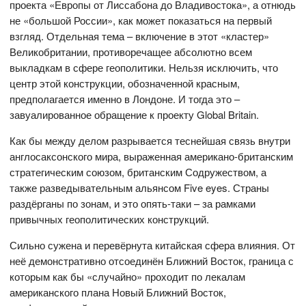
проекта «Европы от Лиссабона до Владивостока», а отнюдь
не «большой России», как может показаться на первый
взгляд. Отдельная тема – включение в этот «кластер»
Великобритании, противоречащее абсолютно всем
выкладкам в сфере геополитики. Нельзя исключить, что
центр этой конструкции, обозначенной красным,
предполагается именно в Лондоне. И тогда это –
завуалированное обращение к проекту Global Britain.
Как бы между делом разрывается теснейшая связь внутри
англосаксонского мира, выраженная американо-британским
стратегическим союзом, британским Содружеством, а
также разведывательным альянсом Five eyes. Страны
раздёрганы по зонам, и это опять-таки – за рамками
привычных геополитических конструкций.
Сильно сужена и перевёрнута китайская сфера влияния. От
неё демонстративно отсоединён Ближний Восток, граница с
которым как бы «случайно» проходит по лекалам
американского плана Новый Ближний Восток,