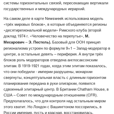
системы горизонтальных связей, пересекающих вертикали
государственных и международных иерархий.
На самом деле в карте Newsweek использована модель
«трёх мировых блоков», в которые объединяются регионы
«десятирегиональной модели» Римского клуба (второй
доклад 1974 г. «Человечество на перепутье»,
М.
Месарович
–
Э. Пестель).
Базовый для ООН принцип
регионализма устроен по формуле 9+1 – Запад-модератор в
центре, а остальные девять – периферия. А внутри трёх
блоков роль модераторов отведена англосаксонским
элитам. В 1919-1921 годах, когда этим элитам показалось,
что они победили - империи разрушены, монархии
свергнуты, концептуальная власть с длинным горизонтом
планирования передана в руки олигархии, появился
сдвоенный элитарный центр. В Британии Chatham House, в
США – Совет по международным отношениям (CFR).
Предполагалось, что для контроля над остальным миром
этого хватит. Но Лондон с Вашингтоном поссорились, в
России империя, пусть и красная, восстановилась,