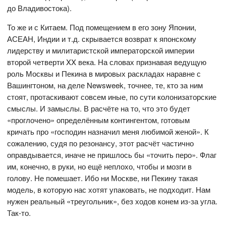
до Владивостока).
То же и с Китаем. Под помещением в его зону Японии,
АСЕАН, Индии и т.д. скрывается возврат к японскому
лидерству и милитаристской императорской империи
второй четверти XX века. На словах признавая ведущую
роль Москвы и Пекина в мировых раскладах наравне с
Вашингтоном, на деле Newsweek, точнее, те, кто за ним
стоят, протаскивают совсем иные, по сути колонизаторские
смыслы. И замыслы. В расчёте на то, что это будет
«проглочено» определённым контингентом, готовым
кричать про «господин назначил меня любимой женой». К
сожалению, судя по резонансу, этот расчёт частично
оправдывается, иначе не пришлось бы «точить перо». Флаг
им, конечно, в руки, но ещё неплохо, чтобы и мозги в
голову. Не помешает. Ибо ни Москве, ни Пекину такая
модель, в которую нас хотят упаковать, не подходит. Нам
нужен реальный «треугольник», без ходов конем из-за угла.
Так-то.