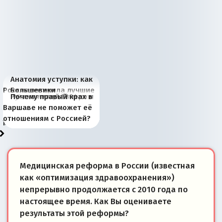
Анатомия уступки: как
Россия потеряла лучшие
Большевики
Киевская марионетка
В России назрели
Миграционный пожар
Россия начинает
Россия зимой 1904
Русская нация вчера и
Почему правый крах в
рыбопромысловые
отличаются от «Яблока»
Запада рассказала о
перемены: 15 шагов к
Европы
сбрасывать балласт
года: первые уступки во
сегодня
Варшаве не поможет её
районы Баренцева
тем, что они -
«переобувании» хозяев
суверенной экономике
Анкориджа
внутренней политике
отношениям с Россией?
моря
победители
Медицинская реформа в России (известная
как «оптимизация здравоохранения»)
непрерывно продолжается с 2010 года по
настоящее время. Как Вы оцениваете
результаты этой реформы?