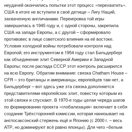
неудачей окончились попытки этот процесс «перехватить».
США в итоге не вступили в своё детище – Лигу Наций,
захваченную англичанами. Переигровка той игры
завершилась в 1945 году и, с одной стороны, закрепила
США на западе Европы, а с другой – сформировало
противовес в лице советского влияния на её востоке.
Условия холодной войны потребовали контроля над
Европой; его инструментом в 1954 году стал Бильдерберг
как объединение элит Северной Америки и Западной
Европы; после распада СССР этот контроль расширился
на всю Европу. Обратим внимание: связка Chatham House –
CFR – это британцы и американцы, европейцев там нет, а
Бильдерберг – вот здесь уже эта связка дополняется
представителями европейских элит, повестку которым из
этой связки и спускают. В 1970-е годы целая череда шагов
по формированию проекта «глобализация» включает в себя
создание Трёхсторонней комиссии, которая нанизывает на
англосаксонский стержень ещё и Японию (с 2000 г. – весь
АТР, но доминируют всё равно японцы). Для чего «белым