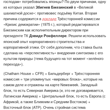
господам» потребовались японцы? По двум причинам, одну
из которых указал
Збигнев Бжезинский
в «Великой
шахматной доске»: противовес подъёму Китая. Вторая
причина содержится в
докладе
Трёхсторонней комиссии
«Кризис демократии» (1975 г.), который редактировался
Бжезинским как исполнительным директором при
президенте ТК
Дэвиде Рокфеллере
. Решили использовать
японский опыт корпоративного строительства и
корпоративной этики. От себя дополним, что ставка была
сделана на «перспективность» внедрения синтоизма с его
культом природы (тема будущего на тот момент «зелёного
перехода»).
(Chatham House + CFR) + Бильдерберг + Трёхсторонняя
комиссия = три упомянутых «мировых блока», которые на
самом деле и отражены на карте Newsweek. Западный
блок, то есть Северная Америка (и, это не договаривается,
Латинская Америка) + Центральный блок, то есть Европа (с
Африкой, а также Ближним и Средним Востоком) +
Восточный блок (АТР). Очень стройная система