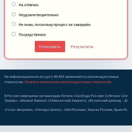
На отлично
Неудовлетворительно
Не знаю, поскольку процесс не завершён
Посредственно
Результаты
На информационном ресурсе ИА REX применяются рекомендательные
технологии.
Правила применения рекомендательных технологий
.
В России запрещены организации Легион «Свобода России» («Легион Свобода
Тахрир», «Имарат Кавказ» («Кавказский Эмират»), «Исламский джихад – Дж
«Голос Америки», «Левада-Центр», «Idel.Реалии», Кавказ.Реалии, Крым.Реал