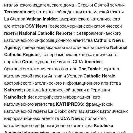
итальянского издательского дома «Стражи Святой земли»
Terrasanta.net
; ватиканской редакции итальянской газеты
La Stampa
Vatican
insider
; американского католического
агентства
OS
V News
; североамериканской католической
газеты
National Catholic Reporter
; североамериканского
католического информационного агентства
Catholic News
Agency
; североамериканской католической газеты
National
Catholic
Register
; североамериканского католического
портала
Crux
; журнала иезуитов США
America
;
британского католического портала
The
Tablet
; портала
католической газеты Англии и Уэльса
Catholic Herald
;
австрийского католического информационного агентства
Kath.net
; портала Католической церкви в Германии
Katholisch.de
; австрийского информационного
католического агентства
KATHPRESS
; французской
католической газеты
L
a Croix
; сети азиатских католических
информационных агентств
UCA News
; польского
католического информационного агентства
Katolicka
Agencja Informacyjna
; польской ежедневной католической