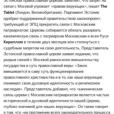
Эстонская православная церковь заявляет, что запрет на
связи с Москвой угрожает «правам верующих», пишет
The
Tablet
(Лондон, Великобритания). Парламент Эстонии
одобрил поддержанный правительством законопроект,
требующий от ЭПЦ прекратить связи с Московским
патриархатом. Церковь собираются обязать разорвать
каноническую связь с патриархом Московским и всея Руси
Кириллом
в течение двух месяцев или столкнуться с
судебным запретом на свою деятельность. Представитель
Эстонской православной церкви заявил изданию, что
разрыв связей с Москвой равносилен вмешательству
государства в суть православной веры: «Закон
вмешивается в саму суть функционирования
православного христианства и в то, как наши верующие
понимают свою духовную идентичность и религиозное
наследие». Представитель добавил, что «каноническая
связь церкви с Московским патриархатом является частью
исторической и духовной идентичности нашей Церкви,
глубоко значимой для наших верующих». Он также говорит
о том, что «на протяжении всего законодательного процесса