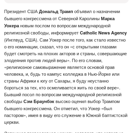
Президент США
Дональд Трамп
объявил о назначении
бывшего конгрессмена от Северной Каролины
Марка
Уокера
новым послом по вопросам международной
религиозной свободы, информирует
Catholic
News
Agency
(Инглвуд, США). Сам Уокер после того, как стало известно
о его номинации, сказал, что он «с открытыми глазами
будет смотреть на плохих акторов и страны, совершающие
злодеяния против людей веры». По его словам,
«религиозное самовыражение является основой прав
человека, и, будь то кампус колледжа в Нью-Йорке или
страны Африки к югу от Сахары, я буду неустанно
бороться за тех, кто осмеливается жить по своей вере».
Бывший посол по вопросам международной религиозной
свободы
Сэм Браунбэк
высоко оценил выбор Трампом
бывшего конгрессмена. Он отметил, что Уокер «был
пастором», имея в виду его служение в Южной баптистской
церкви.