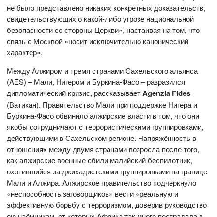
не было представлено никаких конкретных доказательств,
свидетельствующих о какой-либо угрозе национальной
безопасности со стороны Церкви», настаивая на том, что
связь с Москвой «носит исключительно канонический
характер».
Между Алжиром и тремя странами Сахельского альянса
(AES) – Мали, Нигером и Буркина-Фасо – разразился
дипломатический кризис, рассказывает
Agenzia Fides
(Ватикан). Правительство Мали при поддержке Нигера и
Буркина-Фасо обвинило алжирские власти в том, что они
якобы сотрудничают с террористическими группировками,
действующими в Сахельском регионе. Напряжённость в
отношениях между двумя странами возросла после того,
как алжирские военные сбили малийский беспилотник,
охотившийся за джихадистскими группировками на границе
Мали и Алжира. Алжирское правительство подчеркнуло
«неспособность заговорщиков» вести «реальную и
эффективную борьбу с терроризмом, доверив руководство
ею наёмникам, от которых Африка так много пострадала в