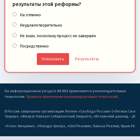
результаты этой реформы?
На отлично
Неудовлетворительно
Не знаю, поскольку процесс не завершён
Посредственно
Результаты
На информационном ресурсе ИА REX применяются рекомендательные
технологии.
Правила применения рекомендательных технологий
.
В России запрещены организации Легион «Свобода России» («Легион Свобода
Тахрир», «Имарат Кавказ» («Кавказский Эмират»), «Исламский джихад – Дж
«Голос Америки», «Левада-Центр», «Idel.Реалии», Кавказ.Реалии, Крым.Реал