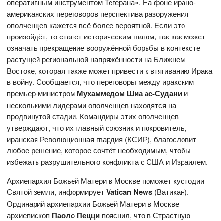
оперативным инструментом Тегерана». На фоне ирано-
американских переговоров перспектива разоружения
ополченцев кажется всё более вероятной. Если это
произойдёт, то станет историческим шагом, так как может
означать прекращение вооружённой борьбы в контексте
растущей региональной напряжённости на Ближнем
Востоке, которая также может привести к втягиванию Ирака
в войну. Сообщается, что переговоры между иракским
премьер-министром
Мухаммедом Шиа ас-Судани
и
несколькими лидерами ополченцев находятся на
продвинутой стадии. Командиры этих ополченцев
утверждают, что их главный союзник и покровитель,
иранская Революционная гвардия (КСИР), благословит
любое решение, которое сочтёт необходимым, чтобы
избежать разрушительного конфликта с США и Израилем.
Архиепархия Божьей Матери в Москве поможет кустодии
Святой земли, информирует
Vatican News
(Ватикан).
Ординарий архиепархии Божьей Матери в Москве
архиепископ
Паоло Пецци
пояснил, что в Страстную