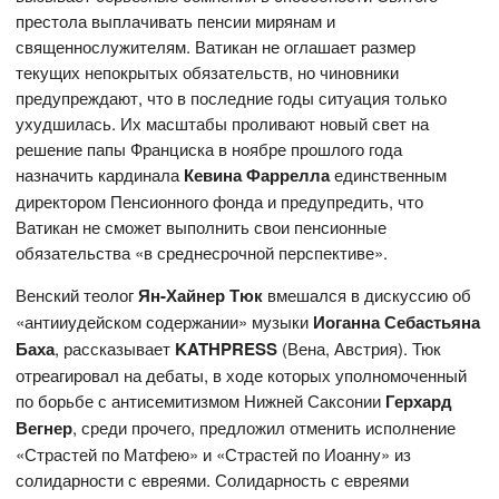
престола выплачивать пенсии мирянам и
священнослужителям. Ватикан не оглашает размер
текущих непокрытых обязательств, но чиновники
предупреждают, что в последние годы ситуация только
ухудшилась. Их масштабы проливают новый свет на
решение папы Франциска в ноябре прошлого года
назначить кардинала
Кевина Фаррелла
единственным
директором Пенсионного фонда и предупредить, что
Ватикан не сможет выполнить свои пенсионные
обязательства «в среднесрочной перспективе».
Венский теолог
Ян-Хайнер Тюк
вмешался в дискуссию об
«антииудейском содержании» музыки
Иоганна Себастьяна
Баха
, рассказывает
KATHPRESS
(Вена, Австрия). Тюк
отреагировал на дебаты, в ходе которых уполномоченный
по борьбе с антисемитизмом Нижней Саксонии
Герхард
Вегнер
, среди прочего, предложил отменить исполнение
«Страстей по Матфею» и «Страстей по Иоанну» из
солидарности с евреями. Солидарность с евреями