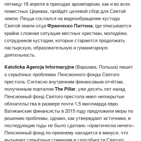
пятницу 18 апреля в приходах архиепархии, как и во всех
поместных Церквах, пройдёт целевой сбор для Святой
земли. Пецци сослался на видеообращение кустода
Святой земли отца
Франческо Паттона
, где описывается
крайне сложная ситуация местных христиан, молодёжи,
сотрудников кустодии, которые стараются продолжать
пастырскую, образовательную и гуманитарную
деятельность.
Katolicka
Agencja
Informacyjna
(Варшава, Польша) пишет
о серьёзных проблемах Пенсионного фонда Святого
престола. Согласно внутренним финансовым отчётам,
полученным порталом
The Pillar
, уже десять лет назад
Пенсионный фонд Святого престола имел непокрытые
обязательства в размере почти 1,5 миллиарда евро.
Ватиканские финансисты в 2015 году предложили меры по
решению проблемы, однако, как утверждают источники, в
последующие годы не было сделано «практически ничего».
Пенсионный фонд по-прежнему находится в минусе, что
вызывает серьёзные сомнения в способности Святого