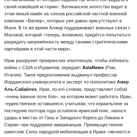
своей новейшей истории». Ватиканское агентство видит в
этом явный намёк на членов российской частной военной
компании «Вагнер», которые уже давно присутствуют в
Мали. В то же время Алжир поддерживает военные связи с
Москвой, которой «теперь, возможно, придётся попытаться
разрядить напряжённость между своими стратегическими
партнёрами в этой части мира».
Ирак разоружит проиранских ополченцев, чтобы избежать
войны с США и Израилем, передаёт
AsiaNews
(Рим,
Италия). Такое предположение выдвинул профессор
Иорданского университета и эксперт по геополитике
Амер
Аль-Сабайлех
. Ирак, по его словам, представляет собой
«очень важное поле боя», на котором может работать Иран,
«единственное оставшееся, учитывая, что израильтяне за
последние полтора года ослабили иранский пояс, нанося
удары в местах от Газы и Западного берега до Ливана и
Сирии» при поддержке американцев. Преимущественно
шиитские Силы народной мобилизации в Ираке «являются