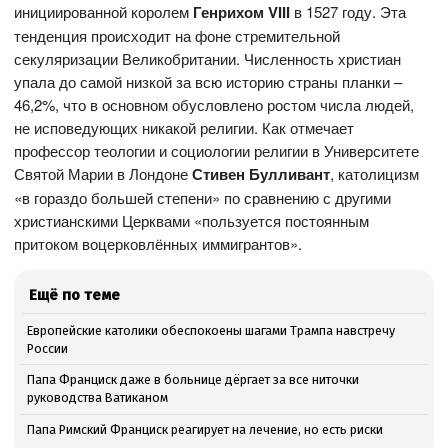
инициированной королем
Генрихом VIII
в 1527 году. Эта
тенденция происходит на фоне стремительной
секуляризации Великобритании. Численность христиан
упала до самой низкой за всю историю страны планки –
46,2%, что в основном обусловлено ростом числа людей,
не исповедующих никакой религии. Как отмечает
профессор теологии и социологии религии в Университете
Святой Марии в Лондоне
Стивен Булливант
, католицизм
«в гораздо большей степени» по сравнению с другими
христианскими Церквами «пользуется постоянным
притоком воцерковлённых иммигрантов».
Ещё по теме
Европейские католики обеспокоены шагами Трампа навстречу
России
Папа Франциск даже в больнице дёргает за все ниточки
руководства Ватиканом
Папа Римский Франциск реагирует на лечение, но есть риски