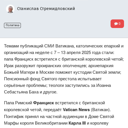
Станислав Стремидловский
0
Политика
Темами публикаций СМИ Ватикана, католических епархий и
организаций на неделе с 7 – 13 апреля 2025 года стали:
папа Франциск встретился с британской королевской четой;
Ирак разоружит проиранских ополченцев; архиепархия
Божьей Матери в Москве поможет кустодии Святой земли;
Пенсионный фонд Святого престола испытывает
серьёзные проблемы; теологи заступились за Иоанна
Себастьяна Баха и другое.
Папа Римский
Франциск
встретился с британской
королевской четой, передаёт
Vatican News
(Ватикан).
Понтифик принял на частной аудиенции в Доме Святой
Марфы короля Великобритании
Карла III
и королеву