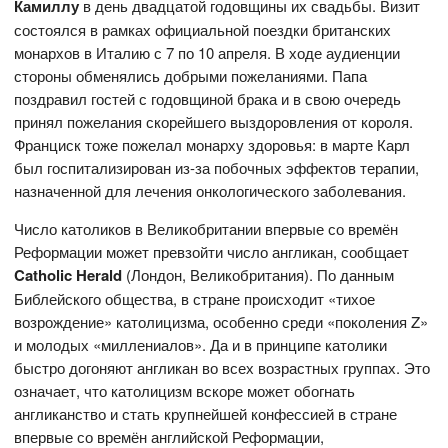
Камиллу
в день двадцатой годовщины их свадьбы. Визит
состоялся в рамках официальной поездки британских
монархов в Италию с 7 по 10 апреля. В ходе аудиенции
стороны обменялись добрыми пожеланиями. Папа
поздравил гостей с годовщиной брака и в свою очередь
принял пожелания скорейшего выздоровления от короля.
Франциск тоже пожелал монарху здоровья: в марте Карл
был госпитализирован из-за побочных эффектов терапии,
назначенной для лечения онкологического заболевания.
Число католиков в Великобритании впервые со времён
Реформации может превзойти число англикан, сообщает
Catholic Herald
(Лондон, Великобритания). По данным
Библейского общества, в стране происходит «тихое
возрождение» католицизма, особенно среди «поколения Z»
и молодых «миллениалов». Да и в принципе католики
быстро догоняют англикан во всех возрастных группах. Это
означает, что католицизм вскоре может обогнать
англиканство и стать крупнейшей конфессией в стране
впервые со времён английской Реформации,