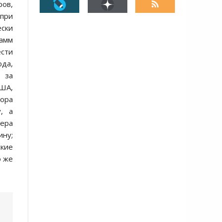
ров,
 при
ески
рамм
ести
да,
о за
США,
тора
, а
нера
ину;
ские
о же