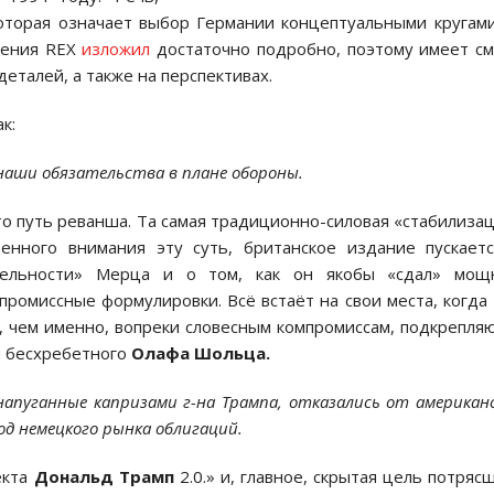
которая означает выбор Германии концептуальными кругам
шения REX
изложил
достаточно подробно, поэтому имеет с
деталей, а также на перспективах.
к:
наши обязательства в плане обороны.
это путь реванша. Та самая традиционно-силовая «стабилиза
енного внимания эту суть, британское издание пускает
ательности» Мерца и о том, как он якобы «сдал» мощ
ромиссные формулировки. Всё встаёт на свои места, когда
, чем именно, вопреки словесным компромиссам, подкрепля
и бесхребетного
Олафа Шольца.
напуганные капризами г-на Трампа, отказались от американ
од немецкого рынка облигаций.
екта
Дональд Трамп
2.0.» и, главное, скрытая цель потряс