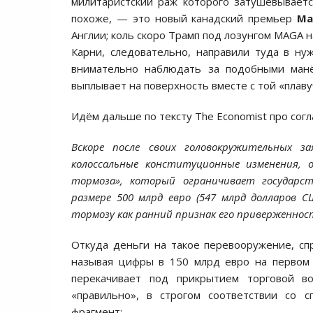
милитаристский раж которого затушёвывает
похоже, — это новый канадский премьер
Ма
Англии; коль скоро Трамп под лозунгом MAGA н
Карни, следовательно, направили туда в ну
внимательно наблюдать за подобными манё
выплывает на поверхность вместе с той «плаву
Идём дальше по тексту The Economist про со
Вскоре после своих головокружительных з
колоссальные конституционные изменения, 
тормоза», который ограничивает государс
размере 500 млрд евро (547 млрд долларов 
тормозу как ранний признак его приверженнос
Откуда деньги на такое перевооружение, спр
называя цифры в 150 млрд евро на первом 
перекачивает под прикрытием торговой в
«правильно», в строгом соответствии со 
фрагмент: