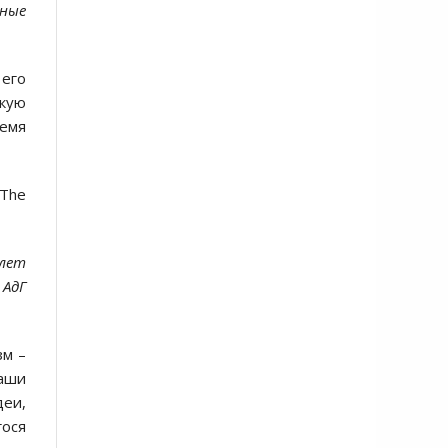
вные
 его
скую
ремя
 The
 лет
АдГ
зм –
аши
деи,
ося