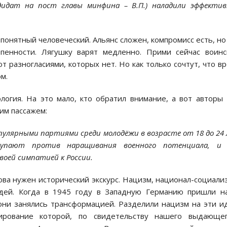
дидат на пост главы минфина – В.П.) наладили эффекти
понятный человеческий. Альянс сложен, компромисс есть, но
пенности. Лягушку варят медленно. Прими сейчас воин
ют разногласиями, которых нет. Но как только сочтут, что в
м.
логия. На это мало, кто обратил внимание, а вот авторы
им пассажем:
опулярными партиями среди молодёжи в возрасте от 18 до 24
упают против наращивания военного потенциала, и 
своей симпатией к России.
ова нужен исторический экскурс. Нацизм, национал-социали
идей. Когда в 1945 году в Западную Германию пришли н
они занялись трансформацией. Разделили нацизм на эти и
ирование которой, по свидетельству нашего выдающег