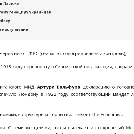
 в Париже
тому геноциду украинцев
сбоку
е наступление
 через него – ФРС (сейчас это опосредованный контроль);
 1913 году перевороту в Сионистской организации, направи
британского МИД
Артура Бальфура
декларацию о готовно
спечило Лондону в 1922 году соответствующий мандат Л
омики, в структуре которой свил гнездо The Economist.
воя. С теми же целями, что и вытекает из откровений Ме