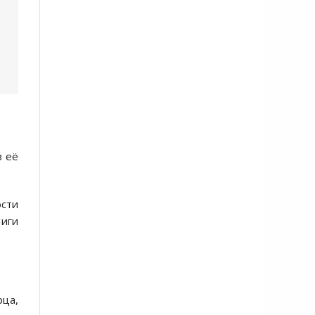
в её
сти
иги
рца,