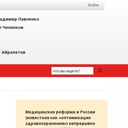
Войти
адимир Павленко
л Челноков
г Айрапетов
Медицинская реформа в России
(известная как «оптимизация
здравоохранения») непрерывно