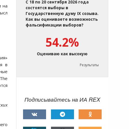
С 18 по 20 сентября 2026 года
и на
состоятся выборы в
мысл
Государственную думу IX созыва.
Как вы оцениваете возможность
фальсификации выборов?
54.2%
Оцениваю как высокую
ция»
ся в
Результаты
ные
 The
ются
Подписывайтесь на ИА REX
ских
шего