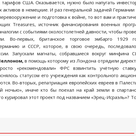
 тарифов США. Оказывается, нужно было напугать инвесто
 активов в немецкие. И раз генеральной задачей Германии
ревооружение и подготовка к войне, то вот вам и практич
щих Treasures, источник финансирования военных прог
налогии с событиями околостолетней давности, чтобы пров
ли. Во-первых, британское торговое эмбарго 1929 го
ерманию и СССР, которое, в свою очередь, последовал
сии. Запускали магнаты, собравшиеся вокруг минфина 
Меллоном,
в помощь которому из Лондона отрядили дирек
росто «рекомендовали» ФРС взвинтить учётную ставку
яснялось статусом его учреждения как контрольного акцио
тся. Во-вторых, репатриация европейских евреев в Палест
й ночью», иначе кто бы поехал на край земли в спартан
о курировал этот проект под названием «Эрец-Исраэль»? Т