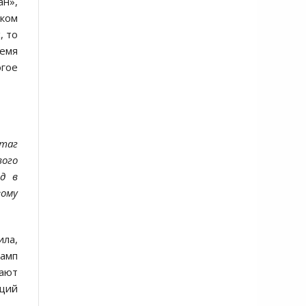
ан»,
нком
, то
ремя
гое
таг
вого
д в
вому
ила,
рамп
ают
щий