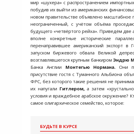
мир «шухера» с распространением импортных
побудив их выйти из американских финансовых
новом правительстве объявлено масштабное пе
неограниченный, с учётом объёма проседаю
будущего «четвёртого рейха». Приведём две а
вполне конкретные исторические паралле
перенаправившее американский экспорт в Г
запуском биржевого обвала Великой депрес
возглавлявшегося крупным банкиром
Эндрю 
Банка Англии
Монтегью Нормана.
Они п
присутствие гостя с Туманного Альбиона объ
ФРС, без которого такие решения не принимаю
их напугали
Гитлером,
а затем «хрустально
условия и враждебное арабское окружение? Кт
самое олигархическое семейство, которое:
БУДЬТЕ В КУРСЕ