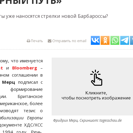
РНЫЙ ПУТЬ»
ты уже наносятся стрелки новой Барбароссы?
Печать
Отправить по email
ому, что именуется
st
и
Bloomberg
–
нном соглашении в
 Мерц
подписал с
м формирование
ции. Британское
мериканское, более
оизводят тезис о
абилизации Европы
Фридрих Мерц. Скриншот: tagesschau.de
документе ХДС/ХСС
1994 году. Речь,