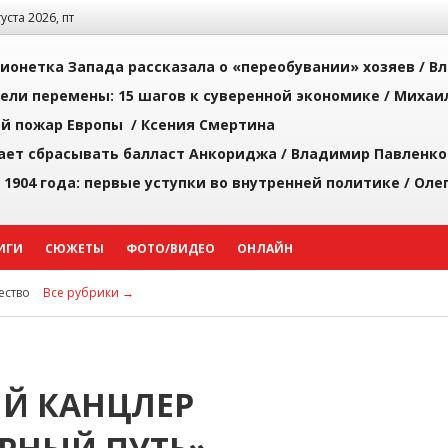
густа 2026, пт
ионетка Запада рассказала о «переобувании» хозяев /
Вл
рели перемены: 15 шагов к суверенной экономике /
Михаи
й пожар Европы /
Ксения Смертина
ает сбрасывать балласт Анкориджа /
Владимир Павленко
 1904 года: первые уступки во внутренней политике /
Оле
ИГИ
СЮЖЕТЫ
ФОТО/ВИДЕО
ОНЛАЙН
ство
Все рубрики →
Й КАНЦЛЕР