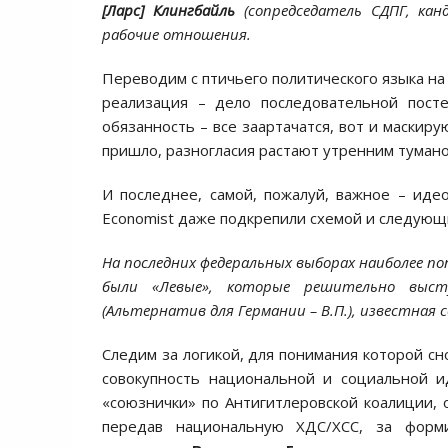
[Ларс] Клингбайль
(сопредседатель СДПГ, кан
рабочие отношения.
Переводим с птичьего политического языка на 
реализация – дело последовательной посте
обязанность – все заартачатся, вот и маскиру
пришло, разногласия растают утренним тумано
И последнее, самой, пожалуй, важное – идео
Economist даже подкрепили схемой и следующ
На последних федеральных выборах наиболее п
были «Левые», которые решительно выст
(Альтернатив для Германии – В.П.), известная 
Следим за логикой, для понимания которой сн
совокупность национальной и социальной 
«союзнички» по Антигитлеровской коалиции, 
передав национальную ХДС/ХСС, за форм