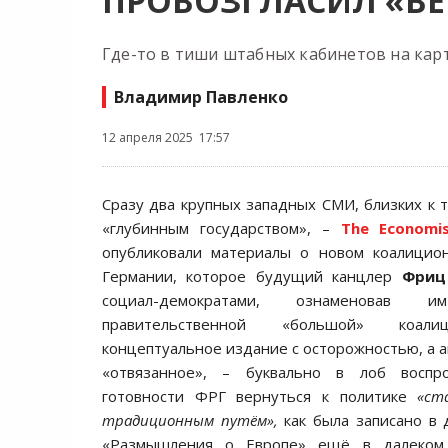
ПРОВОЗГЛАСИЛ «ВЕ
Где-то в тиши штабных кабинетов на кар
Владимир Павленко
12 апреля 2025 17:57
Сразу два крупных западных СМИ, близких к т
«глубинным государством», –
The
Economi
опубликовали материалы о новом коалицио
Германии, которое будущий канцлер
Фриц
социал-демократами, ознаменовав и
правительственной «большой» коали
концептуальное издание с осторожностью, а а
«отвязанное», – буквально в лоб воспр
готовности ФРГ вернуться к политике
«ст
традиционным путём»,
как была записано в 
«Размышления о Европе» ещё в далеком 