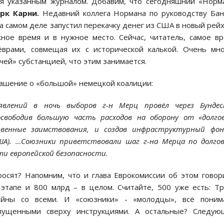
ся указанным журналом. Добавим, что сегодняшний «Норм
рк Карни.
Недавний коллега Нормана по руководству Ба
а самом деле запустил перекачку денег из США в новый рейх
жное время и в нужное место. Сейчас, читатель, самое в
врами, совмещая их с исторической калькой. Очень мно
чей» субстанцией, что этим занимается.
глашение о «большой» немецкой коалиции:
аявлений в ночь выборов г-н Мерц провёл через Бундес
освободив большую часть расходов на оборону от «долго
твенные заимствования, и создав инфраструктурный фон
США). …Союзники приветствовали шаг г-на Мерца по долго
ти европейской безопасности.
осят? Напомним, что и глава Еврокомиссии об этом говор
этапе и 800 млрд – в целом. Считайте, 500 уже есть: Т
ойны со всеми. И «союзники» - «молодцы», всё поним
спущенными сверху инструкциями. А остальные? Следую