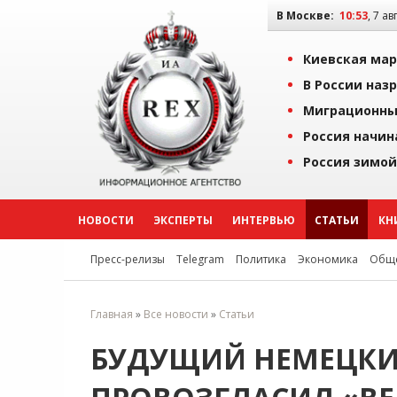
В Москве:
10:53
, 7 ав
Киевская мар
В России наз
Миграционны
Россия начин
Россия зимой
НОВОСТИ
ЭКСПЕРТЫ
ИНТЕРВЬЮ
СТАТЬИ
КН
Пресс-релизы
Telegram
Политика
Экономика
Обще
Главная
»
Все новости
»
Статьи
БУДУЩИЙ НЕМЕЦКИ