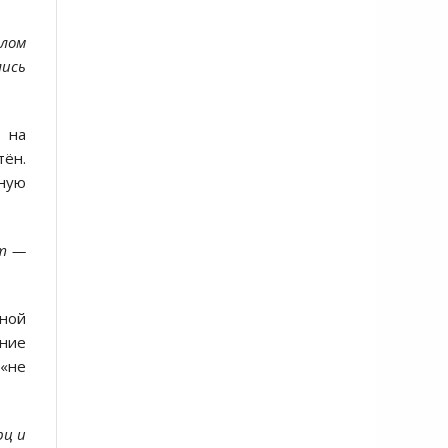
елом
лись
 на
тён.
тную
ет —
дной
ение
 «не
рц и