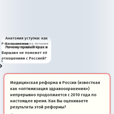
Анатомия уступки: как
Россия потеряла лучшие
Большевики
Киевская марионетка
В России назрели
Миграционный пожар
Россия начинает
Россия зимой 1904
Русская нация вчера и
Почему правый крах в
рыбопромысловые
отличаются от «Яблока»
Запада рассказала о
перемены: 15 шагов к
Европы
сбрасывать балласт
года: первые уступки во
сегодня
Варшаве не поможет её
районы Баренцева
тем, что они -
«переобувании» хозяев
суверенной экономике
Анкориджа
внутренней политике
отношениям с Россией?
моря
победители
Медицинская реформа в России (известная
как «оптимизация здравоохранения»)
непрерывно продолжается с 2010 года по
настоящее время. Как Вы оцениваете
результаты этой реформы?