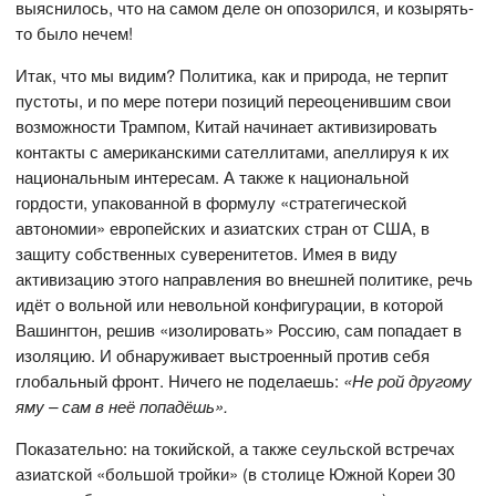
выяснилось, что на самом деле он опозорился, и козырять-
то было нечем!
Итак, что мы видим? Политика, как и природа, не терпит
пустоты, и по мере потери позиций переоценившим свои
возможности Трампом, Китай начинает активизировать
контакты с американскими сателлитами, апеллируя к их
национальным интересам. А также к национальной
гордости, упакованной в формулу «стратегической
автономии» европейских и азиатских стран от США, в
защиту собственных суверенитетов. Имея в виду
активизацию этого направления во внешней политике, речь
идёт о вольной или невольной конфигурации, в которой
Вашингтон, решив «изолировать» Россию, сам попадает в
изоляцию. И обнаруживает выстроенный против себя
глобальный фронт. Ничего не поделаешь:
«Не рой другому
яму – сам в неё попадёшь».
Показательно: на токийской, а также сеульской встречах
азиатской «большой тройки» (в столице Южной Кореи 30