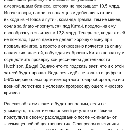
американцами бизнеса, которая не превышает 10,5 млрд.
Иначе говоря, нажав на панамцев и добившись от них
выхода из «Пояса и пути», команда Трампа, тем не менее,
сочла за благо «прогнуться» под Китай, предложив ему
своеобразную «взятку» в 12,3 млрд. Теперь же, когда это ей
не помогло, Трамп даже не делает хорошую мину при
провальной игре, а просто и откровенно прячется за спину
панамских властей, побуждая их бросить Китаю перчатку и
осуществить проверку концессионной деятельности
Hutchison. Да-да! Однако что-то подсказывает, что и с этой
затеей будет провал. Ведь речь идёт не только о цифре в
5-6% мирового экспортно-импортного товарооборота, но и о
военной логистике в условиях прогрессирующего мирового
кризиса.
Рассказ об этом сюжете будет неполным, если не
упомянуть, что антимонопольный регулятор в Пекине
приступил к своему расследованию после «сигнала» от
«возмущенной общественности». С запросом выступили