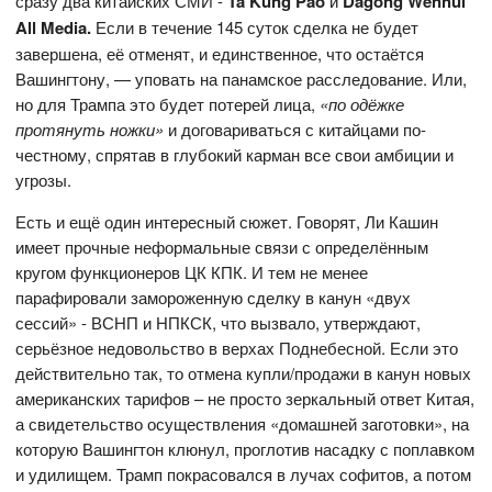
сразу два китайских СМИ -
Ta
Kung
Pao
и
Dagong Wenhui
All Media.
Если в течение 145 суток сделка не будет
завершена, её отменят, и единственное, что остаётся
Вашингтону, — уповать на панамское расследование. Или,
но для Трампа это будет потерей лица,
«по одёжке
протянуть ножки»
и договариваться с китайцами по-
честному, спрятав в глубокий карман все свои амбиции и
угрозы.
Есть и ещё один интересный сюжет. Говорят, Ли Кашин
имеет прочные неформальные связи с определённым
кругом функционеров ЦК КПК. И тем не менее
парафировали замороженную сделку в канун «двух
сессий» - ВСНП и НПКСК, что вызвало, утверждают,
серьёзное недовольство в верхах Поднебесной. Если это
действительно так, то отмена купли/продажи в канун новых
американских тарифов – не просто зеркальный ответ Китая,
а свидетельство осуществления «домашней заготовки», на
которую Вашингтон клюнул, проглотив насадку с поплавком
и удилищем. Трамп покрасовался в лучах софитов, а потом