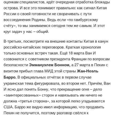
оценкам специалистов, идёт очередная отработка блокады
острова. И все это понимают правильно: как сигнал Китая
России о своей готовности не сворачивать с пути
воссоединения Родины. Ведь если «по гамбургскому
счёту», то мы занимаемся сегодня тем же самым. И этот
круг задач у нас – общий.
В-третьих, посмотрите на внешние контакты Китая в канун
российско-китайских переговоров. Краткая хронология
только основных встреч такая. Ещё 18 марта Ван И
созвонился с советником президента Франции по вопросам
безопасности
Эммануэлем Бонном,
а 27 марта в Пекин с
визитом прибыл глава МИД этой страны
Жан-Ноэль
Барро.
В официальных отчётах в первом случае
украинская тема фигурировала, во втором нет. Причём, Ван
И ясно дал понять Бонну, что прекращение огня – дело
«заинтересованных» сторон и навязывать им ничего не
должна «третья сторона», за которой легко угадываются
США. Барро же видно имел информацию, что продавить
Пекин не получится, поэтому разговор свёлся к