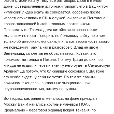
разом стихли на эту тему все разговоры. Даже в Белом
доме. Осведомлённые источники говорят, что в Вашингтон
китайский лидер ехать не собирается, особенно после
известного «слива» в США служебной записки Пентагона,
провозглашающей Китай «главным противником».
Принимать же Трампа дома китайская сторона также
желанием не горит. Говорить по большому счёту не о чем,
только об американских санкциях, а вот вероятность такого
же поведения Трампа как в разговоре с
Владимиром
Зеленским,
со счетов не сбрасывается. Кстати, это
понимают не только в Пекине. Почему Трамп до сих пор
никуда не ездил, и первый визит у него будет в Саудовскую
Аравию? Да потому, что ближайшие союзники США тоже
его особо видеть у себя не хотят. По тем же самым
причинам; эксцессы, вызванные эмоциональной
неуравновешенностью, никому не нужны.
Во-вторых, как ранее отмечалось, на фоне приезда в
Москву Ван И начались крупные манёвры НОАК
(формально – береговой охраны) вокруг Тайваня; по