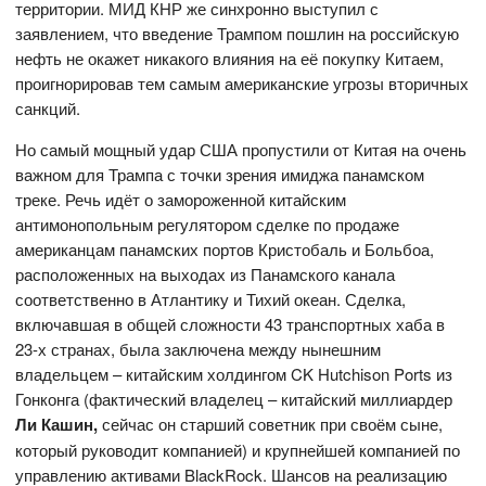
территории. МИД КНР же синхронно выступил с
заявлением, что введение Трампом пошлин на российскую
нефть не окажет никакого влияния на её покупку Китаем,
проигнорировав тем самым американские угрозы вторичных
санкций.
Но самый мощный удар США пропустили от Китая на очень
важном для Трампа с точки зрения имиджа панамском
треке. Речь идёт о замороженной китайским
антимонопольным регулятором сделке по продаже
американцам панамских портов Кристобаль и Больбоа,
расположенных на выходах из Панамского канала
соответственно в Атлантику и Тихий океан. Сделка,
включавшая в общей сложности 43 транспортных хаба в
23-х странах, была заключена между нынешним
владельцем – китайским холдингом CK Hutchison Ports из
Гонконга (фактический владелец – китайский миллиардер
Ли Кашин,
сейчас он старший советник при своём сыне,
который руководит компанией) и крупнейшей компанией по
управлению активами BlackRock. Шансов на реализацию