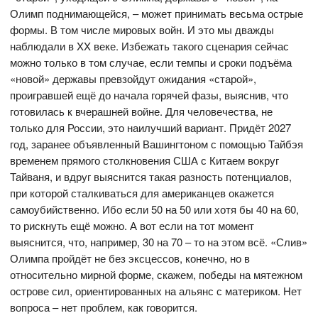
Олимп поднимающейся, – может принимать весьма острые
формы. В том числе мировых войн. И это мы дважды
наблюдали в XX веке. Избежать такого сценария сейчас
можно только в том случае, если темпы и сроки подъёма
«новой» державы превзойдут ожидания «старой»,
проигравшей ещё до начала горячей фазы, выяснив, что
готовилась к вчерашней войне. Для человечества, не
только для России, это наилучший вариант. Придёт 2027
год, заранее объявленный Вашингтоном с помощью Тайбэя
временем прямого столкновения США с Китаем вокруг
Тайваня, и вдруг выяснится такая разность потенциалов,
при которой сталкиваться для американцев окажется
самоубийственно. Ибо если 50 на 50 или хотя бы 40 на 60,
то рискнуть ещё можно. А вот если на тот момент
выяснится, что, например, 30 на 70 – то на этом всё. «Слив»
Олимпа пройдёт не без эксцессов, конечно, но в
относительно мирной форме, скажем, победы на мятежном
острове сил, ориентированных на альянс с материком. Нет
вопроса – нет проблем, как говорится.