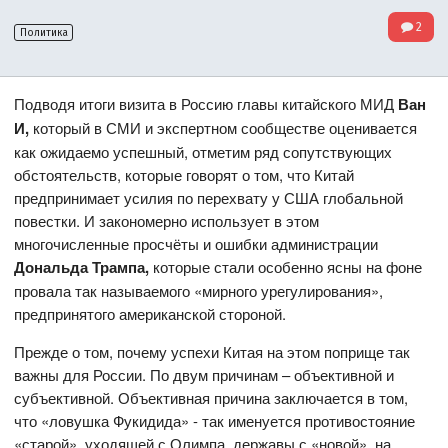
2
Политика
Подводя итоги визита в Россию главы китайского МИД
Ван
И,
который в СМИ и экспертном сообществе оценивается
как ожидаемо успешный, отметим ряд сопутствующих
обстоятельств, которые говорят о том, что Китай
предпринимает усилия по перехвату у США глобальной
повестки. И закономерно использует в этом
многочисленные просчёты и ошибки администрации
Дональда Трампа,
которые стали особенно ясны на фоне
провала так называемого «мирного урегулирования»,
предпринятого американской стороной.
Прежде о том, почему успехи Китая на этом поприще так
важны для России. По двум причинам – объективной и
субъективной. Объективная причина заключается в том,
что «ловушка Фукидида» - так именуется противостояние
«старой», уходящей с Олимпа, державы с «новой», на