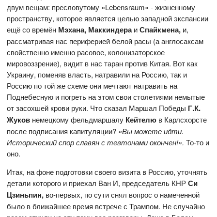
двум вещам: пресловутому «Lebensraum» - жизненному
пространству, которое является целью западной экспансии
ещё со времён
Мэхана, Маккиндера
и
Спайкмена,
и,
рассматривая нас периферией белой расы (а англосаксам
свойственно именно расовое, колонизаторское
мировоззрение), видит в нас таран против Китая. Вот как
Украину, поменяв власть, натравили на Россию, так и
Россию по той же схеме они мечтают натравить на
Поднебесную и погреть на этом свои столетиями немытые
от засохшей крови руки. Что сказал Маршал Победы
Г.К.
Жуков
немецкому фельдмаршалу
Кейтелю
в Карлсхорсте
после подписания капитуляции?
«Вы можете идти.
Исторический спор славян с тевтонами окончен!».
То-то и
оно.
Итак, на фоне подготовки своего визита в Россию, уточнять
детали которого и приехал Ван И, председатель КНР
Си
Цзиньпин,
во-первых, по сути снял вопрос о намеченной
было в ближайшее время встрече с Трампом. Не случайно