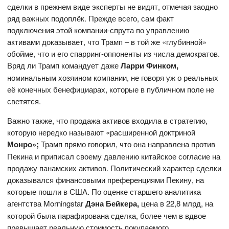
сделки в прежнем виде эксперты не видят, отмечая заодно
ряд важных подоплёк. Прежде всего, сам факт
подключения этой компании-спрута по управлению
активами доказывает, что Трамп – в той же «глубинной»
обойме, что и его спарринг-оппоненты из числа демократов.
Вряд ли Трамп командует даже
Ларри Финком,
номинальным хозяином компании, не говоря уж о реальных
её конечных бенефициарах, которые в публичном поле не
светятся.
Важно также, что продажа активов входила в стратегию,
которую нередко называют «расширенной доктриной
Монро»;
Трамп прямо говорил, что она направлена против
Пекина и приписал своему давлению китайское согласие на
продажу панамских активов. Политический характер сделки
доказывался финансовыми преференциями Пекину, на
которые пошли в США. По оценке старшего аналитика
агентства Morningstar
Дэна Бейкера,
цена в 22,8 млрд, на
которой была парафирована сделка, более чем в вдвое
превышает реальную стоимость покупаемого