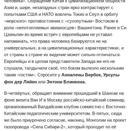
человека». Обращение Китая к цивилизационной общности
Азии и, шире, незападных стран ярко контрастирует с
попытками США и НАТО вовлечь Токио и Сеул в орбиту
«морского» противостояния с «сухопутным» Востоком в
роли «непотопляемых авианосцев» Вашингтона. Ранее и Си
Цзиньпин во время встреч с европейцами не уставал
напоминать, что права человека базируются не на
универсальных, а на цивилизационных характеристиках, и
от страны к стране их видение может сильно отличаться.
Европейцы и в целом представители Запада же его не
слушали, талдычили своё, что боком вылезло нескольким
таким «гостям». Спросите у
Анналены Бербок, Урсулы
фон дер Ляйен
или
Энтони Блинкена.
В-четвёртых, обращает внимание прошедший в Шанхае на
фоне визита Ван И в Москву российско-китайский семинар,
организованный Валдайским клубом совместно с Восточно-
Китайским педагогическим университетом. В-пятых, сюда
же было приурочено согласие, наконец, Монголии на проект
газопровода «Сила Сибири-2», который проходит по её