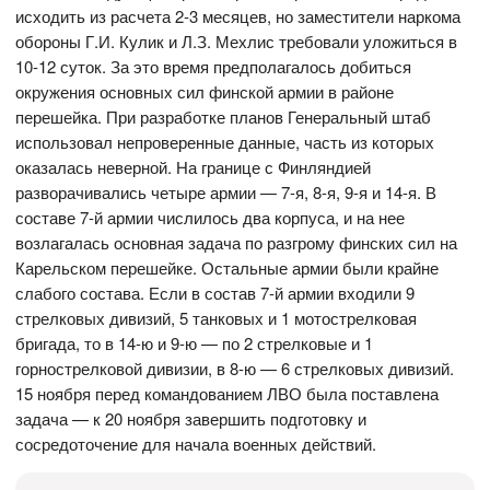
исходить из расчета 2-3 месяцев, но заместители наркома
обороны Г.И. Кулик и Л.З. Мехлис требовали уложиться в
10-12 суток. За это время предполагалось добиться
окружения основных сил финской армии в районе
перешейка. При разработке планов Генеральный штаб
использовал непроверенные данные, часть из которых
оказалась неверной. На границе с Финляндией
разворачивались четыре армии — 7-я, 8-я, 9-я и 14-я. В
составе 7-й армии числилось два корпуса, и на нее
возлагалась основная задача по разгрому финских сил на
Карельском перешейке. Остальные армии были крайне
слабого состава. Если в состав 7-й армии входили 9
стрелковых дивизий, 5 танковых и 1 мотострелковая
бригада, то в 14-ю и 9-ю — по 2 стрелковые и 1
горнострелковой дивизии, в 8-ю — 6 стрелковых дивизий.
15 ноября перед командованием ЛВО была поставлена
задача — к 20 ноября завершить подготовку и
сосредоточение для начала военных действий.