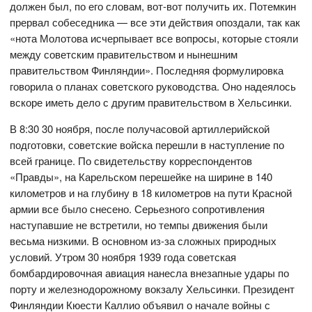
должен был, по его словам, вот-вот получить их. Потемкин
прервал собеседника — все эти действия опоздали, так как
«нота Молотова исчерпывает все вопросы, которые стояли
между советским правительством и нынешним
правительством Финляндии». Последняя формулировка
говорила о планах советского руководства. Оно надеялось
вскоре иметь дело с другим правительством в Хельсинки.
В 8:30 30 ноября, после получасовой артиллерийской
подготовки, советские войска перешли в наступление по
всей границе. По свидетельству корреспондентов
«Правды», на Карельском перешейке на ширине в 140
километров и на глубину в 18 километров на пути Красной
армии все было снесено. Серьезного сопротивления
наступавшие не встретили, но темпы движения были
весьма низкими. В основном из-за сложных природных
условий. Утром 30 ноября 1939 года советская
бомбардировочная авиация нанесла внезапные удары по
порту и железнодорожному вокзалу Хельсинки. Президент
Финляндии Кюести Каллио объявил о начале войны с