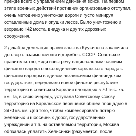
прежде всего с управлением движения войск. На первом
этапе военных действий противник организованно отступал,
очень методично уничтожая дороги и густо минируя
оставленные дома и опушки лесов. Было уничтожено и
взорвано 142 моста, виадука и других дорожных
сооружения.
2 декабря делегация правительства Куусинена заключила
договор о взаимопомощи и дружбе с СССР. Советское
правительство, «идя навстречу национальным чаяниям
финского народа о воссоединении карельского народа с
финским народом в едином независимом финляндском
государстве», передавало новой финской республике
территорию в советской Карелии площадью в 70 тыс. кв.
км. Та, в свою очередь, уступала Советскому Союзу
территорию на Карельском перешейке общей площадью в
3970 кв. км. Для того, чтобы компенсировать потерю
железных и шоссейных дорог, государственных
учреждений и т.п. на оставляемой территории, Москва
обязалась уплатить Хельсинки (разумеется, после