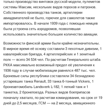
только производство винтовок русской модели, пулеметов
системы Максим, нескольких видов порохов и патронов.
Собственного производства танков, артиллерии
авиадвигателей не было, горючее для самолетов также
импортировалось. В начале 1939 года с помощью немцев
была устроена сеть аэродромов, позволявшая
использовать значительно большее количество авиации.
Возможности финской армии были крайне незначительны.
В мирное время её основу составили 3 пехотные дивизии, 1
кавалерийская бригада, 4 артиллерийских и 1 зенитный
полк — всего 34 534 чел. По расчетам Генерального штаба
РККА максимально возможный предел её увеличения к
1936 году в случае мобилизации равнялся 487 тыс. чел.
Броневые силы республики составляли 34 безнадежно
устаревших танка Renault, 33 танка 6-тонный Vickers, 1
бронеавтомобиль Landsverk L-182, 1 легкий танк и 1
танкетка, 2 бронепоезда. Разных видов боеприпасов
поначалу хватало, по расчетам командования, на срок от 19
дней до 2,5 месяцев, ГСМ — на 2 месяца, авиационного