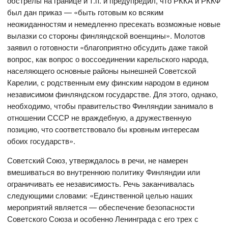
обстрелы на границе и т.п. и предупредил, что РККА и РККФ
был дан приказ — «быть готовым ко всяким
неожиданностям и немедленно пресекать возможные новые
вылазки со стороны финляндской военщины». Молотов
заявил о готовности «благоприятно обсудить даже такой
вопрос, как вопрос о воссоединении карельского народа,
населяющего основные районы нынешней Советской
Карелии, с родственным ему финским народом в едином
независимом финляндском государстве. Для этого, однако,
необходимо, чтобы правительство Финляндии занимало в
отношении СССР не враждебную, а дружественную
позицию, что соответствовало бы кровным интересам
обоих государств».
Советский Союз, утверждалось в речи, не намерен
вмешиваться во внутреннюю политику Финляндии или
ограничивать ее независимость. Речь заканчивалась
следующими словами: «Единственной целью наших
мероприятий является — обеспечение безопасности
Советского Союза и особенно Ленинграда с его трех с