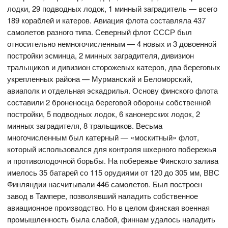
лодки, 29 подводных лодок, 1 минный заградитель — всего
189 кораблей и катеров. Авиация флота составляла 437
самолетов разного типа. Северный флот СССР был
относительно немногочисленным — 4 новых и 3 довоенной
постройки эсминца, 2 минных заградителя, дивизион
тральщиков и дивизион сторожевых катеров, два береговых
укрепленных района — Мурманский и Беломорский,
авиаполк и отдельная эскадрилья. Основу финского флота
составили 2 броненосца береговой обороны собственной
постройки, 5 подводных лодок, 6 канонерских лодок, 2
минных заградителя, 8 тральщиков. Весьма
многочисленным был катерный — «москитный» флот,
который использовался для контроля шхерного побережья
и противолодочной борьбы. На побережье Финского залива
имелось 35 батарей со 115 орудиями от 120 до 305 мм, ВВС
Финляндии насчитывали 446 самолетов. Был построен
завод в Тампере, позволявший наладить собственное
авиационное производство. Но в целом финская военная
промышленность была слабой, финнам удалось наладить