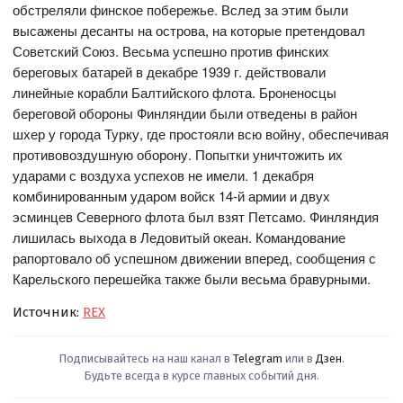
обстреляли финское побережье. Вслед за этим были
высажены десанты на острова, на которые претендовал
Советский Союз. Весьма успешно против финских
береговых батарей в декабре 1939 г. действовали
линейные корабли Балтийского флота. Броненосцы
береговой обороны Финляндии были отведены в район
шхер у города Турку, где простояли всю войну, обеспечивая
противовоздушную оборону. Попытки уничтожить их
ударами с воздуха успехов не имели. 1 декабря
комбинированным ударом войск 14-й армии и двух
эсминцев Северного флота был взят Петсамо. Финляндия
лишилась выхода в Ледовитый океан. Командование
рапортовало об успешном движении вперед, сообщения с
Карельского перешейка также были весьма бравурными.
Источник:
REX
Подписывайтесь на наш канал в
Telegram
или в
Дзен
.
Будьте всегда в курсе главных событий дня.