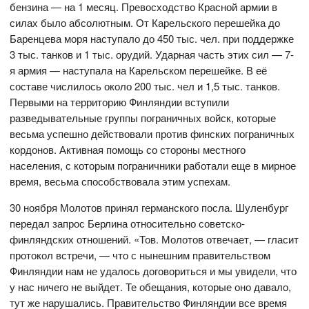
бензина — на 1 месяц. Превосходство Красной армии в
силах было абсолютным. От Карельского перешейка до
Баренцева моря наступало до 450 тыс. чел. при поддержке
3 тыс. танков и 1 тыс. орудий. Ударная часть этих сил — 7-
я армия — наступала на Карельском перешейке. В её
составе числилось около 200 тыс. чел и 1,5 тыс. танков.
Первыми на территорию Финляндии вступили
разведывательные группы пограничных войск, которые
весьма успешно действовали против финских пограничных
кордонов. Активная помощь со стороны местного
населения, с которым пограничники работали еще в мирное
время, весьма способствовала этим успехам.
30 ноября Молотов принял германского посла. Шуленбург
передал запрос Берлина относительно советско-
финляндских отношений. «Тов. Молотов отвечает, — гласит
протокол встречи, — что с нынешним правительством
Финляндии нам не удалось договориться и мы увидели, что
у нас ничего не выйдет. Те обещания, которые оно давало,
тут же нарушались. Правительство Финляндии все время