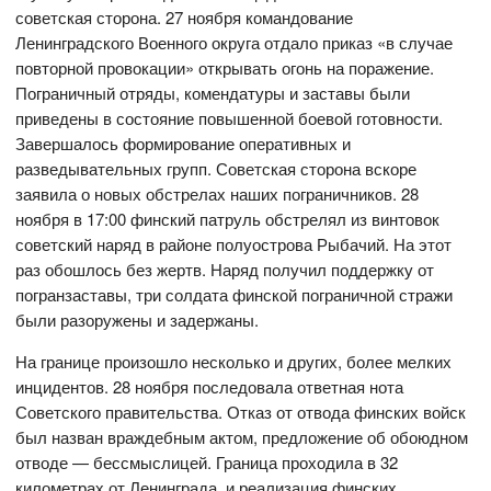
советская сторона. 27 ноября командование
Ленинградского Военного округа отдало приказ «в случае
повторной провокации» открывать огонь на поражение.
Пограничный отряды, комендатуры и заставы были
приведены в состояние повышенной боевой готовности.
Завершалось формирование оперативных и
разведывательных групп. Советская сторона вскоре
заявила о новых обстрелах наших пограничников. 28
ноября в 17:00 финский патруль обстрелял из винтовок
советский наряд в районе полуострова Рыбачий. На этот
раз обошлось без жертв. Наряд получил поддержку от
погранзаставы, три солдата финской пограничной стражи
были разоружены и задержаны.
На границе произошло несколько и других, более мелких
инцидентов. 28 ноября последовала ответная нота
Советского правительства. Отказ от отвода финских войск
был назван враждебным актом, предложение об обоюдном
отводе — бессмыслицей. Граница проходила в 32
километрах от Ленинграда, и реализация финских