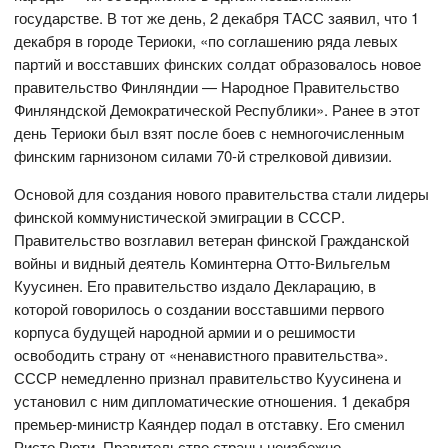
государстве. В тот же день, 2 декабря ТАСС заявил, что 1
декабря в городе Териоки, «по соглашению ряда левых
партий и восставших финских солдат образовалось новое
правительство Финляндии — Народное Правительство
Финляндской Демократической Республики». Ранее в этот
день Териоки был взят после боев с немногочисленным
финским гарнизоном силами 70-й стрелковой дивизии.
Основой для создания нового правительства стали лидеры
финской коммунистической эмиграции в СССР.
Правительство возглавил ветеран финской Гражданской
войны и видный деятель Коминтерна Отто-Вильгельм
Куусинен. Его правительство издало Декларацию, в
которой говорилось о создании восставшими первого
корпуса будущей народной армии и о решимости
освободить страну от «ненавистного правительства».
СССР немедленно признал правительство Куусинена и
установил с ним дипломатические отношения. 1 декабря
премьер-министр Каяндер подал в отставку. Его сменил
Ристо Рюти. Правительство страны неизбежно