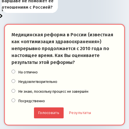
Запада рассказала о
перемены: 15 шагов к
Европы
сбрасывать балласт
года: первые уступки во
сегодня
Варшаве не поможет её
районы Баренцева
тем, что они -
«переобувании» хозяев
суверенной экономике
Анкориджа
внутренней политике
отношениям с Россией?
моря
победители
Медицинская реформа в России (известная
как «оптимизация здравоохранения»)
непрерывно продолжается с 2010 года по
настоящее время. Как Вы оцениваете
результаты этой реформы?
На отлично
Неудовлетворительно
Не знаю, поскольку процесс не завершён
Посредственно
Результаты