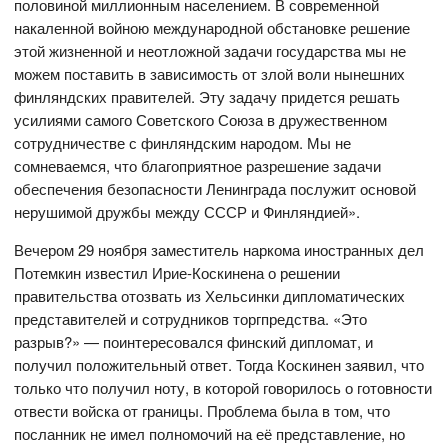
половиной миллионным населением. В современной
накаленной войною международной обстановке решение
этой жизненной и неотложной задачи государства мы не
можем поставить в зависимость от злой воли нынешних
финляндских правителей. Эту задачу придется решать
усилиями самого Советского Союза в дружественном
сотрудничестве с финляндским народом. Мы не
сомневаемся, что благоприятное разрешение задачи
обеспечения безопасности Ленинграда послужит основой
нерушимой дружбы между СССР и Финляндией».
Вечером 29 ноября заместитель наркома иностранных дел
Потемкин известил Ирие-Коскинена о решении
правительства отозвать из Хельсинки дипломатических
представителей и сотрудников торгпредства. «Это
разрыв?» — поинтересовался финский дипломат, и
получил положительный ответ. Тогда Коскинен заявил, что
только что получил ноту, в которой говорилось о готовности
отвести войска от границы. Проблема была в том, что
посланник не имел полномочий на её представление, но