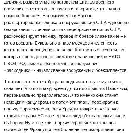
дивизии, развёрнутые по натовским штатам военного
времени). Но это только начало и говорится, что «нужно
намного больше». Напомним, что в Европе
расквартированы техника и вооружение сил США «двойного
базирования»: личный состав перебрасывается из США,
расконсервирует технику, проводит боевое слаживание – и
готов воевать. Буквально в пару месяцев численность
контингента наращивается вдвое. Конкретные позиции, на
которых сосредоточено внимание планировщиков НАТО:
ПВО/ПРО, высокотехнологичные вооружения,
«расходники» - накапливание вооружений и боекомплектов.
Тот факт, что «тётка Урсула» поднимает эту тему сейчас,
означает, что по плану, время для этого пришло. Напомним,
первоначально предполагалось, что именно она станет
немецким канцлером, но потом эти планы переиграли в
пользу Еврокомиссии, где у Урсулы конкретная задача:
ставить страны ЕС по очереди перед обозначенным выше
выбором. Ну и «точкой сборки» европейского альянса
остаётся не Франция и тем более не Великобритания; они