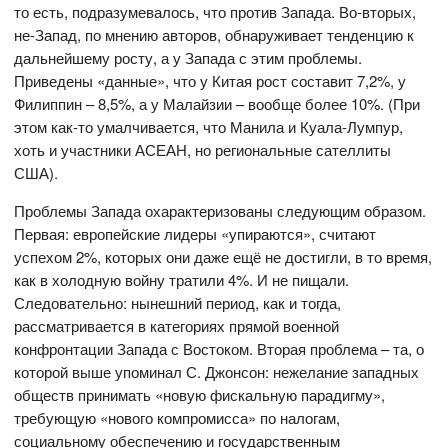
то есть, подразумевалось, что против Запада. Во-вторых,
не-Запад, по мнению авторов, обнаруживает тенденцию к
дальнейшему росту, а у Запада с этим проблемы.
Приведены «данные», что у Китая рост составит 7,2%, у
Филиппин – 8,5%, а у Малайзии – вообще более 10%. (При
этом как-то умалчивается, что Манила и Куала-Лумпур,
хоть и участники АСЕАН, но региональные сателлиты
США).
Проблемы Запада охарактеризованы следующим образом.
Первая: европейские лидеры «упираются», считают
успехом 2%, которых они даже ещё не достигли, в то время,
как в холодную войну тратили 4%. И не пищали.
Следовательно: нынешний период, как и тогда,
рассматривается в категориях прямой военной
конфронтации Запада с Востоком. Вторая проблема – та, о
которой выше упоминал С. Джонсон: нежелание западных
обществ принимать «новую фискальную парадигму»,
требующую «нового компромисса» по налогам,
социальному обеспечению и государственным