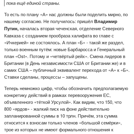
пока ещё единой страны.
То есть по плану «А» нас должны были поделить мирно, по
нашему согласию. Не получилось: пришёл
Владимир
Путин,
началась вторая чеченская, отделение Северного
Кавказа с созданием прообраза халифата во главе с
«Ичкерией» не состоялось. А план «Б» - такой же раздел,
только военным путём: новые Барбаросса и Генеральный
план «Ost». Потому и «четвёртый рейх». Смена лидеров в
Британии (в День независимости США от Британии же) и в
самих США – публичный эквивалент перехода от «А» к «Б».
Ставки сделаны, процессы – запущены.
Теперь немножко цифр, чтобы обозначить предполагаемую
конкретику действий в рамках перевооружения ЕС,
объявленного «тёткой Урсулой». Как видим, что 150, что
800 «ярдов» - жалкий писк на фоне действительно
запланированной суммы в 10 трлн. Причём, эта сумма
относится к взносам только членов «большой семёрки»,
трое из которых не имеют формального отношения к