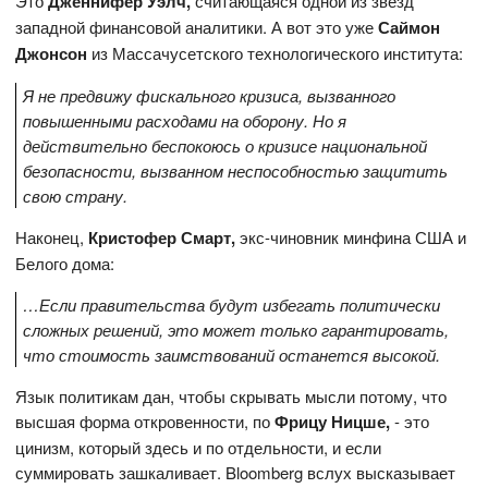
Это
Дженнифер Уэлч,
считающаяся одной из звёзд
западной финансовой аналитики. А вот это уже
Саймон
Джонсон
из Массачусетского технологического института:
Я не предвижу фискального кризиса, вызванного
повышенными расходами на оборону. Но я
действительно беспокоюсь о кризисе национальной
безопасности, вызванном неспособностью защитить
свою страну.
Наконец,
Кристофер Смарт,
экс-чиновник минфина США и
Белого дома:
…Если правительства будут избегать политически
сложных решений, это может только гарантировать,
что стоимость заимствований останется высокой.
Язык политикам дан, чтобы скрывать мысли потому, что
высшая форма откровенности, по
Фрицу Ницше,
- это
цинизм, который здесь и по отдельности, и если
суммировать зашкаливает. Bloomberg вслух высказывает