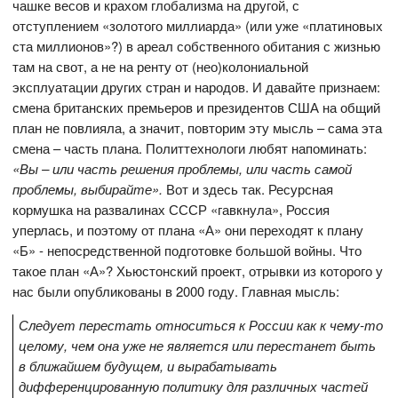
чашке весов и крахом глобализма на другой, с
отступлением «золотого миллиарда» (или уже «платиновых
ста миллионов»?) в ареал собственного обитания с жизнью
там на свот, а не на ренту от (нео)колониальной
эксплуатации других стран и народов. И давайте признаем:
смена британских премьеров и президентов США на общий
план не повлияла, а значит, повторим эту мысль – сама эта
смена – часть плана. Политтехнологи любят напоминать:
«Вы – или часть решения проблемы, или часть самой
проблемы, выбирайте».
Вот и здесь так. Ресурсная
кормушка на развалинах СССР «гавкнула», Россия
уперлась, и поэтому от плана «А» они переходят к плану
«Б» - непосредственной подготовке большой войны. Что
такое план «А»? Хьюстонский проект, отрывки из которого у
нас были опубликованы в 2000 году. Главная мысль:
Следует перестать относиться к России как к чему-то
целому, чем она уже не является или перестанет быть
в ближайшем будущем, и вырабатывать
дифференцированную политику для различных частей