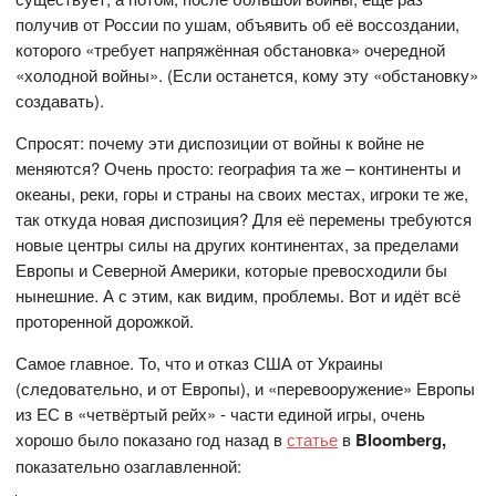
получив от России по ушам, объявить об её воссоздании,
которого «требует напряжённая обстановка» очередной
«холодной войны». (Если останется, кому эту «обстановку»
создавать).
Спросят: почему эти диспозиции от войны к войне не
меняются? Очень просто: география та же – континенты и
океаны, реки, горы и страны на своих местах, игроки те же,
так откуда новая диспозиция? Для её перемены требуются
новые центры силы на других континентах, за пределами
Европы и Северной Америки, которые превосходили бы
нынешние. А с этим, как видим, проблемы. Вот и идёт всё
проторенной дорожкой.
Самое главное. То, что и отказ США от Украины
(следовательно, и от Европы), и «перевооружение» Европы
из ЕС в «четвёртый рейх» - части единой игры, очень
хорошо было показано год назад в
статье
в
Bloomberg,
показательно озаглавленной: