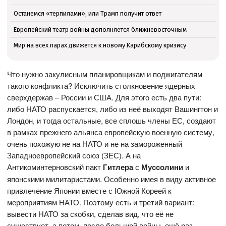
Останемся «терпилами», или Трамп получит ответ
Европейский театр войны дополняется ближневосточным
Мир на всех парах движется к новому Карибскому кризису
Что нужно закулисным планировщикам и поджигателям
такого конфликта? Исключить столкновение ядерных
сверхдержав – России и США. Для этого есть два пути:
либо НАТО распускается, либо из неё выходят Вашингтон и
Лондон, и тогда остальные, все сплошь члены ЕС, создают
в рамках прежнего альянса европейскую военную систему,
очень похожую не на НАТО и не на замороженный
Западноевропейский союз (ЗЕС). А на
Антикоминтерновский пакт
Гитлера
с
Муссолини
и
японскими милитаристами. Особенно имея в виду активное
привлечение Японии вместе с Южной Кореей к
мероприятиям НАТО. Поэтому есть и третий вариант:
вывести НАТО за скобки, сделав вид, что её не
существует, а потом, после большой войны, ещё раз