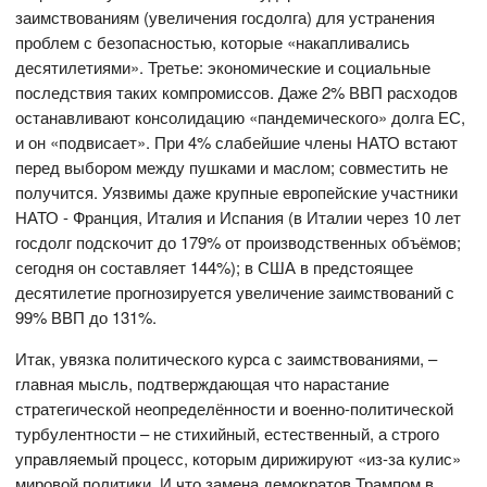
заимствованиям (увеличения госдолга) для устранения
проблем с безопасностью, которые «накапливались
десятилетиями». Третье: экономические и социальные
последствия таких компромиссов. Даже 2% ВВП расходов
останавливают консолидацию «пандемического» долга ЕС,
и он «подвисает». При 4% слабейшие члены НАТО встают
перед выбором между пушками и маслом; совместить не
получится. Уязвимы даже крупные европейские участники
НАТО - Франция, Италия и Испания (в Италии через 10 лет
госдолг подскочит до 179% от производственных объёмов;
сегодня он составляет 144%); в США в предстоящее
десятилетие прогнозируется увеличение заимствований с
99% ВВП до 131%.
Итак, увязка политического курса с заимствованиями, –
главная мысль, подтверждающая что нарастание
стратегической неопределённости и военно-политической
турбулентности – не стихийный, естественный, а строго
управляемый процесс, которым дирижируют «из-за кулис»
мировой политики. И что замена демократов Трампом в