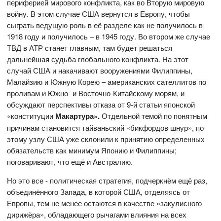
периферией мирового конфликта, как во Вторую мировую
войну. В этом случае США вернутся в Европу, чтобы
сыграть ведущую роль в её разделе как не получилось в
1918 году и получилось – в 1945 году. Во втором же случае
ТВД в АТР станет главным, там будет решаться
дальнейшая судьба глобального конфликта. На этот
случай США и накачивают вооружениями Филиппины,
Малайзию и Южную Корею – американских сателлитов по
проливам и Южно- и Восточно-Китайскому морям, и
обсуждают перспективы отказа от 9-й статьи японской
«конституции
Макартура».
Отдельной темой по понятным
причинам становится тайваньский «бикфордов шнур», по
этому узлу США уже склонили к принятию определенных
обязательств как минимум Японию и Филиппины;
поговаривают, что ещё и Австралию.
Но это все - политическая стратегия, подчеркнём ещё раз,
объединённого Запада, в которой США, отделяясь от
Европы, тем не менее остаются в качестве «закулисного
дирижёра», обладающего рычагами влияния на всех