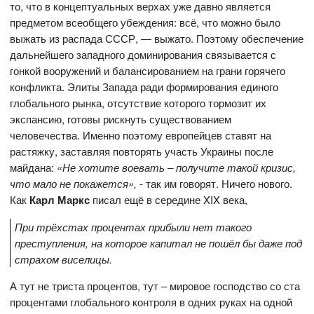
то, что в концептуальных верхах уже давно является
предметом всеобщего убеждения: всё, что можно было
выжать из распада СССР, — выжато. Поэтому обеспечение
дальнейшего западного доминирования связывается с
гонкой вооружений и балансированием на грани горячего
конфликта. Элиты Запада ради формирования единого
глобального рынка, отсутствие которого тормозит их
экспансию, готовы рискнуть существованием
человечества. Именно поэтому европейцев ставят на
растяжку, заставляя повторять участь Украины после
майдана:
«Не хотите воевать – получите такой кризис,
что мало не покажется»,
- так им говорят. Ничего нового.
Как
Карл Маркс
писал ещё в середине XIX века,
П
ри трёхстах процентах прибыли нет такого
преступления, на которое капитал не пошёл бы даже под
страхом виселицы
.
А тут не триста процентов, тут – мировое господство со ста
процентами глобального контроля в одних руках на одной