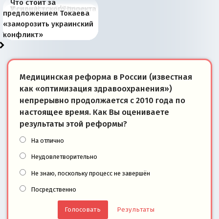
Что стоит за
В России назрели
Миграционный пожар
Россия начинает
Россия зимой 1904
Русская нация вчера и
Почему правый крах в
Место Науру / Науэро в
У сионистского проекта
предложением Токаева
перемены: 15 шагов к
Европы
сбрасывать балласт
года: первые уступки во
сегодня
Варшаве не поможет её
современной истории
появилось украинское
«заморозить украинский
суверенной экономике
Анкориджа
внутренней политике
отношениям с Россией?
Южной Осетии
измерение
конфликт»
Медицинская реформа в России (известная
как «оптимизация здравоохранения»)
непрерывно продолжается с 2010 года по
настоящее время. Как Вы оцениваете
результаты этой реформы?
На отлично
Неудовлетворительно
Не знаю, поскольку процесс не завершён
Посредственно
Результаты