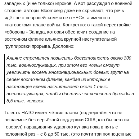
западных (и не только) игроков. А вот рассуждая о военной
стороне, авторы Bloomberg даже не скрывают, что речь
идёт не о «европейском» и не о «ЕС», а именно о
«натовском» плане войны. Конкретно: о такой перестройке
«обороны» Запада, которая обеспечит создание на
восточном фланге альянса крупной наступательной
группировки прорыва. Дословно:
Альянс стремится повысить боеготовность около 300
тыс. военнослужащих, при этом его члены смогут
увеличить восемь многонациональных боевых групп на
своём восточном фланге, каждая из которых в
настоящее время насчитывает около 1 тыс.
военнослужащих, чтобы достичь численности бригады в
5,5 тыс. человек.
То есть НАТО имеет чёткие планы (подчеркнём, что не
решаемые без серьёзной поддержки США, кто бы чего ни
говорил) наращивания ударного кулака пока в пять с
половиной раз – с 8 до 50 тыс. (это почти три полноценные