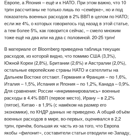
Европе, а Япония – ещё и к НАТО. При этом важно, что 10
трлн рассчитаны не только лишь по «семёрке», но и под
показатель военных расходов в 2% ВВП в целом по НАТО;
если же 4%, о которых говорилось год назад в этой статье,
а тем более 5%, как говорится сейчас, – смело множим
тоже ещё на два или на два с половиной. 20-25 трлн!
В материале от Bloomberg приведена таблица текущих
расходов, из которой видно, что помимо США (3,3%),
Южной Кореи (2,8%), Британии (2,6%) и Австралии (2,0%),
остальные европейские страны НАТО и сателлиты на
Дальнем Востоке отстают. Германия и Франция – по 1,6%,
Италия – 1,5%, Испания и Япония – по 1,2%, Канада – 0,9%.
Для сравнения: России «инкриминировались» военные
расходы в 4.4% ВВП (первое место), Ирану – в 2,2%
(пятое), Китаю - в 1,9% (с намёком на размер его
экономики), по КНДР данных не приведено. А общий объём
военных расходов в мире, во-первых, оценивался в 2,2
трлн, причём, большая их часть из-за того, что Европа
якобы «филонит», составители статьи отводили не-Западу,