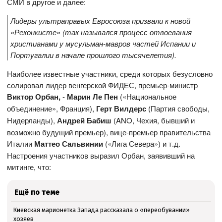
СМИ в другое и далее:
Лидеры ультраправых Евросоюза призвали к новой
«Реконкисте» (так назывался процесс отвоевания
христианами у мусульман-мавров частей Испании и
Португалии в начале прошлого тысячелетия).
Наиболее известные участники, среди которых безусловно
солировал лидер венгерской ФИДЕС, премьер-министр
Виктор Орбан,
-
Марин Ле Пен
(«Национальное
объединение», Франция),
Герт Вилдерс
(Партия свободы,
Нидерланды),
Андрей Бабиш
(ANO, Чехия, бывший и
возможно будущий премьер), вице-премьер правительства
Италии
Маттео Сальвинии
(«Лига Севера») и т.д.
Настроения участников выразил Орбан, заявивший на
митинге, что:
Ещё по теме
Киевская марионетка Запада рассказала о «переобувании»
хозяев