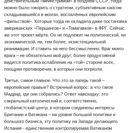
действительным «мейнстримом» в позднем СССР, тогда
можно было говорить о стратегии, субъективным хаосом
складывавшейся в мозгах, воспалённых европейским
«фильством». Которые тогда не охладила даже постановка
американских «Першингов» и «Томагавков» в ФРГ. Сейчас
же этот проект мёртв. Он не подлежит ни политической, ни
экономической, ни, тем более, экзистенциальной
реанимации. И ставить на него бессмысленно. Враг моего
врага – не обязательно мой друг; более продуктивной
видится политика ослабления на «той» стороне всех,
поощряя противоречия, в которых они погрязли.
Третье, самое главное. Что это за лагерь такой –
европейские правые? Встречный вопрос: а что такое
Мадрид, где они собрались? Ответ навскидку: это
сакральный католический и, соответственно,
глобалистский центр, в котором соединены интересы
Британии и Ватикана – на уровне большой политики и
большого бизнеса, эту политику на Западе делающего.
Испания - единственная контролируемая Ватиканом