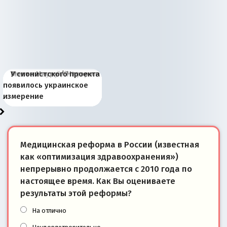
Киевская марионетка
В России назрели
Миграционный пожар
Россия начинает
Россия зимой 1904
Русская нация вчера и
Почему правый крах в
Место Науру / Науэро в
У сионистского проекта
Запада рассказала о
перемены: 15 шагов к
Европы
сбрасывать балласт
года: первые уступки во
сегодня
Варшаве не поможет её
современной истории
появилось украинское
«переобувании» хозяев
суверенной экономике
Анкориджа
внутренней политике
отношениям с Россией?
Южной Осетии
измерение
Медицинская реформа в России (известная
как «оптимизация здравоохранения»)
непрерывно продолжается с 2010 года по
настоящее время. Как Вы оцениваете
результаты этой реформы?
На отлично