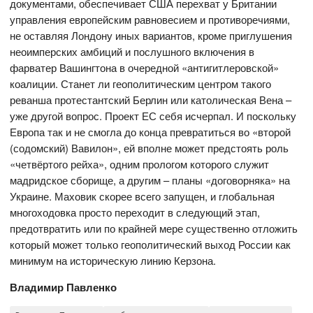
документами, обеспечивает США перехват у Британии
управления европейским равновесием и противоречиями,
не оставляя Лондону иных вариантов, кроме приглушения
неоимперских амбиций и послушного включения в
фарватер Вашингтона в очередной «антигитлеровской»
коалиции. Станет ли геополитическим центром такого
реванша протестантский Берлин или католическая Вена –
уже другой вопрос. Проект ЕС себя исчерпал. И поскольку
Европа так и не смогла до конца превратиться во «второй
(содомский) Вавилон», ей вполне может предстоять роль
«четвёртого рейха», одним прологом которого служит
мадридское сборище, а другим – планы «договорняка» на
Украине. Маховик скорее всего запущен, и глобальная
многоходовка просто переходит в следующий этап,
предотвратить или по крайней мере существенно отложить
который может только геополитический выход России как
минимум на историческую линию Керзона.
Владимир Павленко