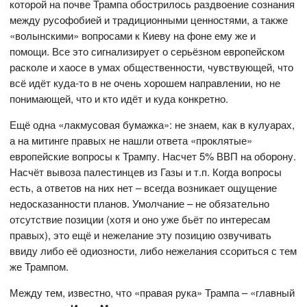
которой на почве Трампа обострилось раздвоение сознания
между русофобией и традиционными ценностями, а также
«волынскими» вопросами к Киеву на фоне ему же и
помощи. Все это сигнализирует о серьёзном европейском
расколе и хаосе в умах общественности, чувствующей, что
всё идёт куда-то в не очень хорошем направлении, но не
понимающей, что и кто идёт и куда конкретно.
Ещё одна «лакмусовая бумажка»: не знаем, как в кулуарах,
а на митинге правых не нашли ответа «проклятые»
европейские вопросы к Трампу. Насчет 5% ВВП на оборону.
Насчёт вывоза палестинцев из Газы и т.п. Когда вопросы
есть, а ответов на них нет – всегда возникает ощущение
недосказанности планов. Умолчание – не обязательно
отсутствие позиции (хотя и оно уже бьёт по интересам
правых), это ещё и нежелание эту позицию озвучивать
ввиду либо её одиозности, либо нежелания ссориться с тем
же Трампом.
Между тем, известно, что «правая рука» Трампа – «главный