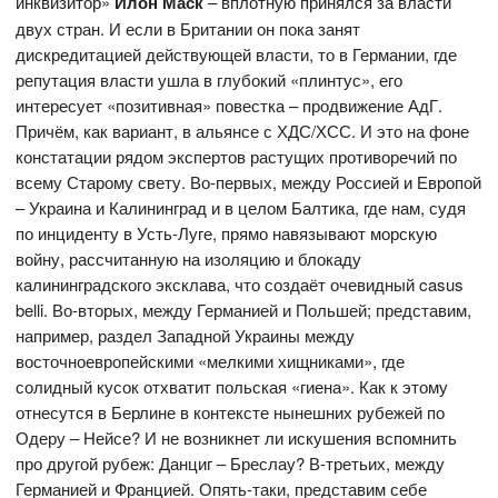
инквизитор»
Илон Маск
– вплотную принялся за власти
двух стран. И если в Британии он пока занят
дискредитацией действующей власти, то в Германии, где
репутация власти ушла в глубокий «плинтус», его
интересует «позитивная» повестка – продвижение АдГ.
Причём, как вариант, в альянсе с ХДС/ХСС. И это на фоне
констатации рядом экспертов растущих противоречий по
всему Старому свету. Во-первых, между Россией и Европой
– Украина и Калининград и в целом Балтика, где нам, судя
по инциденту в Усть-Луге, прямо навязывают морскую
войну, рассчитанную на изоляцию и блокаду
калининградского эксклава, что создаёт очевидный casus
belli. Во-вторых, между Германией и Польшей; представим,
например, раздел Западной Украины между
восточноевропейскими «мелкими хищниками», где
солидный кусок отхватит польская «гиена». Как к этому
отнесутся в Берлине в контексте нынешних рубежей по
Одеру – Нейсе? И не возникнет ли искушения вспомнить
про другой рубеж: Данциг – Бреслау? В-третьих, между
Германией и Францией. Опять-таки, представим себе