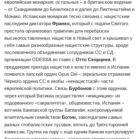
европейская монархия; остальные – в британском ведении
– от Скандинавии до Бенилюкса и далее до Лихтенштейна и
Монако. Испанская монархия тесно связана с нацистским
наследием диктатора
Франко,
который с подачи Святого
престола организовал трамплин для переброски
высокопоставленных нацистов в Новый свет и крышевал у
себя самые разнообразные нацистские структуры, вроде
послевоенного объединения сотрудников СС и СД -
организации ODESSA во главе с
Отто Скорцени.
В
преддверие прихода нацистов к власти именно в Испании
появился папский орден Opus Dei – зеркальное отражение
Чёрного ордена СС в якобы «ненацистской» части
европейской политики. Связь
Бурбонов
с этим орденом,
через который Ватикан осуществлял «инициацию» их
подорванного «сакралитета», общеизвестна. Испания –
вотчина банковской группы Santander, контролируемой
влиятельным семейством
Ботин,
завсегдатаем самых
разных глобалистских тусовок, вплоть до Трёхсторонней
комиссии. Группа на пару с ещё одним банком контролирует
банковскую систему страны, соединяет своим участием в