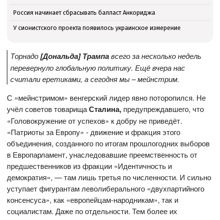
Россия начинает сбрасывать балласт Анкориджа
У сионистского проекта появилось украинское измерение
Торнадо
[Дональда] Трампа
всего за несколько недель
перевернуло глобальную политику. Ещё вчера нас
считали еретиками, а сегодня мы – мейнстрим.
С «мейнстримом» венгерский лидер явно поторопился. Не
учёл советов товарища
Сталина,
предупреждавшего, что
«Головокружение от успехов» к добру не приведёт.
«Патриоты за Европу» - движение и фракция этого
объединения, созданного по итогам прошлогодних выборов
в Европарламент, унаследовавшие преемственность от
предшественников из фракции «Идентичность и
демократия», — там лишь третья по численности. И сильно
уступает фигурантам леволиберального «двухпартийного
консенсуса», как «европейцам-народникам», так и
социалистам. Даже по отдельности. Тем более их