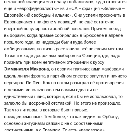
негласной коалиции «во славу глобализма», куда относятся
ещё и «еврофедералисты» из ЗЕСА – фракция «Зелёные –
Европейский свободный альянс». Они успели проскочить в
Европарламент на фоне угасающей, но ещё остаточно
инертной популярности зелёной повестки. Причём, перед
выборами, когда правые собирались в Брюсселе в апреле
прошлого года, их надежды были куда более
амбициозными, но жизнь расставила всё по своим местам.
То же и в ходе досрочных выборов во Франции, где, надо
признать при всём негативном отношении к курсу
Эммануэля Макрона,
он своими тактическими манёврами
вдоль линии фронта в партийном спектре запутал и начисто
переиграл
Ле Пен
. Как по нотам разыграл её противоречия
с левыми, использовав тем самым едва ли не
единственный шанс, который, если бы не использовал, то
запахло бы досрочной отставкой. Но этого не произошло.
Так что литавры, в которые бьют правые,
преждевременные. Тем более, что как видим по Орбану,
основной энтузиазм связан с не с собственными
достижениями, а с Трампом. То есть «паровозом»,