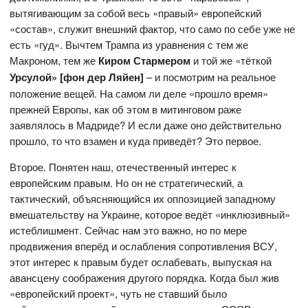
вытягивающим за собой весь «правый» европейский
«состав», служит внешний фактор, что само по себе уже не
есть «гуд». Вычтем Трампа из уравнения с тем же
Макроном, тем же
Киром Стармером
и той же «тёткой
Урсулой» [фон дер Ляйен]
– и посмотрим на реальное
положение вещей. На самом ли деле «прошло время»
прежней Европы, как об этом в митинговом раже
заявлялось в Мадриде? И если даже оно действительно
прошло, то что взамен и куда приведёт? Это первое.
Второе. Понятен наш, отечественный интерес к
европейским правым. Но он не стратегический, а
тактический, объясняющийся их оппозицией западному
вмешательству на Украине, которое ведёт «инклюзивный»
истеблишмент. Сейчас нам это важно, но по мере
продвижения вперёд и ослабления сопротивления ВСУ,
этот интерес к правым будет ослабевать, выпуская на
авансцену соображения другого порядка. Когда был жив
«европейский проект», чуть не ставший было