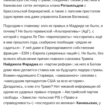
банковских сетях интересы клана
Ротшильдов
с
брюссельской бюрократией, а также с папским престолом
(одно время она даже управляла Банком Ватикана).
Подходим к главному: кого из правых в Мадриде не было, и
почему? Не было германской «Альтернативы» (АдГ), с
которой с подачи Ле Пен «европатриоты» поссорились ещё
в мае прошлого года, скабрезно пообещав «рядом не
садиться». У неё даже в Европарламенте собственная
фракция – ESN («Европа суверенных наций»). Не было, без
всякого объяснения причин главного союзника Трампа
Найджела Фараджа
из «партии реформ»; на него в Белом
доме явно делается ставка как на будущего лидера страны.
Взамен надоевшего Стармера, «замазанного» связями с
«наихудшим президентом США за всю историю».
Догадались, о ком это Трамп? Нет никакой информации об
одном из ударных правых отрядов – Австрийской партии
свободы. «Зависла» польская PiS («Право и
справедливость») «последнего из могикан»
Качиньских,
у