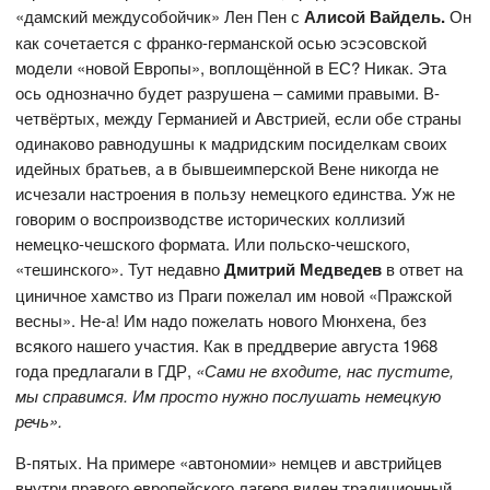
«дамский междусобойчик» Лен Пен с
Алисой Вайдель.
Он
как сочетается с франко-германской осью эсэсовской
модели «новой Европы», воплощённой в ЕС? Никак. Эта
ось однозначно будет разрушена – самими правыми. В-
четвёртых, между Германией и Австрией, если обе страны
одинаково равнодушны к мадридским посиделкам своих
идейных братьев, а в бывшеимперской Вене никогда не
исчезали настроения в пользу немецкого единства. Уж не
говорим о воспроизводстве исторических коллизий
немецко-чешского формата. Или польско-чешского,
«тешинского». Тут недавно
Дмитрий Медведев
в ответ на
циничное хамство из Праги пожелал им новой «Пражской
весны». Не-а! Им надо пожелать нового Мюнхена, без
всякого нашего участия. Как в преддверие августа 1968
года предлагали в ГДР,
«Сами не входите, нас пустите,
мы справимся. Им просто нужно послушать немецкую
речь».
В-пятых. На примере «автономии» немцев и австрийцев
внутри правого европейского лагеря виден традиционный