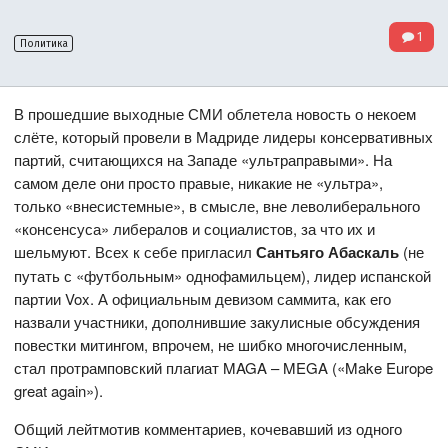
1
Политика
В прошедшие выходные СМИ облетела новость о некоем
слёте, который провели в Мадриде лидеры консервативных
партий, считающихся на Западе «ультраправыми». На
самом деле они просто правые, никакие не «ультра»,
только «внесистемные», в смысле, вне леволиберального
«консенсуса» либералов и социалистов, за что их и
шельмуют. Всех к себе пригласил
Сантьяго Абаскаль
(не
путать с «футбольным» однофамильцем), лидер испанской
партии Vox. А официальным девизом саммита, как его
назвали участники, дополнившие закулисные обсуждения
повестки митингом, впрочем, не шибко многочисленным,
стал протрамповский плагиат MAGA – MEGA («Make Europe
great again»).
Общий лейтмотив комментариев, кочевавший из одного