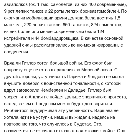
авиаполков (ок. 1 тыс. самолетов, из них 400 современные),
9 рот легких танков и 22 роты легких бронеавтомобилей. По
окончании мобилизации армия должна была достичь 1,5
млн чел., 220 легких танков, 650 танкеток, 824 самолетов,
из них более или менее современными были 124
истребителя и 44 бомбардировщика. В качестве основной
ударной силы рассматривались конно-механизированные
соединения.
Вряд ли Гитлер хотел большой войны. Его флот был
попросту еще не готов к сражению за Мировой океан. С
другой стороны, уступчивость Парижа и Лондона не могла
внушить доверия к воинственной тональности, с которой
вдруг заговорили Чемберлен и Даладье. Гитлер был
уверен, что Англия не пойдет дальше энергичного протеста,
вслед за чем с Лондоном можно будет договориться.
Риббентроп поддерживал эту уверенность. Варшава не
хотела идти на уступки, немцы выжидали, надеясь на
повторение того, что случилось в Судетах. Это,
разумеется, не означало отказа от подготовки к войне. Она