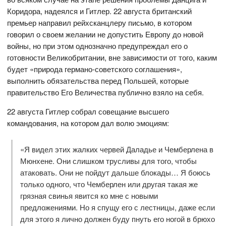
Коридора, надеялся и Гитлер. 22 августа британский
премьер направил рейхсканцлеру письмо, в котором
говорил о своем желании не допустить Европу до новой
войны, но при этом однозначно предупреждал его о
готовности Великобритании, вне зависимости от того, каким
будет «природа германо-советского соглашения»,
выполнить обязательства перед Польшей, которые
правительство Его Величества публично взяло на себя.
22 августа Гитлер собрал совещание высшего
командования, на котором дал волю эмоциям:
«Я видел этих жалких червей Даладье и Чемберлена в
Мюнхене. Они слишком трусливы для того, чтобы
атаковать. Они не пойдут дальше блокады… Я боюсь
только одного, что Чемберлен или другая такая же
грязная свинья явится ко мне с новыми
предложениями. Но я спущу его с лестницы, даже если
для этого я лично должен буду пнуть его ногой в брюхо