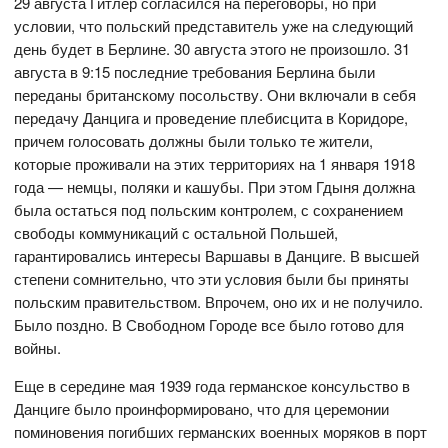
29 августа Гитлер согласился на переговоры, но при
условии, что польский представитель уже на следующий
день будет в Берлине. 30 августа этого не произошло. 31
августа в 9:15 последние требования Берлина были
переданы британскому посольству. Они включали в себя
передачу Данцига и проведение плебисцита в Коридоре,
причем голосовать должны были только те жители,
которые проживали на этих территориях на 1 января 1918
года — немцы, поляки и кашубы. При этом Гдыня должна
была остаться под польским контролем, с сохранением
свободы коммуникаций с остальной Польшей,
гарантировались интересы Варшавы в Данциге. В высшей
степени сомнительно, что эти условия были бы приняты
польским правительством. Впрочем, оно их и не получило.
Было поздно. В Свободном Городе все было готово для
войны.
Еще в середине мая 1939 года германское консульство в
Данциге было проинформировано, что для церемонии
поминовения погибших германских военных моряков в порт