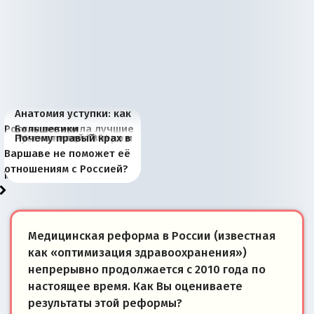
Анатомия уступки: как
Россия потеряла лучшие
Большевики
Киевская марионетка
В России назрели
Миграционный пожар
Россия начинает
Россия зимой 1904
Русская нация вчера и
Почему правый крах в
рыбопромысловые
отличаются от «Яблока»
Запада рассказала о
перемены: 15 шагов к
Европы
сбрасывать балласт
года: первые уступки во
сегодня
Варшаве не поможет её
районы Баренцева
тем, что они -
«переобувании» хозяев
суверенной экономике
Анкориджа
внутренней политике
отношениям с Россией?
моря
победители
Медицинская реформа в России (известная
как «оптимизация здравоохранения»)
непрерывно продолжается с 2010 года по
настоящее время. Как Вы оцениваете
результаты этой реформы?