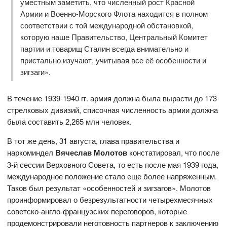
уместным заметить, что численный рост Красной
Армии и Военно-Морского Флота находится в полном
соответствии с той международной обстановкой,
которую наше Правительство, Центральный Комитет
партии и товарищ Сталин всегда внимательно и
пристально изучают, учитывая все её особенности и
зигзаги».
В течение 1939-1940 гг. армия должна была вырасти до 173
стрелковых дивизий, списочная численность армии должна
была составить 2,265 млн человек.
В тот же день, 31 августа, глава правительства и
наркоминдел
Вячеслав Молотов
констатировал, что после
3-й сессии Верховного Совета, то есть после мая 1939 года,
международное положение стало еще более напряженным.
Таков был результат «особенностей и зигзагов». Молотов
проинформировал о безрезультатности четырехмесячных
советско-англо-французских переговоров, которые
продемонстрировали неготовность партнеров к заключению