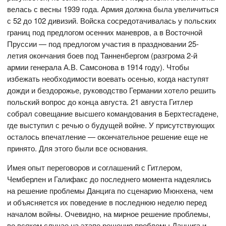
велась с весны 1939 года. Армия должна была увеличиться
с 52 до 102 дивизий. Войска сосредотачивалась у польских
границ под предлогом осенних маневров, а в Восточной
Пруссии — под предлогом участия в праздновании 25-
летия окончания боев под Танненбергом (разгрома 2-й
армии генерала А.В. Самсонова в 1914 году). Чтобы
избежать необходимости воевать осенью, когда наступят
дожди и бездорожье, руководство Германии хотело решить
польский вопрос до конца августа. 21 августа Гитлер
собрал совещание высшего командования в Берхтесгадене,
где выступил с речью о будущей войне. У присутствующих
осталось впечатление — окончательное решение еще не
принято. Для этого были все основания.
Имея опыт переговоров и соглашений с Гитлером,
Чемберлен и Галифакс до последнего момента надеялись
на решение проблемы Данцига по сценарию Мюнхена, чем
и объясняется их поведение в последнюю неделю перед
началом войны. Очевидно, на мирное решение проблемы,
во всяком случае на этапе решения проблемы Данцига и