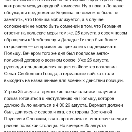
контролем международной комиссии. Ну а пока в Лондоне
обсуждали предложение Берлина, невозможно было не
заметить, что Польша мобилизуется, а в случае
осложнений не могло быть сомнений в том, что Германия
ответит на польские меры тем же. 25 августа в своем новом
обращении к Чемберлену и Даладье Гитлер был более
откровенен — он призвал их прекратить поддерживать
Польшу. Вечером того же дня был подписан англо-
польский договор о военном союзе. Уже 26 августа
руководитель данцигских нацистов Форстер возглавил
Сенат Свободного Города, а германские войска стали
выходить на назначенные для военных действий позиции.
Утром 25 августа германские военачальники получили
приказ готовиться к наступлению на Польшу, которое
должно было начаться в 4:30 26 августа. Вермахт должен
был, двигаясь с севера и юга, со стороны Восточной
Пруссии и Словакии, взять противника в гигантские клещи в
районе польской столицы. Но вечером 25 августа
последовало распоряжение приостановить выступление.