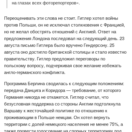
на глазах всех фоторепортеров».
Переоценивать эти слова не стоит. Гитлер хотел войны
против Польши, он не исключал столкновения с Францией,
но не желал обострять отношений с Англией. Ответ на
предложения Лондона последовал на следующий день. 23
августа письмо Гитлера было вручено Гендерсону. 25
августа оно достигло британской столицы и стало известно
правительству. Гитлер предложил переговоры по
польскому вопросу, подчеркивая свое желание избежать
англо-германского конфликта.
Программа Берлина сводилась к следующим положениям:
передача Данцига и Коридора — требование, от которого
Германия никогда не откажется. Гитлер считал, что
безусловная поддержка со стороны Англии подтолкнула
Варшаву к жесточайшей политике по отношению к
проживающим в Польше немцам. Он хотел вернуть
территории с долей немецкого населения не менее 75%, а
также провести голосование на спорных территориях под