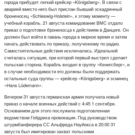
города прибудет легкий крейсер «Königsberg». В связи с
аварией вместо него был прислан бывший эскадренный
броненосец «Schleswig-Holstein», к этому моменту —
учебный корабль. 21 августа командование ВМС отдало
приказ о подготовке броненосца к действиям в Данциге. Он
должен был войти в гавань города в мирное время и затем
начать действовать по приказу, полученному по радио.
Самостоятельные действия исключались. Идеальной
считалась ситуация, при которой первый выстрел сделает
польская сторона. Корабль входил в группу «Кенигсберг», и
в случае необходимости его должны были поддержать
остальные суда группы — крейсер «Königsberg» и эсминец
«Hans Lüdemann».
Вечером 31 августа германская армия получила новый
приказ о начале военных действий с 4:45 1 сентября.
Основанием для этого послужила подготовленная
ведомством Гейдриха провокация. Под руководством
штурмбанфюрера СС Альфреда Науйокса в 20:00 31
августа был имитирован захват польскими