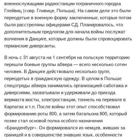
военнослужащими радиостанции пограничного городка
Глейвиц (совр. Гливице, Польша). На самом деле это были
переодетые в военную форму заключенные, которые потом
были расстреляны офицерами СД. Планировалось, что
дополнительным предлогом для начала войны послужат
волнения в Данциге, которые должны были спровоцировать
германские диверсанты.
В ночь с 31 августа на 1 сентября на польскую территорию
перешли боевые группы абвера — всего несколько сотен
человек. В Данциге действовало несколько групп,
переодетых в гражданскую одежду. В целом в Польше
спецотряды абвера занимались организацией саботажа и
диверсиями, захватывали и удерживали до прихода
вермахта мосты, электростанции, тоннель на перевале в
Карпатах и т.п. После войны этот опыт способствовал
формированию роты 800, а затем батальона 800, который
позже стал основой полка особого назначения
«Бранденбург». Он формировался из немцев, живших за
границей и в совершенстве знавших язык, особенности