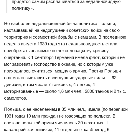
придется самим расплачиваться за недальновидную
политику».
Но наиболее недальновидной была политика Польши,
настаивавшей на недопущении советских войск на свою
территорию и совместной борьбы с немцами. В последнюю
неделю августа 1939 года эта недальновидность стала
приобретать знакомые по чехословацкому кризису
очертания. К 1 сентября Германия имела флот, который не
мог завоевать господство в океане, но с которым уже
приходилось считаться, мощную армию. Против Польши
она могла выставить свои лучшие ударные силы — 62
дивизии, в том числе 7 танковых, 4 легких, 4
моторизованные — около 1,6 млн чел., 2800 танков и 2 тыс.
самолетов.
Польша, с ее населением в 35 млн чел., имела (по переписи
1931 года) 10 млн граждан не говорящих по-польски. В
составе польской армии числилось 30 пехотных, 1
кавалерийская дивизия, 11 отдельных кавбригад, 6