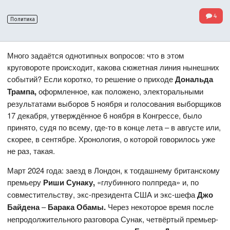
4
Политика
Много задаётся однотипных вопросов: что в этом
круговороте происходит, какова сюжетная линия нынешних
событий? Если коротко, то решение о приходе
Дональда
Трампа,
оформленное, как положено, электоральными
результатами выборов 5 ноября и голосования выборщиков
17 декабря, утверждённое 6 ноября в Конгрессе, было
принято, судя по всему, где-то в конце лета – в августе или,
скорее, в сентябре. Хронология, о которой говорилось уже
не раз, такая.
Март 2024 года: заезд в Лондон, к тогдашнему британскому
премьеру
Риши Сунаку,
«глубинного полпреда» и, по
совместительству, экс-президента США и экс-шефа
Джо
Байдена
–
Барака Обамы.
Через некоторое время после
непродолжительного разговора Сунак, четвёртый премьер-