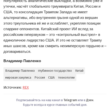
популярность аналитические выкладки, а возможно уже и
утечки, насчёт глобального триумвирата Китая, России и
США, то консолидация Трампом Запада не имеет
альтернативы, ибо внутренняя грызня одной из вершин
этого треугольника её же и ослабляет, укрепляя позиции
спарринг-оппонентов. Китайский проект ИИ вслед за
российским гиперзвуком – это «контрольный выстрел» в
единоличное лидерство США. И это не оставляет Трампу
иных шансов, кроме как смирить неоимперскую гордыню и –
договариваться.
Владимир Павленко
Владимир Павленко
глубинное государство
Китай
мировая закулиса
Россия
США
технологии
Источник:
REX
Подписывайтесь на наш канал в
Telegram
или в
Дзен
.
Будьте всегда в курсе главных событий дня.