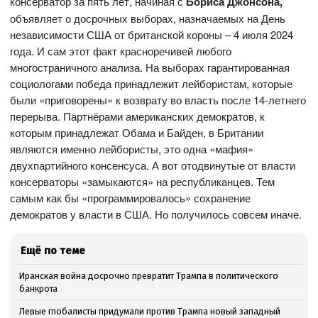
консерватор за пять лет, начиная с
Бориса Джонсона,
объявляет о досрочных выборах, назначаемых на День
независимости США от британской короны – 4 июля 2024
года. И сам этот факт красноречивей любого
многостраничного анализа. На выборах гарантированная
социологами победа принадлежит лейбористам, которые
были «приговорены» к возврату во власть после 14-летнего
перерыва. Партнёрами американских демократов, к
которым принадлежат Обама и Байден, в Британии
являются именно лейбористы, это одна «мафия»
двухпартийного консенсуса. А вот отодвинутые от власти
консерваторы «замыкаются» на республиканцев. Тем
самым как бы «программировалось» сохранение
демократов у власти в США. Но получилось совсем иначе.
Ещё по теме
Иранская война досрочно превратит Трампа в политического
банкрота
Левые глобалисты придумали против Трампа новый западный