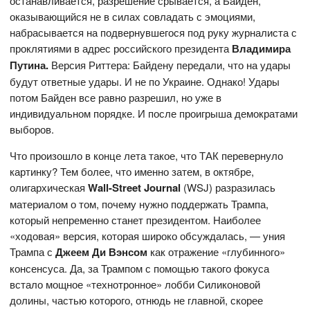
останавливается, разрешение срывается, а Байден,
оказывающийся не в силах совладать с эмоциями,
набрасывается на подвернувшегося под руку журналиста с
проклятиями в адрес российского президента
Владимира
Путина.
Версия Риттера: Байдену передали, что на удары
будут ответные удары. И не по Украине. Однако! Удары
потом Байден все равно разрешил, но уже в
индивидуальном порядке. И после проигрыша демократами
выборов.
Что произошло в конце лета такое, что ТАК перевернуло
картинку? Тем более, что именно затем, в октябре,
олигархическая
Wall-
Street
Journal
(WSJ) разразилась
материалом о том, почему нужно поддержать Трампа,
который непременно станет президентом. Наиболее
«ходовая» версия, которая широко обсуждалась, — уния
Трампа с
Джеем Ди Вэнсом
как отражение «глубинного»
консенсуса. Да, за Трампом с помощью такого фокуса
встало мощное «технотронное» лобби Силиконовой
долины, частью которого, отнюдь не главной, скорее