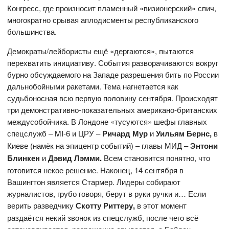
Конгресс, где произносит пламенный «визионерский» спич,
многократно срывая аплодисменты республиканского
большинства.
Демократы/лейбористы ещё «дергаются», пытаются
перехватить инициативу. События разворачиваются вокруг
бурно обсуждаемого на Западе разрешения бить по России
дальнобойными ракетами. Тема нагнетается как
судьбоносная всю первую половину сентября. Происходят
три демонстративно-показательных американо-британских
междусобойчика. В Лондоне «тусуются» шефы главных
спецслужб – MI-6 и ЦРУ –
Ричард Мур
и
Уильям Бернс,
в
Киеве (намёк на эпицентр событий) – главы МИД –
Энтони
Блинкен
и
Дэвид Лэмми.
Всем становится понятно, что
готовится некое решение. Наконец, 14 сентября в
Вашингтон является Стармер. Лидеры собирают
журналистов, грубо говоря, берут в руки ручки и… Если
верить разведчику
Скотту Риттеру,
в этот момент
раздаётся некий звонок из спецслужб, после чего всё