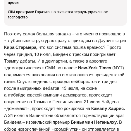
проект
США проиграли Евразию, но пытаются вернуть утраченное
господство
Поэтому самая большая загадка – что именно произошло в
«глубинных» структурах сразу с приходом на Даунинг-стрит
Кира Стармера,
что вся система пошла вразнос? Просто
через три дня, 10 июля, Байден с треском проигрывает
Трампу дебаты. И в демпартии, а также в ареопаге
«демократических» СМИ во главе с
New-
York
Times
(NYT)
поднимается вакханалия по его изгнанию из президентской
гонки. Спустя неделю с прихода лейбористов и три дня
после выигранных дебатов, 13 июля, на фоне
антибайденовской кампании демократов, происходит
покушение на Трампа в Пенсильвании. 21 июля Байдена
«дожимают», происходит его рокировка на
Камалу Харрис.
А 24 июля в Вашингтоне объявляется торжествующий враг
Байдена – израильский премьер
Биньямин Нетаньяху.
В
обход новоиспечённой «хромой утки» он отправляется в