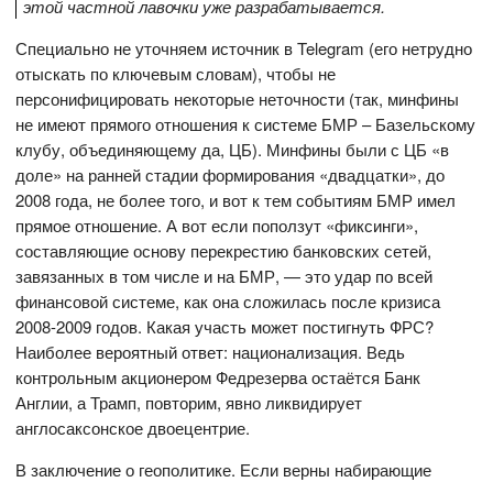
этой частной лавочки уже разрабатывается.
Специально не уточняем источник в Telegram (его нетрудно
отыскать по ключевым словам), чтобы не
персонифицировать некоторые неточности (так, минфины
не имеют прямого отношения к системе БМР – Базельскому
клубу, объединяющему да, ЦБ). Минфины были с ЦБ «в
доле» на ранней стадии формирования «двадцатки», до
2008 года, не более того, и вот к тем событиям БМР имел
прямое отношение. А вот если поползут «фиксинги»,
составляющие основу перекрестию банковских сетей,
завязанных в том числе и на БМР, — это удар по всей
финансовой системе, как она сложилась после кризиса
2008-2009 годов. Какая участь может постигнуть ФРС?
Наиболее вероятный ответ: национализация. Ведь
контрольным акционером Федрезерва остаётся Банк
Англии, а Трамп, повторим, явно ликвидирует
англосаксонское двоецентрие.
В заключение о геополитике. Если верны набирающие