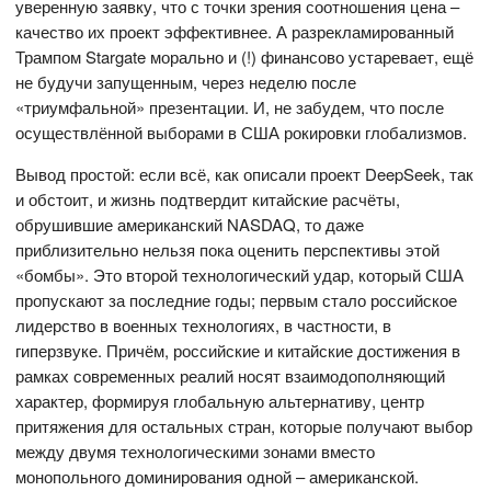
уверенную заявку, что с точки зрения соотношения цена –
качество их проект эффективнее. А разрекламированный
Трампом Stargate морально и (!) финансово устаревает, ещё
не будучи запущенным, через неделю после
«триумфальной» презентации. И, не забудем, что после
осуществлённой выборами в США рокировки глобализмов.
Вывод простой: если всё, как описали проект DeepSeek, так
и обстоит, и жизнь подтвердит китайские расчёты,
обрушившие американский NASDAQ, то даже
приблизительно нельзя пока оценить перспективы этой
«бомбы». Это второй технологический удар, который США
пропускают за последние годы; первым стало российское
лидерство в военных технологиях, в частности, в
гиперзвуке. Причём, российские и китайские достижения в
рамках современных реалий носят взаимодополняющий
характер, формируя глобальную альтернативу, центр
притяжения для остальных стран, которые получают выбор
между двумя технологическими зонами вместо
монопольного доминирования одной – американской.