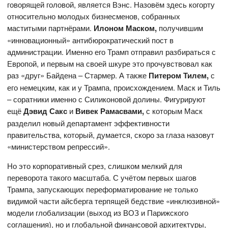
говорящей головой, является Вэнс. Назовём здесь когорту
относительно молодых бизнесменов, собранных
маститыми партнёрами.
Илоном Маском,
получившим
«инновационный» антибюрократический пост в
администрации. Именно его Трамп отправил разбираться с
Европой, и первым на своей шкуре это прочувствовал как
раз «друг» Байдена – Стармер. А также
Питером Тилем,
с
его немецким, как и у Трампа, происхождением. Маск и Тиль
– соратники именно с Силиконовой долины. Фигурируют
ещё
Дэвид Сакс
и
Вивек Рамасвами,
с которым Маск
разделил новый департамент эффективности
правительства, который, думается, скоро за глаза назовут
«министерством репрессий».
Но это корпоративный срез, слишком мелкий для
переворота такого масштаба. С учётом первых шагов
Трампа, запускающих переформатирование не только
видимой части айсберга терпящей бедствие «инклюзивной»
модели глобализации (выход из ВОЗ и Парижского
соглашения), но и глобальной финансовой архитектуры,