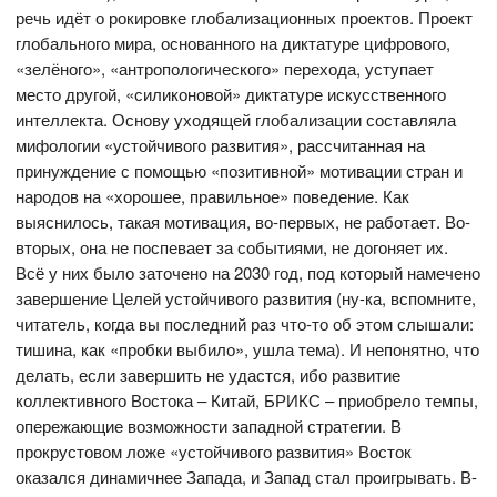
речь идёт о рокировке глобализационных проектов. Проект
глобального мира, основанного на диктатуре цифрового,
«зелёного», «антропологического» перехода, уступает
место другой, «силиконовой» диктатуре искусственного
интеллекта. Основу уходящей глобализации составляла
мифологии «устойчивого развития», рассчитанная на
принуждение с помощью «позитивной» мотивации стран и
народов на «хорошее, правильное» поведение. Как
выяснилось, такая мотивация, во-первых, не работает. Во-
вторых, она не поспевает за событиями, не догоняет их.
Всё у них было заточено на 2030 год, под который намечено
завершение Целей устойчивого развития (ну-ка, вспомните,
читатель, когда вы последний раз что-то об этом слышали:
тишина, как «пробки выбило», ушла тема). И непонятно, что
делать, если завершить не удастся, ибо развитие
коллективного Востока – Китай, БРИКС – приобрело темпы,
опережающие возможности западной стратегии. В
прокрустовом ложе «устойчивого развития» Восток
оказался динамичнее Запада, и Запад стал проигрывать. В-