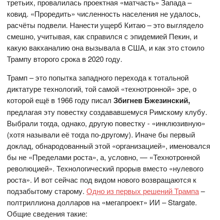
третьих, провалилась проектная «матчасть» Запада –
ковид. «Проредить» численность населения не удалось,
расчёты подвели. Нанести ущерб Китаю – это выглядело
смешно, учитывая, как справился с эпидемией Пекин, и
какую вакханалию она вызывала в США, и как это стоило
Трампу второго срока в 2020 году.
Трамп – это попытка западного перехода к тотальной
диктатуре технологий, той самой «технотронной» эре, о
которой ещё в 1966 году писал
Збигнев Бжезинский,
предлагая эту повестку создававшемуся Римскому клубу.
Выбрали тогда, однако, другую повестку - «инклюзивную»
(хотя называли её тогда по-другому). Иначе бы первый
доклад, обнародованный этой «организацией», именовался
бы не «Пределами роста», а, условно, — «Технотронной
революцией». Технологический прорыв вместо «нулевого
роста». И вот сейчас под видом нового возвращаются к
подзабытому старому.
Одно из первых решений Трампа
–
полтриллиона долларов на «мегапроект» ИИ – Stargate.
Общие сведения такие: