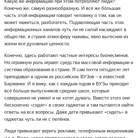
Какую же информацию при этом потребляют люди?
Конечно же, самую разнообразную. И всё же бóльшая
часть этой информации говорит человеку о том, как он
может нажиться, разбогатеть. Подавляющая часть этих
информационных каналов чуть ли не силой насаждают в
обществе, в стране атмосферу наживы, явно вытесняя из
жизни все духовные ценности.
Конечно, здесь работают частные интересы бизнесменов.
Но огромную роль играют средства массовой информации и
система образования в стране. Я сам почти пятьдесят лет
преподавал в одном из российских ВУЗов – в известной
Бауманке. И я вижу, как с каждым годом в ВУЗы приходит
всё больше выпускников средних школ, которые
совершенно не умеют и не хотят думать. Вместо этого они
бесконечно «сидят» в своих гаджетах и там пытаются найти
ответы на все вопросы. Даже дети привыкают «сидеть» в
гаджетах чуть ли не с пелёнок.
Люди привыкают верить рекламе, телефонным мошенникам
и т.д. Люди, народ превращается в стадо, которым очень