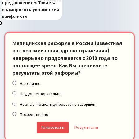
предложением Токаева
перемены: 15 шагов к
Европы
сбрасывать балласт
года: первые уступки во
сегодня
Варшаве не поможет её
современной истории
появилось украинское
«заморозить украинский
суверенной экономике
Анкориджа
внутренней политике
отношениям с Россией?
Южной Осетии
измерение
конфликт»
Медицинская реформа в России (известная
как «оптимизация здравоохранения»)
непрерывно продолжается с 2010 года по
настоящее время. Как Вы оцениваете
результаты этой реформы?
На отлично
Неудовлетворительно
Не знаю, поскольку процесс не завершён
Посредственно
Результаты