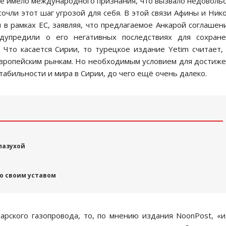
не имело международного признания, что вызвало недоволь
сочли этот шаг угрозой для себя. В этой связи Афины и Ник
 рамках ЕС, заявляя, что предлагаемое Анкарой соглашен
дупредили о его негативных последствиях для сохране
Что касается Сирии, то турецкое издание Yetim считает,
 европейским рынкам. Но необходимым условием для достиж
табильности и мира в Сирии, до чего ещё очень далеко.
 пазухой
со своим уставом
тарского газопровода, то, по мнению издания NoonPost, «