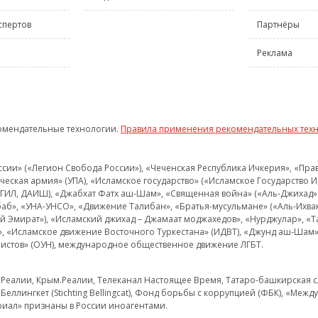
спертов
Партнёры
Реклама
омендательные технологии.
Правила применения рекомендательных тех
и» («Легион Свобода России»), «Чеченская Республика Ичкерия», «Правый
еская армия» (УПА), «Исламское государство» («Исламское Государство И
 ИГИЛ, ДАИШ), «Джабхат Фатх аш-Шам», «Священная война» («Аль-Джихад» 
аб», «УНА-УНСО», «Движение Талибан», «Братья-мусульмане» («Аль-Ихва
кий Эмират»), «Исламский джихад – Джамаат моджахедов», «Нурджулар», «
», «Исламское движение Восточного Туркестана» (ИДВТ), «Джунд аш-Шам»,
истов» (ОУН), международное общественное движение ЛГБТ.
з.Реалии, Крым.Реалии, Телеканал Настоящее Время, Татаро-башкирская сл
Беллингкет (Stichting Bellingcat), Фонд борьбы с коррупцией (ФБК), «Ме
иал» признаны в России иноагентами.