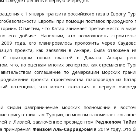
ам «следует решить в первую очередь».
кращения с 1 января транзита российского газа в Европу Ту
ергобезопасности Европы при помощи поставок природного 
тории». Отметим, что Катар занимает третье место в мир
по его добыче. Напомним, что возможность строительс
 2009 года, его планировалось проложить через Саудов
ция проекта, как заявляли в Анкаре, была отложена и
и. С приходом новых властей в Дамаске Анкара реш
том, что, по оценкам многих экспертов, как стремление Ту
авительством соглашение по демаркации морских грани
продвижение проекта строительства газопровода из Ката
нный потенциал, что может сказаться в первую очеред
й Сирии разграничение морских полномочий в восточ
ие присутствия там Турции, во многом напоминает соглаш
ией и Ливией, заключённое президентом
Реджепом Тайи
ва примирения
Фаизом Аль-Сарраджем
в 2019 году. Это 