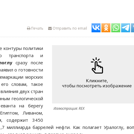
Печать
Отправить по email
е контуры политики
р транспорта и
логлу
сразу после
аявил о готовности
демаркации морских
его словам, такое
влияния двух стран
нным геологической
еванта на берегу
Иллюстрация: REX
Египтом, Ливаном,
м, содержит 3450
,7 миллиарда баррелей нефти. Как полагает Уралоглу, во