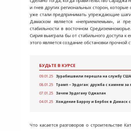
сделано тогда, когда правительство Сараджа 
и гнев других региональных сторон, которые 
уже стали предпринимать упреждающие шаги в
Дамаском является «неприемлемым», и пре
стабильности в восточном Средиземноморье. 
Сирия выиграла бы от стабильного доступа к
этого является создание обстановки прочной с
БУДЬТЕ В КУРСЕ
09.01.25
Зурабишвили перешла на службу США
08.01.25
Трамп – Эрдоган: дружба с камнем за
07.01.25
Зачем Эрдогану Оджалан
04.01.25
Хождение Барроу и Бербок в Дамаск 
Что касается разговоров о строительстве Ка