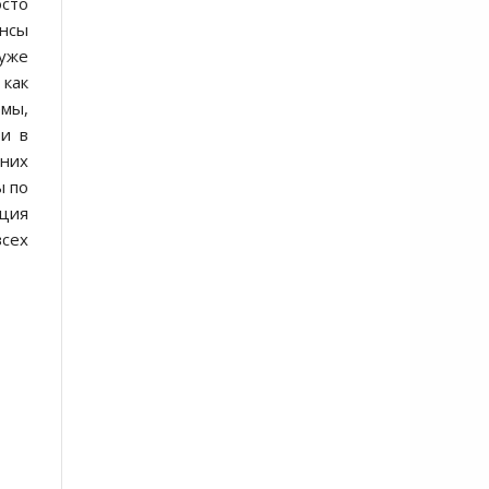
осто
янсы
 уже
 как
мы,
ти в
них
ы по
ция
всех