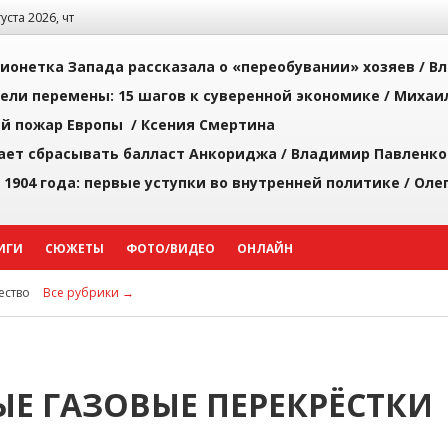
густа 2026, чт
ионетка Запада рассказала о «переобувании» хозяев /
Вл
рели перемены: 15 шагов к суверенной экономике /
Михаи
й пожар Европы /
Ксения Смертина
ает сбрасывать балласт Анкориджа /
Владимир Павленко
 1904 года: первые уступки во внутренней политике /
Оле
ИГИ
СЮЖЕТЫ
ФОТО/ВИДЕО
ОНЛАЙН
ство
Все рубрики →
Е ГАЗОВЫЕ ПЕРЕКРЁСТКИ