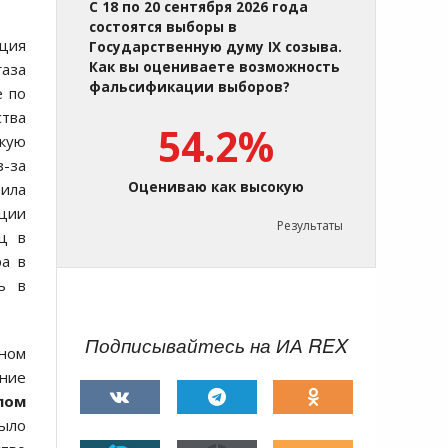
С 18 по 20 сентября 2026 года
состоятся выборы в
рция
Государственную думу IX созыва.
Как вы оцениваете возможность
газа
фальсификации выборов?
е по
тва
54.2%
скую
з-за
Оцениваю как высокую
ила
рции
Результаты
ц в
ра в
ь в
Подписывайтесь на ИА REX
ном
ение
пом
было