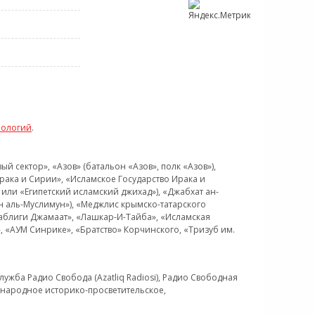
нологий
.
 сектор», «Азов» (батальон «Азов», полк «Азов»),
рака и Сирии», «Исламское Государство Ирака и
или «Египетский исламский джихад»), «Джабхат ан-
н аль-Муслимун»), «Меджлис крымско-татарского
Таблиги Джамаат», «Лашкар-И-Тайба», «Исламская
 «АУМ Синрике», «Братство» Корчинского, «Тризуб им.
ужба Радио Свобода (Azatliq Radiosi), Радио Свободная
ждународное историко-просветительское,