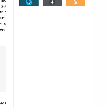
ство
осия
ие с
ния
 что
ения
идея