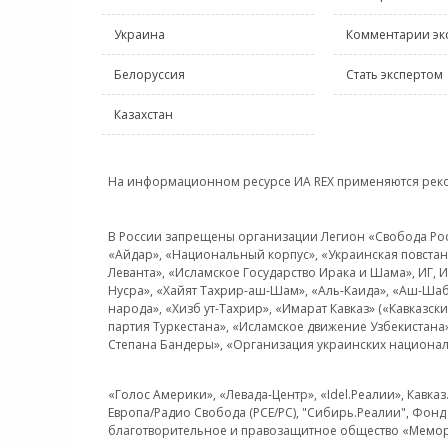
Украина
Комментарии эк
Белоруссия
Стать экспертом
Казахстан
На информационном ресурсе ИА REX применяются рек
В России запрещены организации Легион «Свобода Росси
«Айдар», «Национальный корпус», «Украинская повстанч
Леванта», «Исламское Государство Ирака и Шама», ИГ,
Нусра», «Хайят Тахрир-аш-Шам», «Аль-Каида», «Аш-Шаб
народа», «Хизб ут-Тахрир», «Имарат Кавказ» («Кавказс
партия Туркестана», «Исламское движение Узбекистана
Степана Бандеры», «Организация украинских национал
«Голос Америки», «Левада-Центр», «Idel.Реалии», Кавка
Европа/Радио Свобода (PCE/PC), "Сибирь.Реалии", Фонд 
благотворительное и правозащитное общество «Мемор