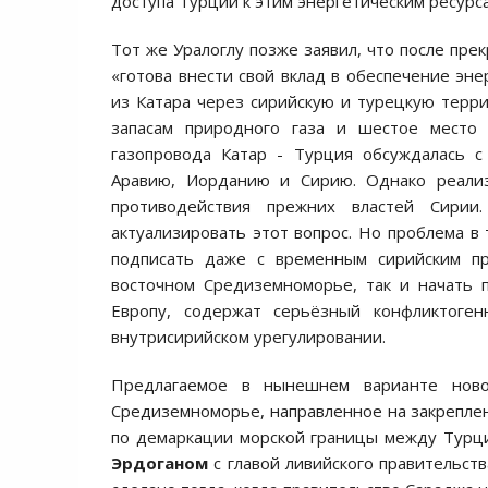
доступа Турции к этим энергетическим ресурс
Тот же Уралоглу позже заявил, что после пре
«готова внести свой вклад в обеспечение эн
из Катара через сирийскую и турецкую терри
запасам природного газа и шестое место 
газопровода Катар - Турция обсуждалась с
Аравию, Иорданию и Сирию. Однако реализа
противодействия прежних властей Сири
актуализировать этот вопрос. Но проблема в 
подписать даже с временным сирийским пр
восточном Средиземноморье, так и начать 
Европу, содержат серьёзный конфликтоге
внутрисирийском урегулировании.
Предлагаемое в нынешнем варианте ново
Средиземноморье, направленное на закреплен
по демаркации морской границы между Турц
Эрдоганом
с главой ливийского правительст