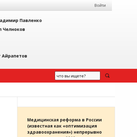
Войти
адимир Павленко
л Челноков
г Айрапетов
Медицинская реформа в России
(известная как «оптимизация
здравоохранения») непрерывно