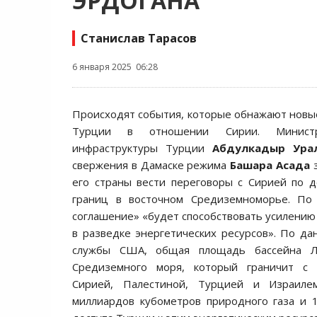
ЭРДОГАНА
Станислав Тарасов
6 января 2025 06:28
Происходят события, которые обнажают новы
Турции в отношении Сирии. Минист
инфраструктуры Турции
Абдулкадыр Ура
свержения в Дамаске режима
Башара Асада
з
его страны вести переговоры с Сирией по 
границ в восточном Средиземноморье. По 
соглашение» «будет способствовать усилению 
в разведке энергетических ресурсов». По да
службы США, общая площадь бассейна Л
Средиземного моря, который граничит с 
Сирией, Палестиной, Турцией и Израиле
миллиардов кубометров природного газа и 1