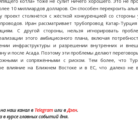
ипящего котла» тоже не сулит ничего хорошего. Это не пр
лее 10 миллиардов долларов. Он способен перекроить аль
му проект столкнётся с жёсткой конкуренцией со стороны
проводов. Иран рассматривает трубопровод Катар-Турция
ициям. С другой стороны, нельзя игнорировать пробле
лизации этого амбициозного плана, включая потребнос
влении инфраструктуры и разрешении внутренних и внеш
ну и после Асада. Поэтому эти проблемы делают переговор
сложными и сопряжёнными с риском. Тем более, что Тур
кое влияние на Ближнем Востоке и в ЕС, что далеко не 
на наш канал в
Telegram
или в
Дзен
.
а в курсе главных событий дня.