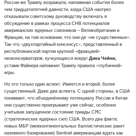
России же Трампу возражали, напоминая события более
чем тридцатилетней давности, когда США наотрез
отказывали советскому руководству включать в
обсуждение в рамках процесса СНВ потенциалов
американских ядерных союзников – Великобритании и
Франции, на том основании, что они-де «не существенные».
Так что «двухпартийный консенсус», представленный в
республиканской партии крупной «фракцией»
неоконсерваторов, кучкующихся вокруг
Дика Чейни,
устами Файнера напомнил Трампу правила «глубинной»
игры.
Но это только один аспект. Имеется и второй, более
существенный. Даже два аспекта. С одной стороны, в США
понимают, что объединённому потенциалу России и Китая
они существенно проигрывают уже сейчас, особенно
учитывая запущенное состояние триады СЯС
(стратегических ядерных сил) США. Всего два факта:
новых МБР (межконтинентальных баллистических ракет
наземного базирования) Sentinel американцам ждать как