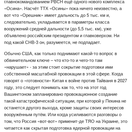
главнокомандованием РВСН ещё одного нового комплекса
«Осина». Насчёт ТТХ «Осины» пока ничего неизвестно, а
вот что «Орешник» имеет дальность до 5 тыс. км и,
следовательно, укладывается в параметры класса
вооружений средней дальности (до 5,5 тыс. км), уже
объявлено российским президентом и главковерхом. Ни
под какой СНВ-3 он, разумеется, не подпадает.
Обычно США, как только поднимают какой-то вопрос в
обвинительном ключе – что кто-то и чего-то там
«нарушает» - за этим стоит сокрытие подготовки ими
собственной масштабной провокации в этой сфере. Когда
говорят о «готовности» Китая к войне против Тайваня в 2027
году, это следует понимать как то, что на этот год
Вашингтоном запланировано провокационное создание
такой катастрофической ситуации, при которой у Пекина не
останется другого выхода, кроме защиты своих интересов
вооружённым путём. Или когда усиливаются разговоры о
том, что Россия «вот-вот» применит-де ТЯО на Украине, это
читается как скрытая подготовка ядерной провокации на