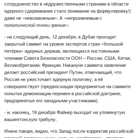
сотрудничество в недружественными странами в области
ядерного сдерживания стало (внимание на формулировку!)
даже не «невозможным». А
«неприемлемым с
политической точки зрения»;
- на следующий день, 12 декабря, в Дубае проходит
закрытый саммит на уровне экспертов стран «большой
пятёрки» ядерных держав, являющихся постоянными
членами Совета Безопасности ООН – России, США, Китая,
Великобритании, Франции. Накануне саммита заявление
делает российский президент Путин, отмечающий, что
Россия не ужесточает ядерную политику, а её
совершенствует (предвосхищая предпринятые на саммите
попытки демонизации перемен в российской доктрине,
предпринятые его западными участниками);
- и, наконец, 19 декабря Файнер выходит на упомянутую
вашингтонскую трибуну.
Иначе говоря, видно, что Запад после корректив российской
ядерной доктрины очень сильно «задёргался», проявив