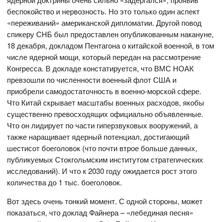
беспокойство и нервозность. Но это только один аспект
«переживаний» американской дипломатии. Другой повод
спикеру СНБ был предоставлен опубликованным накануне,
18 декабря, докладом Пентагона о китайской военной, в том
числе ядерной мощи, который передан на рассмотрение
Конгресса. В докладе констатируется, что ВМС НОАК
превзошли по численности военный флот США и
приобрели самодостаточность в военно-морской сфере.
Что Китай скрывает масштабы военных расходов, якобы
существенно превосходящих официально объявленные.
Что он лидирует по части гиперзвуковых вооружений, а
также наращивает ядерный потенциал, достигающий
шестисот боеголовок (что почти втрое больше данных,
публикуемых Стокгольмским институтом стратегических
исследований). И что к 2030 году ожидается рост этого
количества до 1 тыс. боеголовок.
Вот здесь очень тонкий момент. С одной стороны, может
показаться, что доклад Файнера – «лебединая песня»