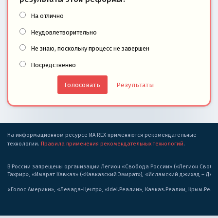
На отлично
Неудовлетворительно
Не знаю, поскольку процесс не завершён
Посредственно
Результаты
На информационном ресурсе ИА REX применяются рекомендательные
технологии.
Правила применения рекомендательных технологий
.
В России запрещены организации Легион «Свобода России» («Легион Свобода
Тахрир», «Имарат Кавказ» («Кавказский Эмират»), «Исламский джихад – Дж
«Голос Америки», «Левада-Центр», «Idel.Реалии», Кавказ.Реалии, Крым.Реал