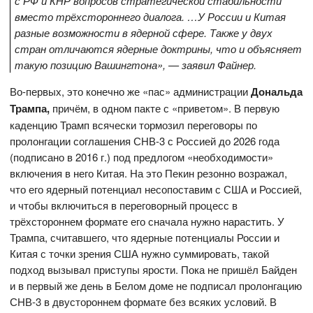
с РФ и КНР вопросов стратегической стабильности
вместо трёхстороннего диалога. …У России и Китая
разные возможности в ядерной сфере. Также у двух
стран отличаются ядерные доктрины, что и объясняет
такую позицию Вашингтона», — заявил Файнер.
Во-первых, это конечно же «пас» администрации
Дональда
Трампа,
причём, в одном пакте с «приветом». В первую
каденцию Трамп всячески тормозил переговоры по
пролонгации соглашения СНВ-3 с Россией до 2026 года
(подписано в 2016 г.) под предлогом «необходимости»
включения в него Китая. На это Пекин резонно возражал,
что его ядерный потенциал несопоставим с США и Россией,
и чтобы включиться в переговорный процесс в
трёхстороннем формате его сначала нужно нарастить. У
Трампа, считавшего, что ядерные потенциалы России и
Китая с точки зрения США нужно суммировать, такой
подход вызывал приступы ярости. Пока не пришёл Байден
и в первый же день в Белом доме не подписал пролонгацию
СНВ-3 в двустороннем формате без всяких условий. В