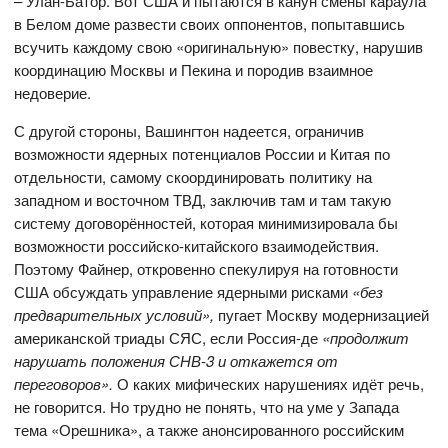
– Улан-Батор. Вот США и пытаются в канун смены караула
в Белом доме развести своих оппонентов, попытавшись
всучить каждому свою «оригинальную» повестку, нарушив
координацию Москвы и Пекина и породив взаимное
недоверие.
С другой стороны, Вашингтон надеется, ограничив
возможности ядерных потенциалов России и Китая по
отдельности, самому скоординировать политику на
западном и восточном ТВД, заключив там и там такую
систему договорённостей, которая минимизировала бы
возможности российско-китайского взаимодействия.
Поэтому Файнер, откровенно спекулируя на готовности
США обсуждать управление ядерными рисками
«без
предварительных условий»,
пугает Москву модернизацией
американской триады СЯС, если Россия-де
«продолжит
нарушать положения СНВ-3 и откажется от
переговоров».
О каких мифических нарушениях идёт речь,
не говорится. Но трудно не понять, что на уме у Запада
тема «Орешника», а также анонсированного российским