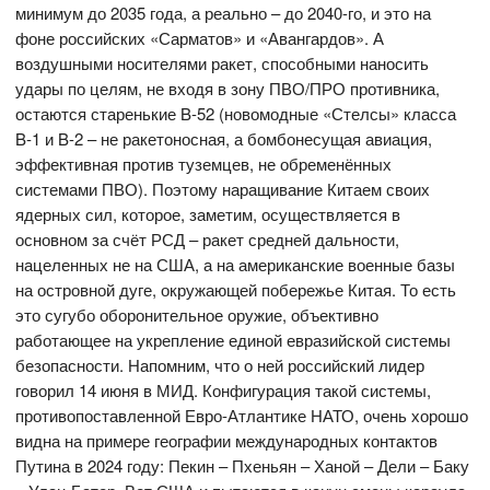
минимум до 2035 года, а реально – до 2040-го, и это на
фоне российских «Сарматов» и «Авангардов». А
воздушными носителями ракет, способными наносить
удары по целям, не входя в зону ПВО/ПРО противника,
остаются старенькие B-52 (новомодные «Стелсы» класса
B-1 и B-2 – не ракетоносная, а бомбонесущая авиация,
эффективная против туземцев, не обременённых
системами ПВО). Поэтому наращивание Китаем своих
ядерных сил, которое, заметим, осуществляется в
основном за счёт РСД – ракет средней дальности,
нацеленных не на США, а на американские военные базы
на островной дуге, окружающей побережье Китая. То есть
это сугубо оборонительное оружие, объективно
работающее на укрепление единой евразийской системы
безопасности. Напомним, что о ней российский лидер
говорил 14 июня в МИД. Конфигурация такой системы,
противопоставленной Евро-Атлантике НАТО, очень хорошо
видна на примере географии международных контактов
Путина в 2024 году: Пекин – Пхеньян – Ханой – Дели – Баку