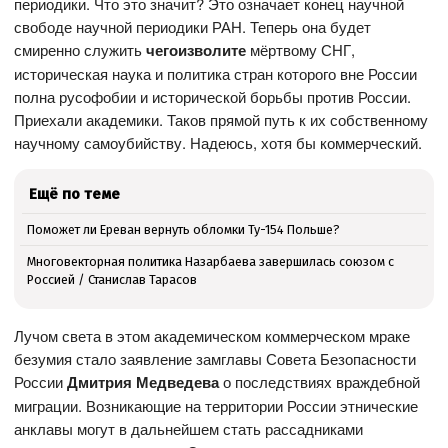
периодики. Что это значит? Это означает конец научной
свободе научной периодики РАН. Теперь она будет
смиренно служить
чегоизволите
мёртвому СНГ,
историческая наука и политика стран которого вне России
полна русофобии и исторической борьбы против России.
Приехали академики. Таков прямой путь к их собственному
научному самоубийству. Надеюсь, хотя бы коммерческий.
Ещё по теме
Поможет ли Ереван вернуть обломки Ту-154 Польше?
Многовекторная политика Назарбаева завершилась союзом с
Россией / Станислав Тарасов
Лучом света в этом академическом коммерческом мраке
безумия стало заявление замглавы Совета Безопасности
России
Дмитрия Медведева
о последствиях враждебной
миграции. Возникающие на территории России этнические
анклавы могут в дальнейшем стать рассадниками