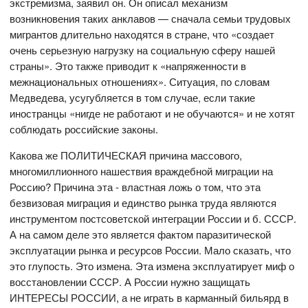
экстремизма, заявил он. Он описал механизм
возникновения таких анклавов — сначала семьи трудовых
мигрантов длительно находятся в стране, что «создает
очень серьезную нагрузку на социальную сферу нашей
страны». Это также приводит к «напряженности в
межнациональных отношениях». Ситуация, по словам
Медведева, усугубляется в том случае, если такие
иностранцы «нигде не работают и не обучаются» и не хотят
соблюдать российские законы.
Какова же ПОЛИТИЧЕСКАЯ причина массового,
многомиллионного нашествия враждебной миграции на
Россию? Причина эта - властная ложь о том, что эта
безвизовая миграция и единство рынка труда являются
инструментом постсоветской интеграции России и б. СССР.
А на самом деле это является фактом паразитической
эксплуатации рынка и ресурсов России. Мало сказать, что
это глупость. Это измена. Эта измена эксплуатирует миф о
восстановлении СССР. А России нужно защищать
ИНТЕРЕСЫ РОССИИ, а не играть в карманный бильярд в