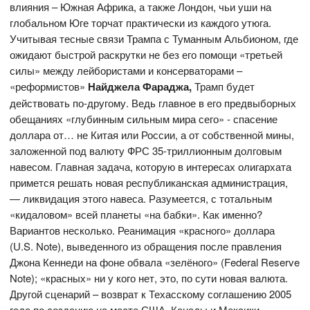
влияния – Южная Африка, а также Лондон, чьи уши на
глобальном Юге торчат практически из каждого утюга.
Учитывая тесные связи Трампа с Туманным Альбионом, где
ожидают быстрой раскрутки не без его помощи «третьей
силы» между лейбористами и консерваторами –
«реформистов»
Найджела Фараджа,
Трамп будет
действовать по-другому. Ведь главное в его предвыборных
обещаниях «глубинным сильным мира сего» - спасение
доллара от… не Китая или России, а от собственной мины,
заложенной под валюту ФРС 35-триллионным долговым
навесом. Главная задача, которую в интересах олигархата
примется решать новая республиканская администрация,
— ликвидация этого навеса. Разумеется, с тотальным
«кидаловом» всей планеты «на бабки». Как именно?
Вариантов несколько. Реанимация «красного» доллара
(U.S. Note), выведенного из обращения после правления
Джона Кеннеди на фоне обвала «зелёного» (Federal Reserve
Note); «красных» ни у кого нет, это, по сути новая валюта.
Другой сценарий – возврат к Техасскому соглашению 2005
года по созданию на месте США, Канады и Мексики