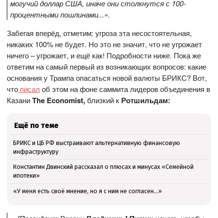
могучий доллар США, иначе они столкнутся с 100-
процентными пошлинами...».
Забегая вперёд, отметим: угроза эта несостоятельная,
никаких 100% не будет. Но это не значит, что не угрожает
ничего – угрожает, и ещё как! Подробности ниже. Пока же
ответим на самый первый из возникающих вопросов: какие
основания у Трампа опасаться новой валюты БРИКС? Вот,
что
писал
об этом на фоне саммита лидеров объединения в
Казани
The
Economist,
близкий к
Ротшильдам:
Ещё по теме
БРИКС и ЦБ РФ выстраивают альтернативную финансовую
инфраструктуру
Константин Двинский рассказал о плюсах и минусах «Семейной
ипотеки»
«У меня есть своё мнение, но я с ним не согласен...»