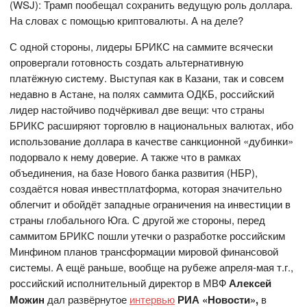
(WSJ): Трамп пообещал сохранить ведущую роль доллара.
На словах с помощью криптовалюты. А на деле?
С одной стороны, лидеры БРИКС на саммите всячески
опровергали готовность создать альтернативную
платёжную систему. Выступая как в Казани, так и совсем
недавно в Астане, на полях саммита ОДКБ, российский
лидер настойчиво подчёркивал две вещи: что страны
БРИКС расширяют торговлю в национальных валютах, ибо
использование доллара в качестве санкционной «дубинки»
подорвало к нему доверие. А также что в рамках
объединения, на базе Нового банка развития (НБР),
создаётся новая инвестплатформа, которая значительно
облегчит и обойдёт западные ограничения на инвестиции в
страны глобального Юга. С другой же стороны, перед
саммитом БРИКС пошли утечки о разработке российским
Минфином планов трансформации мировой финансовой
системы. А ещё раньше, вообще на рубеже апреля-мая т.г.,
российский исполнительный директор в МВФ
Алексей
Можин
дал развёрнутое
интервью
РИА «Новости»,
в