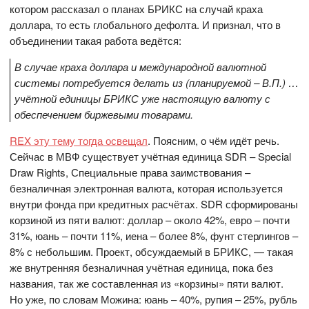
котором рассказал о планах БРИКС на случай краха
доллара, то есть глобального дефолта. И признал, что в
объединении такая работа ведётся:
В случае краха доллара и международной валютной
системы потребуется делать из (планируемой – В.П.) …
учётной единицы БРИКС уже настоящую валюту с
обеспечением биржевыми товарами.
REX
эту тему тогда освещал
. Поясним, о чём идёт речь.
Сейчас в МВФ существует учётная единица SDR – Special
Draw Rights, Специальные права заимствования –
безналичная электронная валюта, которая используется
внутри фонда при кредитных расчётах. SDR сформированы
корзиной из пяти валют: доллар – около 42%, евро – почти
31%, юань – почти 11%, иена – более 8%, фунт стерлингов –
8% с небольшим. Проект, обсуждаемый в БРИКС, — такая
же внутренняя безналичная учётная единица, пока без
названия, так же составленная из «корзины» пяти валют.
Но уже, по словам Можина: юань – 40%, рупия – 25%, рубль