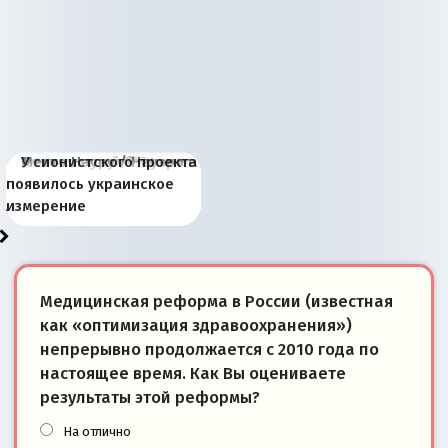
Киевская марионетка
В России назрели
Миграционный пожар
Россия начинает
Россия зимой 1904
Русская нация вчера и
Почему правый крах в
Место Науру / Науэро в
У сионистского проекта
Запада рассказала о
перемены: 15 шагов к
Европы
сбрасывать балласт
года: первые уступки во
сегодня
Варшаве не поможет её
современной истории
появилось украинское
«переобувании» хозяев
суверенной экономике
Анкориджа
внутренней политике
отношениям с Россией?
Южной Осетии
измерение
Медицинская реформа в России (известная
как «оптимизация здравоохранения»)
непрерывно продолжается с 2010 года по
настоящее время. Как Вы оцениваете
результаты этой реформы?
На отлично