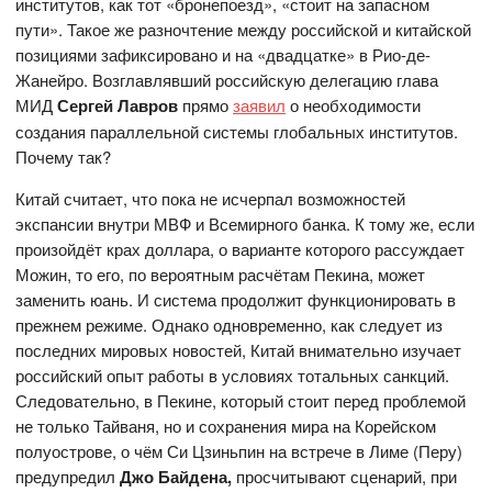
институтов, как тот «бронепоезд», «стоит на запасном
пути». Такое же разночтение между российской и китайской
позициями зафиксировано и на «двадцатке» в Рио-де-
Жанейро. Возглавлявший российскую делегацию глава
МИД
Сергей Лавров
прямо
заявил
о необходимости
создания параллельной системы глобальных институтов.
Почему так?
Китай считает, что пока не исчерпал возможностей
экспансии внутри МВФ и Всемирного банка. К тому же, если
произойдёт крах доллара, о варианте которого рассуждает
Можин, то его, по вероятным расчётам Пекина, может
заменить юань. И система продолжит функционировать в
прежнем режиме. Однако одновременно, как следует из
последних мировых новостей, Китай внимательно изучает
российский опыт работы в условиях тотальных санкций.
Следовательно, в Пекине, который стоит перед проблемой
не только Тайваня, но и сохранения мира на Корейском
полуострове, о чём Си Цзиньпин на встрече в Лиме (Перу)
предупредил
Джо Байдена,
просчитывают сценарий, при