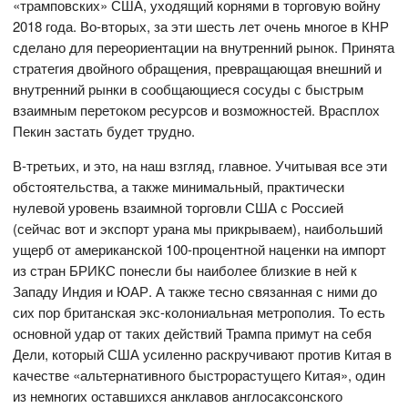
«трамповских» США, уходящий корнями в торговую войну
2018 года. Во-вторых, за эти шесть лет очень многое в КНР
сделано для переориентации на внутренний рынок. Принята
стратегия двойного обращения, превращающая внешний и
внутренний рынки в сообщающиеся сосуды с быстрым
взаимным перетоком ресурсов и возможностей. Врасплох
Пекин застать будет трудно.
В-третьих, и это, на наш взгляд, главное. Учитывая все эти
обстоятельства, а также минимальный, практически
нулевой уровень взаимной торговли США с Россией
(сейчас вот и экспорт урана мы прикрываем), наибольший
ущерб от американской 100-процентной наценки на импорт
из стран БРИКС понесли бы наиболее близкие в ней к
Западу Индия и ЮАР. А также тесно связанная с ними до
сих пор британская экс-колониальная метрополия. То есть
основной удар от таких действий Трампа примут на себя
Дели, который США усиленно раскручивают против Китая в
качестве «альтернативного быстрорастущего Китая», один
из немногих оставшихся анклавов англосаксонского