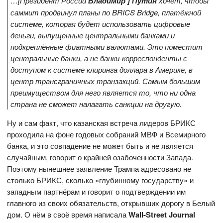
…[Президент России
Владимир ] Путин
хочет, чтобы
саммит продвинул планы по BRICS Bridge, платёжной
системе, которая будет использовать цифровые
деньги, выпущенные центральными банками и
подкреплённые фиатными валютами. Это поместит
центральные банки, а не банки-корреспонденты с
доступом к системе клиринга доллара в Америке, в
центр трансграничных транзакций. Самым большим
преимуществом для него является то, что ни одна
страна не сможет налагать санкции на другую.
Ну и сам факт, что казанская встреча лидеров БРИКС
проходила на фоне годовых собраний МВФ и Всемирного
банка, и это совпадение не может быть и не является
случайным, говорит о крайней озабоченности Запада.
Поэтому нынешнее заявление Трампа адресовано не
столько БРИКС, сколько «глубинному государству» и
западным партнёрам и говорит о подтверждении им
главного из своих обязательств, открывших дорогу в Белый
дом. О нём в своё время написала
Wall-
Street
Journal