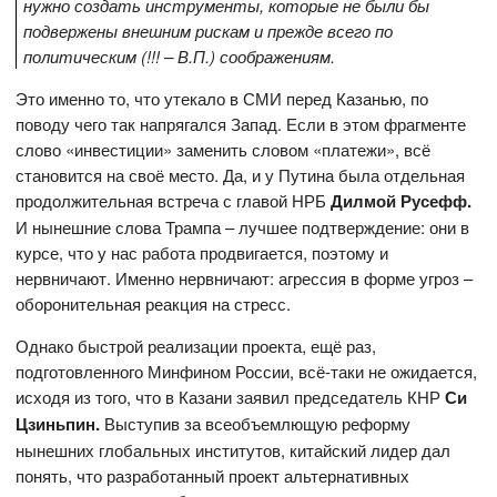
нужно создать инструменты, которые не были бы
подвержены внешним рискам и прежде всего по
политическим (!!! – В.П.) соображениям
.
Это именно то, что утекало в СМИ перед Казанью, по
поводу чего так напрягался Запад. Если в этом фрагменте
слово «инвестиции» заменить словом «платежи», всё
становится на своё место. Да, и у Путина была отдельная
продолжительная встреча с главой НРБ
Дилмой Русефф.
И нынешние слова Трампа – лучшее подтверждение: они в
курсе, что у нас работа продвигается, поэтому и
нервничают. Именно нервничают: агрессия в форме угроз –
оборонительная реакция на стресс.
Однако быстрой реализации проекта, ещё раз,
подготовленного Минфином России, всё-таки не ожидается,
исходя из того, что в Казани заявил председатель КНР
Си
Цзиньпин.
Выступив за всеобъемлющую реформу
нынешних глобальных институтов, китайский лидер дал
понять, что разработанный проект альтернативных