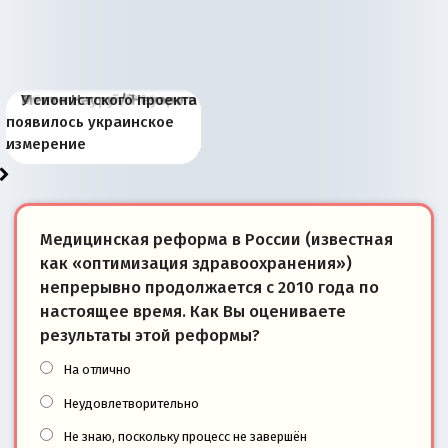
Киевская марионетка
В России назрели
Миграционный пожар
Россия начинает
Россия зимой 1904
Русская нация вчера и
Почему правый крах в
Место Науру / Науэро в
У сионистского проекта
Запада рассказала о
перемены: 15 шагов к
Европы
сбрасывать балласт
года: первые уступки во
сегодня
Варшаве не поможет её
современной истории
появилось украинское
«переобувании» хозяев
суверенной экономике
Анкориджа
внутренней политике
отношениям с Россией?
Южной Осетии
измерение
Медицинская реформа в России (известная
как «оптимизация здравоохранения»)
непрерывно продолжается с 2010 года по
настоящее время. Как Вы оцениваете
результаты этой реформы?
На отлично
Неудовлетворительно
Не знаю, поскольку процесс не завершён