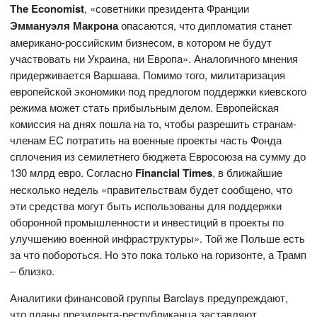
T
he
Economist
, «советники президента Франции
Эммануэля Макрона
опасаются, что дипломатия станет
американо-российским бизнесом, в котором не будут
участвовать ни Украина, ни Европа». Аналогичного мнения
придерживается Варшава. Помимо того, милитаризация
европейской экономики под предлогом поддержки киевского
режима может стать прибыльным делом. Европейская
комиссия на днях пошла на то, чтобы разрешить странам-
членам ЕС потратить на военные проекты часть Фонда
сплочения из семилетнего бюджета Евросоюза на сумму до
130 млрд евро. Согласно
Financial Times
, в ближайшие
несколько недель «правительствам будет сообщено, что
эти средства могут быть использованы для поддержки
оборонной промышленности и инвестиций в проекты по
улучшению военной инфраструктуры». Той же Польше есть
за что побороться. Но это пока только на горизонте, а Трамп
– близко.
Аналитики финансовой группы Barclays предупреждают,
что планы президента-республиканца заставляют