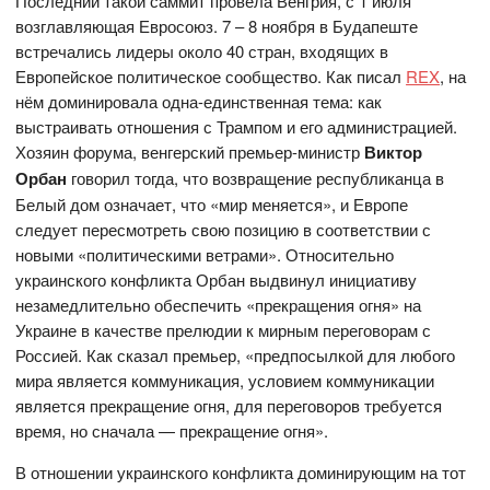
Последний такой саммит провела Венгрия, с 1 июля
возглавляющая Евросоюз. 7 – 8 ноября в Будапеште
встречались лидеры около 40 стран, входящих в
Европейское политическое сообщество. Как писал
REX
, на
нём доминировала одна-единственная тема: как
выстраивать отношения с Трампом и его администрацией.
Хозяин форума, венгерский премьер-министр
Виктор
Орбан
говорил тогда, что возвращение республиканца в
Белый дом означает, что «мир меняется», и Европе
следует пересмотреть свою позицию в соответствии с
новыми «политическими ветрами». Относительно
украинского конфликта Орбан выдвинул инициативу
незамедлительно обеспечить «прекращения огня» на
Украине в качестве прелюдии к мирным переговорам с
Россией. Как сказал премьер, «предпосылкой для любого
мира является коммуникация, условием коммуникации
является прекращение огня, для переговоров требуется
время, но сначала — прекращение огня».
В отношении украинского конфликта доминирующим на тот