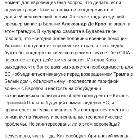
момент для европейцев был вопрос, что делать, если
администрация Трампа откажется поддерживать в
дальнейшем киевский режим. Хотя уже тогда уходящий
премьер-министр Бельгии
Александр Де Кроо
не видел в
этом трагедии. В кулуарах саммита в Будапеште он
говорил, что «сегодня более половины военной помощи»
Украины поступает из европейских стран, отчего «идея,
будто бы поддержка» киевского режима «рухнет без США,
не соответствует действительности». Из слов Кроо
выходило, что более важным является необходимость для
ЕС «объединиться накануне перед возвращением Трампа в
Белый дом», объяснить ему «последствия тарифной
войны» с Европой и настоять на обсуждении
«экономической политики их общего конкурента – Китая».
Принимай Польша будущий саммит лидеров ЕС, и
правительству Туска пришлось бы постараться сместить
внимание на Украину и региональные геополитические
проблемы. Но заинтересованы ли в этом европейцы?
Безусловно, часть – да. Как сообщает британский журнал