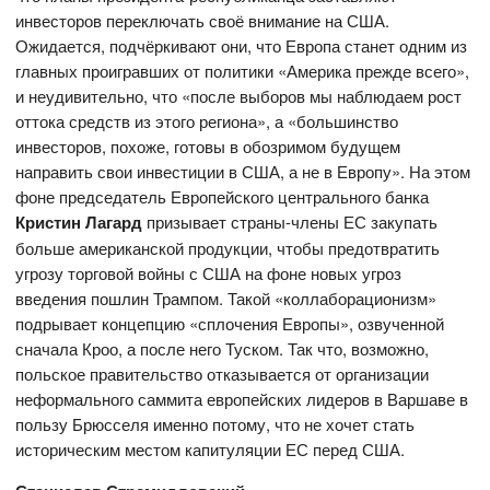
инвесторов переключать своё внимание на США.
Ожидается, подчёркивают они, что Европа станет одним из
главных проигравших от политики «Америка прежде всего»,
и неудивительно, что «после выборов мы наблюдаем рост
оттока средств из этого региона», а «большинство
инвесторов, похоже, готовы в обозримом будущем
направить свои инвестиции в США, а не в Европу». На этом
фоне председатель Европейского центрального банка
Кристин Лагард
призывает страны-члены ЕС закупать
больше американской продукции, чтобы предотвратить
угрозу торговой войны с США на фоне новых угроз
введения пошлин Трампом. Такой «коллаборационизм»
подрывает концепцию «сплочения Европы», озвученной
сначала Кроо, а после него Туском. Так что, возможно,
польское правительство отказывается от организации
неформального саммита европейских лидеров в Варшаве в
пользу Брюсселя именно потому, что не хочет стать
историческим местом капитуляции ЕС перед США.