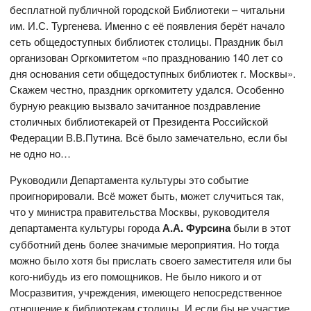
бесплатной публичной городской Библиотеки – читальни
им. И.С. Тургенева. Именно с её появления берёт начало
сеть общедоступных библиотек столицы. Праздник был
организован Оргкомитетом «по празднованию 140 лет со
дня основания сети общедоступных библиотек г. Москвы».
Скажем честно, праздник оргкомитету удался. Особенно
бурную реакцию вызвало зачитанное поздравление
столичных библиотекарей от Президента Российской
Федерации В.В.Путина. Всё было замечательно, если бы
не одно но…
Руководили Департамента культуры это событие
проигнорировали. Всё может быть, может случиться так,
что у министра правительства Москвы, руководителя
департамента культуры города
А.А. Фурсина
были в этот
субботний день более значимые мероприятия. Но тогда
можно было хотя бы прислать своего заместителя или бы
кого-нибудь из его помощников. Не было никого и от
Мосразвития, учреждения, имеющего непосредственное
отношение к библиотекам столицы. И если бы не участие