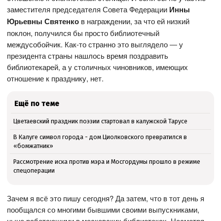
заместителя председателя Совета Федерации
Инны
Юрьевны Святенко
в награждении, за что ей низкий
поклон, получился бы просто библиотечный
междусобойчик. Как-то странно это выглядело ― у
президента страны нашлось время поздравить
библиотекарей, а у столичных чиновников, имеющих
отношение к празднику, нет.
Ещё по теме
Цветаевский праздник поэзии стартовал в калужской Тарусе
В Калуге символ города - дом Циолковского превратился в
«бомжатник»
Рассмотрение иска против мэра и Мосгордумы прошло в режиме
спецоперации
Зачем я всё это пишу сегодня? Да затем, что в тот день я
пообщался со многими бывшими своими выпускниками,
ныне работающими в московских библиотеках. Несмотря