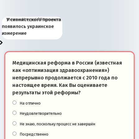
Киевская марионетка
В России назрели
Миграционный пожар
Россия начинает
Россия зимой 1904
Русская нация вчера и
Почему правый крах в
Место Науру / Науэро в
У сионистского проекта
Запада рассказала о
перемены: 15 шагов к
Европы
сбрасывать балласт
года: первые уступки во
сегодня
Варшаве не поможет её
современной истории
появилось украинское
«переобувании» хозяев
суверенной экономике
Анкориджа
внутренней политике
отношениям с Россией?
Южной Осетии
измерение
Медицинская реформа в России (известная
как «оптимизация здравоохранения»)
непрерывно продолжается с 2010 года по
настоящее время. Как Вы оцениваете
результаты этой реформы?
На отлично
Неудовлетворительно
Не знаю, поскольку процесс не завершён
Посредственно