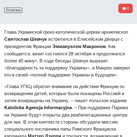
0
Политика
Глава Украинской греко-католической церкви архиепископ
Святослав Шевчук
встретился в Елисейском дворце с
президентом Франции
Эммануэлем Макроном
. Как
сообщается, визит состоялся 28 октября и продолжался
более 45 минут. В ходе беседы Шевчук выразил
«благодарность за поддержку Украины», а Макрон заверил
его в своей «полной поддержке Украины в будущем».
«Глава УГКЦ обратил внимание на действия Франции по
возвращению детей, которые были похищены Россией и
затем возвращены на Украину, – пишет польское издание
Katolicka Agencja Informacyjna
. – При поддержке Парижа
на Украине будут открыты два реабилитационных центра
для них. В этом контексте стороны обсудили миссию
специального посланника папы Римского Франциска
кардинала
Маттео Дзуппи
и трудности, возникающие в