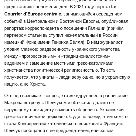
представляют положение дел. В 2021 году портал
Le
Courrier d'Europe centrale
, занимающийся освещением
событий в Центральной и Восточной Европы, опубликовал
репортаж корреспондента о посещении Галиции (причём,
партнёром статьи выступил нежелательный в России
немецкий Фонд имени Генриха Бёлля). В нём журналист
уловил главное: раздвоенность украинского униатства
между «прогрессивным» и «традиционалистским»
видением и замещение местными греко-католиками
христианства политической религиозностью. То есть
получается, что униаты – люди верующие, но в украинскую
нацию, а не Христа.
Отсюда возникает вопрос, кто же вдруг внёс в расписание
Макрона встречу с Шевчуком и объяснил далеко не
верующему президенту важность общения с Украинской
греко-католической церковью. Судя по всему, этим кем-то
стала Конференция католического епископата Франции.
Шевчук пообщался с её председателем, епископом