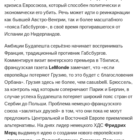
кризиса Евросоюза, который способен политически и
экономически его убить. Речь может идти о реинкарнации
как бывшей Австро-Венгрии, так и более масштабного
«пояса Габсбургов», в своё время протиравшегося от
Испании до Нидерландов.
Амбиции Будапешта серьёзно начинает воспринимать
Франция, традиционный противник Габсбургов.
Комментируя визит венгерского премьера в Тбилиси,
французская газета
LeMonde
замечает, что «если
европейцы потеряют Грузию, то это будет с благословения
Орбана». Грузия здесь не более, чем casusbelli. Брюссель,
за контроль над которым соперничают Париж и Берлин, в
случае успеха Будапешта потеряет широкий пояс стран от
Сербии до Польши. Проблема немецко-французского
союза «заклятых друзей» в том, что они пока не могут
предложить Центральной и Восточной Европе приемлемой
альтернативы. На днях лидер немецкого ХДС
Фридрих
Мерц
выдвинул идею о создании нового европейского
«локомотива» из Великобритании, Германии, Польши и