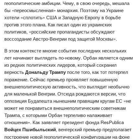
геополитические амбиции. Чему, в свою очередь, мешала
бы «переосмысленная» монархия. Поэтому на Украине
хотели «сплотить» США и Западную Европу в борьбе
против этого плана. Как писал один из украинских
политиков, «российские пропагандисты обсуждают
воссоздание Австро-Венгрии под защитой Москвы».
В этом контексте многие события последних нескольких
лет начинают выглядеть по-новому. Орбан является одним
из редких политических лидеров, который сохранил
верность
Дональду Трампу
после того, как тот потерпел
поражение. Сейчас премьер проявляет повышенную
внешнеполитическую активность, что выглядит необычно
для маленькой Венгрии. Отсюда рождаются версии, что
оппозиция Будапешта нынешним правящим кругам ЕС «не
может не понравиться внешнеполитическим советникам
Трампа, с которыми Орбан терпеливо налаживает
отношения». Как заявляет президент фонда ResPublica
Войцех Пшибыльский
, венгерский премьер предполагает
построение новой геополитической конфигурации на фоне