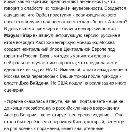
время как его критики предпочитают анонимность, что
говорит о слабости их позиций и неуверенности. Создаётся
ощущение, что Орбан приступил к реализации некоего
проекта и получил под него от кого-то карт-бланш. А какого?
В день вылета премьера в Тбилиси венгерский портал
MagyarHírlap
выдвинул интригующую версию: русские в
итоге возродят Австро-Венгерскую монархию, Москва
создаст нейтральный блок в Центральной Европе под
гарантии России. Важными здесь являются слова о
нейтральности участников проекта, что предполагает в
идеале их выход из НАТО. Именно об откате назад альянса
Москва вела переговоры с Вашингтоном после прихода к
власти
Джо Байдена
. Но США пошли на реализацию иного
сценария.
«Украина оказалась втянута, начав «подтачивать» ещё не
до конца проработанную российскую идею возрождения
Австро-Венгрии,– констатирует венгерское издание. – Она
стала бы серьёзным соперником Киева, который, несмотря
на ряд военных поражений, имеет значительные