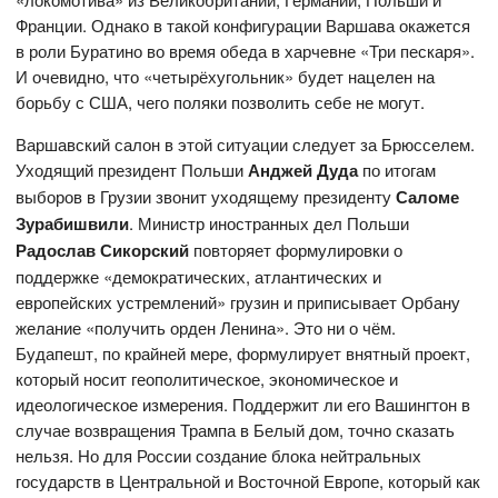
Франции. Однако в такой конфигурации Варшава окажется
в роли Буратино во время обеда в харчевне «Три пескаря».
И очевидно, что «четырёхугольник» будет нацелен на
борьбу с США, чего поляки позволить себе не могут.
Варшавский салон в этой ситуации следует за Брюсселем.
Уходящий президент Польши
Анджей Дуда
по итогам
выборов в Грузии звонит уходящему президенту
Саломе
Зурабишвили
. Министр иностранных дел Польши
Радослав Сикорский
повторяет формулировки о
поддержке «демократических, атлантических и
европейских устремлений» грузин и приписывает Орбану
желание «получить орден Ленина». Это ни о чём.
Будапешт, по крайней мере, формулирует внятный проект,
который носит геополитическое, экономическое и
идеологическое измерения. Поддержит ли его Вашингтон в
случае возвращения Трампа в Белый дом, точно сказать
нельзя. Но для России создание блока нейтральных
государств в Центральной и Восточной Европе, который как