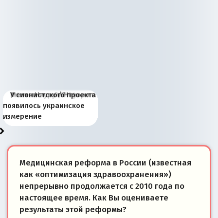
Киевская марионетка
В России назрели
Миграционный пожар
Россия начинает
Россия зимой 1904
Русская нация вчера и
Почему правый крах в
Место Науру / Науэро в
У сионистского проекта
Запада рассказала о
перемены: 15 шагов к
Европы
сбрасывать балласт
года: первые уступки во
сегодня
Варшаве не поможет её
современной истории
появилось украинское
«переобувании» хозяев
суверенной экономике
Анкориджа
внутренней политике
отношениям с Россией?
Южной Осетии
измерение
Медицинская реформа в России (известная
как «оптимизация здравоохранения»)
непрерывно продолжается с 2010 года по
настоящее время. Как Вы оцениваете
результаты этой реформы?