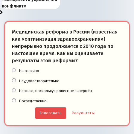
суверенной экономике
Анкориджа
внутренней политике
отношениям с Россией?
Южной Осетии
измерение
конфликт»
Медицинская реформа в России (известная
как «оптимизация здравоохранения»)
непрерывно продолжается с 2010 года по
настоящее время. Как Вы оцениваете
результаты этой реформы?
На отлично
Неудовлетворительно
Не знаю, поскольку процесс не завершён
Посредственно
Результаты