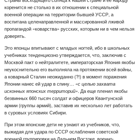
коренится не столько в их отношении к специальной
военной операции на территории бывшей УССР, а
воспитана целенаправленной и массированной лживой
пропагандой «коварства» русских, которым ни в чем нельзя
доверять.
Это японцы впитывают с младых ногтей, ибо в школьных
учебниках тенденциозно утверждается, что, заключив с
Москвой пакт о нейтралитете, императорская Япония якобы
неукоснительно его выполняла на протяжении всей войны,
а коварный Сталин неожиданно (?!) в момент поражения
Японии нанес ей удар в спину…
«с целью захвата
исконных японских территорий»
. Да еще пленил якобы
безвинных 660 тысяч солдат и офицеров Квантунской
армии (группы армий), заставив их несколько лет работать
в суровых условиях Сибири.
При этом японские дети не узнают из учебников, что,
выжидая для удара по СССР ослабления советской
военной группировки на Дальнем Востоке, военно-