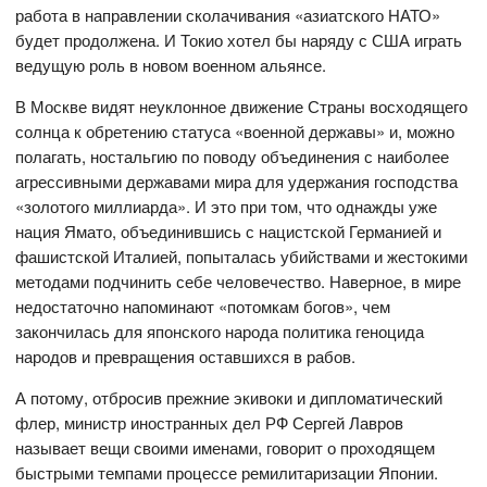
работа в направлении сколачивания «азиатского НАТО»
будет продолжена. И Токио хотел бы наряду с США играть
ведущую роль в новом военном альянсе.
В Москве видят неуклонное движение Страны восходящего
солнца к обретению статуса «военной державы» и, можно
полагать, ностальгию по поводу объединения с наиболее
агрессивными державами мира для удержания господства
«золотого миллиарда». И это при том, что однажды уже
нация Ямато, объединившись с нацистской Германией и
фашистской Италией, попыталась убийствами и жестокими
методами подчинить себе человечество. Наверное, в мире
недостаточно напоминают «потомкам богов», чем
закончилась для японского народа политика геноцида
народов и превращения оставшихся в рабов.
А потому, отбросив прежние экивоки и дипломатический
флер, министр иностранных дел РФ Сергей Лавров
называет вещи своими именами, говорит о проходящем
быстрыми темпами процессе ремилитаризации Японии.