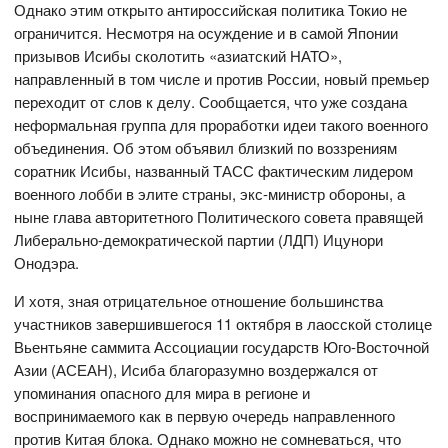
Однако этим открыто антироссийская политика Токио не
ограничится. Несмотря на осуждение и в самой Японии
призывов Исибы сколотить «азиатский НАТО»,
направленный в том числе и против России, новый премьер
переходит от слов к делу. Сообщается, что уже создана
неформальная группа для проработки идеи такого военного
объединения. Об этом объявил близкий по воззрениям
соратник Исибы, названный ТАСС фактическим лидером
военного лобби в элите страны, экс-министр обороны, а
ныне глава авторитетного Политического совета правящей
Либерально-демократической партии (ЛДП) Ицунори
Онодэра.
И хотя, зная отрицательное отношение большинства
участников завершившегося 11 октября в лаосской столице
Вьентьяне саммита Ассоциации государств Юго-Восточной
Азии (АСЕАН), Исиба благоразумно воздержался от
упоминания опасного для мира в регионе и
воспринимаемого как в первую очередь направленного
против Китая блока. Однако можно не сомневаться, что