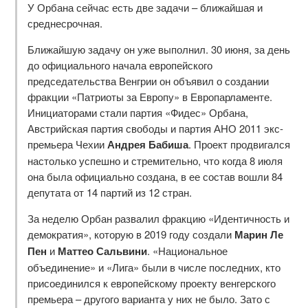
У Орбана сейчас есть две задачи – ближайшая и
среднесрочная.
Ближайшую задачу он уже выполнил. 30 июня, за день
до официального начала европейского
председательства Венгрии он объявил о создании
фракции «Патриоты за Европу» в Европарламенте.
Инициаторами стали партия «Фидес» Орбана,
Австрийская партия свободы и партия АНО 2011 экс-
премьера Чехии
Андрея Бабиша
. Проект продвигался
настолько успешно и стремительно, что когда 8 июля
она была официально создана, в ее состав вошли 84
депутата от 14 партий из 12 стран.
За неделю Орбан развалил фракцию «Идентичность и
демократия», которую в 2019 году создали
Марин Ле
Пен
и
Маттео Сальвини
. «Национальное
объединение» и «Лига» были в числе последних, кто
присоединился к европейскому проекту венгерского
премьера – другого варианта у них не было. Зато с