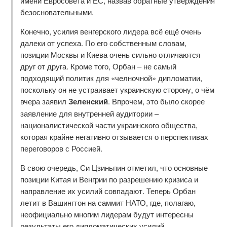
имени Евросовета и ЕС, назвав обратные утверждения
безосновательными.
Конечно, усилия венгерского лидера всё ещё очень
далеки от успеха. По его собственным словам,
позиции Москвы и Киева очень сильно отличаются
друг от друга. Кроме того, Орбан – не самый
подходящий политик для «челночной» дипломатии,
поскольку он не устраивает украинскую сторону, о чём
вчера заявил
Зеленский
. Впрочем, это было скорее
заявление для внутренней аудитории –
националистической части украинского общества,
которая крайне негативно отзывается о перспективах
переговоров с Россией.
В свою очередь, Си Цзиньпин отметил, что основные
позиции Китая и Венгрии по разрешению кризиса и
направление их усилий совпадают. Теперь Орбан
летит в Вашингтон на саммит НАТО, где, полагаю,
неофициально многим лидерам будут интересны
результаты его дипломатических усилий.