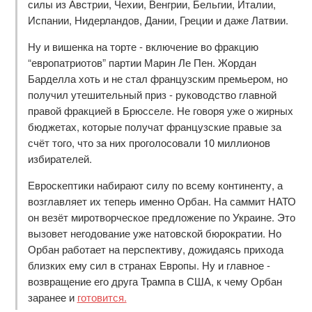
силы из Австрии, Чехии, Венгрии, Бельгии, Италии,
Испании, Нидерландов, Дании, Греции и даже Латвии.
Ну и вишенка на торте - включение во фракцию
“европатриотов” партии Марин Ле Пен. Жордан
Барделла хоть и не стал французским премьером, но
получил утешительный приз - руководство главной
правой фракцией в Брюсселе. Не говоря уже о жирных
бюджетах, которые получат французские правые за
счёт того, что за них проголосовали 10 миллионов
избирателей.
Евроскептики набирают силу по всему континенту, а
возглавляет их теперь именно Орбан. На саммит НАТО
он везёт миротворческое предложение по Украине. Это
вызовет негодование уже натовской бюрократии. Но
Орбан работает на перспективу, дожидаясь прихода
близких ему сил в странах Европы. Ну и главное -
возвращение его друга Трампа в США, к чему Орбан
заранее и
готовится.