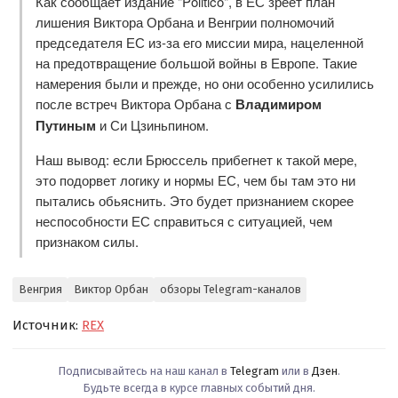
Как сообщает издание "Politico", в ЕС зреет план
лишения Виктора Орбана и Венгрии полномочий
председателя ЕС из-за его миссии мира, нацеленной
на предотвращение большой войны в Европе. Такие
намерения были и прежде, но они особенно усилились
после встреч Виктора Орбана с
Владимиром
Путиным
и Си Цзиньпином.
Наш вывод: если Брюссель прибегнет к такой мере,
это подорвет логику и нормы ЕС, чем бы там это ни
пытались обьяснить. Это будет признанием скорее
неспособности ЕС справиться с ситуацией, чем
признаком силы.
Венгрия
Виктор Орбан
обзоры Telegram-каналов
Источник:
REX
Подписывайтесь на наш канал в
Telegram
или в
Дзен
.
Будьте всегда в курсе главных событий дня.