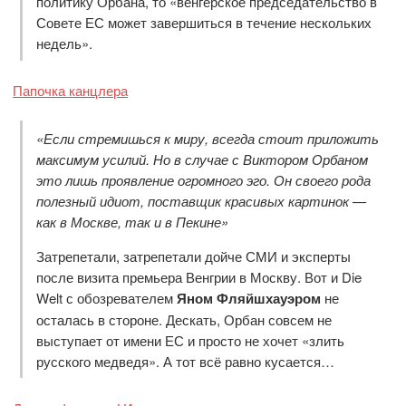
политику Орбана, то «венгерское председательство в
Совете ЕС может завершиться в течение нескольких
недель».
Папочка канцлера
«Если стремишься к миру, всегда стоит приложить
максимум усилий. Но в случае с Виктором Орбаном
это лишь проявление огромного эго. Он своего рода
полезный идиот, поставщик красивых картинок —
как в Москве, так и в Пекине»
Затрепетали, затрепетали дойче СМИ и эксперты
после визита премьера Венгрии в Москву. Вот и Die
Welt с обозревателем
Яном Фляйшхауэром
не
осталась в стороне. Дескать, Орбан совсем не
выступает от имени ЕС и просто не хочет «злить
русского медведя». А тот всё равно кусается…