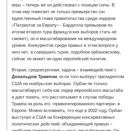
игры – теперь же он действовал с позиции силы. В
этом ему помогает не только премьерство (он
единственный глава правительства среди лидеров
«Патриотов за Европу» - Барделла премьером по
итогам второго тура французских выборов стать не
сможет), но и масштабирование на международном
уровне. Конкурентов среди правых в этом вопросе у
него нет, а совершить турне, подобное орбановскому,
сейчас не может ни один европейский политик.
Вторая, среднесрочная, задача – взаимодействие с
Дональдом Трампом
, если того выберут президентом
США на ноябрьских выборах. Орбан не только
масштабирует себя как лидер европейского масштаба
и дает понять, что рассчитывает в случае победы
Трампа на роль его «привилегированного партнера» в
Европе. Можно вспомнить, что еще в 2022 году Орбан
выступал в США на Конференции консервативных
политических действий, объединяющей правую –
наиболее трампистскую – часть республиканцев. Он