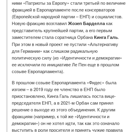
ними «Патриоты за Европу» стали третьей по величине
фракцией в Европарламенте после консерваторов
(Европейской народной партии – ЕНП) и социалистов.
Новую фракцию возглавил
Жозеп Барделла
как
представитель крупнейшей партии, а его первым
заместителем стала соратница Орбана
Кинга Галь
.
При этом в новый проект не пустили «Альтернативу
для Германии» как слишком радикальную
политическую силу (из «Идентичности и демократии»
ее исключили по инициативе Ле Пен еще в прошлом
созыве Европарламента).
В прошлом созыве Европарламента «Фидес» была
изгоем – в 2019 году ее членство в ЕНП было
приостановлено, Кинга Галь лишилась поста вице-
председателя ЕНП, а в 2021-м Орбан сам принял
решение о выходе из этого объединения. К другим
фракциям (например, к той же «Идентичности и
демократии») он не хотел идти, так как это означало
выступить в роли просителя и принять чужие правила