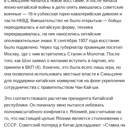
в Синьцзяне началось новое восстание, и после начала
японо-китайской войны в дело опять вмешались советские
военные — 16-я узбекская горно-кавалерийская дивизия и
части НКВД. Вмешательство не было открытым — бойцы
переодевались в китайскую форму, техника
перекрашивалась, на нее наносились китайские
опознавательные знаки. К сентябрю 1937 года восстание
было подавлено. Через год губернатор провинции посетил
Москву, где с ним встретились Сталин и Молотов. После
того, как Шэн заявил о желании вступить в партию, его
приняли в ВКП (б). Конечно, это была всего лишь игра, но
она позволила использовать местные власти в Синьцзяне
для поддержки китайских коммунистов на фоне укрепления
сотрудничества с правительством Чан Кай-ши.
Это соответствовало расчетам президента Китайской
республики. Он поначалу явно пытался избежать
полномасштабного конфликта с Японией, рассчитывая на
то, что настоящей целью Японии является столкновение с
СССР. Советский полпред в Китае докладывал: «Ставка на