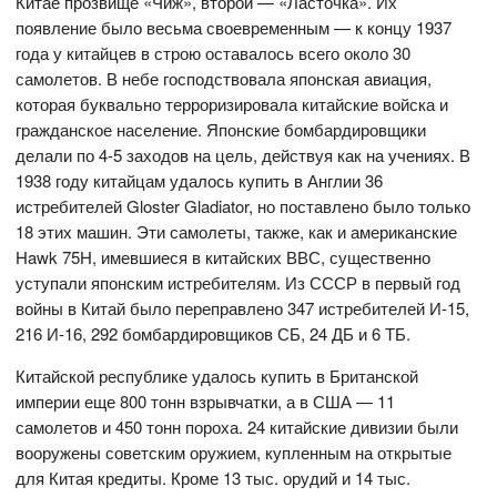
Китае прозвище «Чиж», второй — «Ласточка». Их
появление было весьма своевременным — к концу 1937
года у китайцев в строю оставалось всего около 30
самолетов. В небе господствовала японская авиация,
которая буквально терроризировала китайские войска и
гражданское население. Японские бомбардировщики
делали по 4-5 заходов на цель, действуя как на учениях. В
1938 году китайцам удалось купить в Англии 36
истребителей Gloster Gladiator, но поставлено было только
18 этих машин. Эти самолеты, также, как и американские
Hawk 75H, имевшиеся в китайских ВВС, существенно
уступали японским истребителям. Из СССР в первый год
войны в Китай было переправлено 347 истребителей И-15,
216 И-16, 292 бомбардировщиков СБ, 24 ДБ и 6 ТБ.
Китайской республике удалось купить в Британской
империи еще 800 тонн взрывчатки, а в США — 11
самолетов и 450 тонн пороха. 24 китайские дивизии были
вооружены советским оружием, купленным на открытые
для Китая кредиты. Кроме 13 тыс. орудий и 14 тыс.