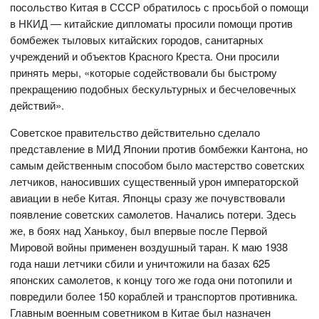
посольство Китая в СССР обратилось с просьбой о помощи
в НКИД — китайские дипломаты просили помощи против
бомбежек тыловых китайских городов, санитарных
учреждений и объектов Красного Креста. Они просили
принять меры, «которые содействовали бы быстрому
прекращению подобных бескультурных и бесчеловечных
действий».
Советское правительство действительно сделало
представление в МИД Японии против бомбежки Кантона, но
самым действенным способом было мастерство советских
летчиков, наносивших существенный урон императорской
авиации в небе Китая. Японцы сразу же почувствовали
появление советских самолетов. Начались потери. Здесь
же, в боях над Ханькоу, был впервые после Первой
Мировой войны применен воздушный таран. К маю 1938
года наши летчики сбили и уничтожили на базах 625
японских самолетов, к концу того же года они потопили и
повредили более 150 кораблей и транспортов противника.
Главным военным советником в Китае был назначен