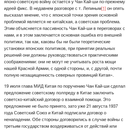
японо-советскую войну остается у Чан Кай-ши по-прежнему
идеей фикс. В недавнем разговоре с т. Лепиным
[1]
он опять
высказал мнение, что с японской точки зрения основной
проблемой является не китайская, а советская проблема.
Этим объясняется пассивность Чан Кай-ши в переговорах с
нами, и в этом заключается основная ошибка его внешней
политики, так как, каковы бы ни были теоретические
установки японских политиков, при принятии реальных
решений они должны руководствоваться практическими
соображениями: они не могут не учитывать роста мощи
нашей Красной Армии, с одной стороны, и, с другой, почти
полную незащищенность северных провинций Китая».
19 июля глава МИД Китая по поручению Чан Кай-ши сделал
предложение советскому полпреду в Китае заключить
советско-китайский договор о взаимной помощи. Это
предложение не было принято, зато уже 21 августа 1937
года Советский Союз и Китай подписали договор о
ненападении. Обе стороны договорились в случае войны с
третьим государством воздерживаться от действий или