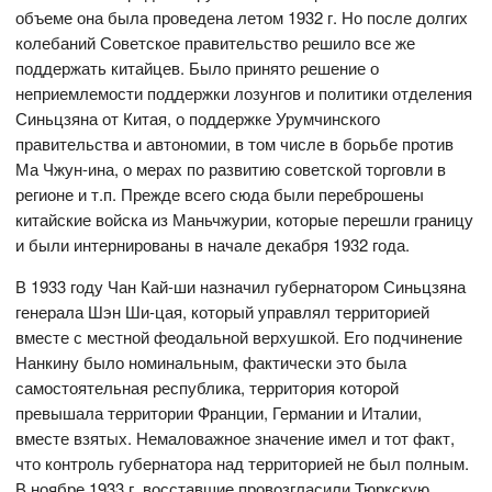
объеме она была проведена летом 1932 г. Но после долгих
колебаний Советское правительство решило все же
поддержать китайцев. Было принято решение о
неприемлемости поддержки лозунгов и политики отделения
Синьцзяна от Китая, о поддержке Урумчинского
правительства и автономии, в том числе в борьбе против
Ма Чжун-ина, о мерах по развитию советской торговли в
регионе и т.п. Прежде всего сюда были переброшены
китайские войска из Маньчжурии, которые перешли границу
и были интернированы в начале декабря 1932 года.
В 1933 году Чан Кай-ши назначил губернатором Синьцзяна
генерала Шэн Ши-цая, который управлял территорией
вместе с местной феодальной верхушкой. Его подчинение
Нанкину было номинальным, фактически это была
самостоятельная республика, территория которой
превышала территории Франции, Германии и Италии,
вместе взятых. Немаловажное значение имел и тот факт,
что контроль губернатора над территорией не был полным.
В ноябре 1933 г. восставшие провозгласили Тюркскую