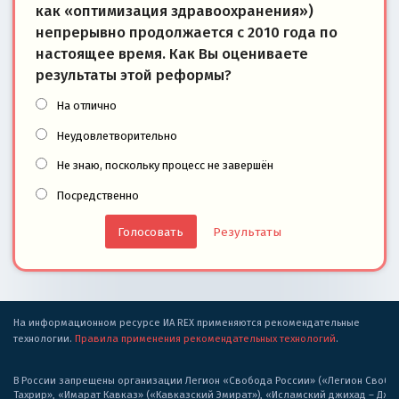
как «оптимизация здравоохранения»)
непрерывно продолжается с 2010 года по
настоящее время. Как Вы оцениваете
результаты этой реформы?
На отлично
Неудовлетворительно
Не знаю, поскольку процесс не завершён
Посредственно
Результаты
На информационном ресурсе ИА REX применяются рекомендательные
технологии.
Правила применения рекомендательных технологий
.
В России запрещены организации Легион «Свобода России» («Легион Свобода
Тахрир», «Имарат Кавказ» («Кавказский Эмират»), «Исламский джихад – Дж