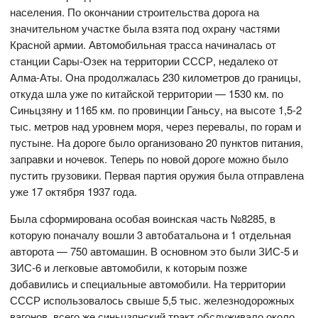
населения. По окончании строительства дорога на
значительном участке была взята под охрану частями
Красной армии. Автомобильная трасса начиналась от
станции Сары-Озек на территории СССР, недалеко от
Алма-Аты. Она продолжалась 230 километров до границы,
откуда шла уже по китайской территории — 1530 км. по
Синьцзяну и 1165 км. по провинции Ганьсу, на высоте 1,5-2
тыс. метров над уровнем моря, через перевалы, по горам и
пустыне. На дороге было организовано 20 пунктов питания,
заправки и ночевок. Теперь по новой дороге можно было
пустить грузовики. Первая партия оружия была отправлена
уже 17 октября 1937 года.
Была сформирована особая воинская часть №8285, в
которую поначалу вошли 3 автобатальона и 1 отдельная
авторота — 750 автомашин. В основном это были ЗИС-5 и
ЗИС-6 и легковые автомобили, к которым позже
добавились и специальные автомобили. На территории
СССР использовалось свыше 5,5 тыс. железнодорожных
вагонов, всего же синьцзянский тракт обслуживало около