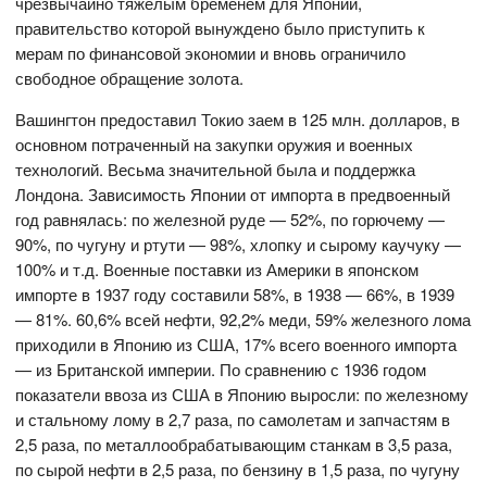
чрезвычайно тяжелым бременем для Японии,
правительство которой вынуждено было приступить к
мерам по финансовой экономии и вновь ограничило
свободное обращение золота.
Вашингтон предоставил Токио заем в 125 млн. долларов, в
основном потраченный на закупки оружия и военных
технологий. Весьма значительной была и поддержка
Лондона. Зависимость Японии от импорта в предвоенный
год равнялась: по железной руде — 52%, по горючему —
90%, по чугуну и ртути — 98%, хлопку и сырому каучуку —
100% и т.д. Военные поставки из Америки в японском
импорте в 1937 году составили 58%, в 1938 — 66%, в 1939
— 81%. 60,6% всей нефти, 92,2% меди, 59% железного лома
приходили в Японию из США, 17% всего военного импорта
— из Британской империи. По сравнению с 1936 годом
показатели ввоза из США в Японию выросли: по железному
и стальному лому в 2,7 раза, по самолетам и запчастям в
2,5 раза, по металлообрабатывающим станкам в 3,5 раза,
по сырой нефти в 2,5 раза, по бензину в 1,5 раза, по чугуну