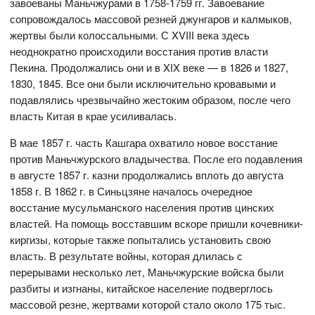
завоеваны Маньчжурами в 1758-1759 гг. Завоевание
сопровождалось массовой резней джунгаров и калмыков,
жертвы были колоссальными. С XVIII века здесь
неоднократно происходили восстания против власти
Пекина. Продолжались они и в XIX веке — в 1826 и 1827,
1830, 1845. Все они были исключительно кровавыми и
подавлялись чрезвычайно жестоким образом, после чего
власть Китая в крае усиливалась.
В мае 1857 г. часть Кашгара охватило новое восстание
против Маньчжурского владычества. После его подавления
в августе 1857 г. казни продолжались вплоть до августа
1858 г. В 1862 г. в Синьцзяне началось очередное
восстание мусульманского населения против цинских
властей. На помощь восставшим вскоре пришли кочевники-
киргизы, которые также попытались установить свою
власть. В результате войны, которая длилась с
перерывами несколько лет, Маньчжурские войска были
разбиты и изгнаны, китайское население подверглось
массовой резне, жертвами которой стало около 175 тыс.