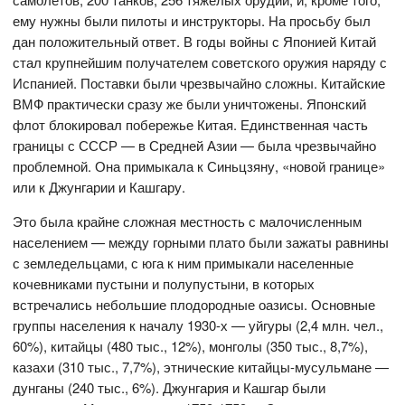
ему нужны были пилоты и инструкторы. На просьбу был
дан положительный ответ. В годы войны с Японией Китай
стал крупнейшим получателем советского оружия наряду с
Испанией. Поставки были чрезвычайно сложны. Китайские
ВМФ практически сразу же были уничтожены. Японский
флот блокировал побережье Китая. Единственная часть
границы с СССР — в Средней Азии — была чрезвычайно
проблемной. Она примыкала к Синьцзяну, «новой границе»
или к Джунгарии и Кашгару.
Это была крайне сложная местность с малочисленным
населением — между горными плато были зажаты равнины
с земледельцами, с юга к ним примыкали населенные
кочевниками пустыни и полупустыни, в которых
встречались небольшие плодородные оазисы. Основные
группы населения к началу 1930-х — уйгуры (2,4 млн. чел.,
60%), китайцы (480 тыс., 12%), монголы (350 тыс., 8,7%),
казахи (310 тыс., 7,7%), этнические китайцы-мусульмане —
дунганы (240 тыс., 6%). Джунгария и Кашгар были