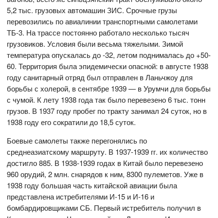
5,2 тыс. грузовых автомашин ЗИС. Срочные грузы
перевозились по авиалинии транспортными самолетами
ТБ-3. На трассе постоянно работало несколько тысяч
грузовиков. Условия были весьма тяжелыми. Зимой
температура опускалась до -32, летом поднималась до +50-
60. Территория была эпидемически опасной: в августе 1938
году санитарный отряд был отправлен в Ланьчжоу для
борьбы с холерой, в сентябре 1939 — в Урумчи для борьбы
с чумой. К лету 1938 года так было перевезено 6 тыс. тонн
грузов. В 1937 году пробег по тракту занимал 24 суток, но в
1938 году его сократили до 18,5 суток.
Боевые самолеты также перегонялись по
среднеазиатскому маршруту. В 1937-1939 гг. их количество
достигло 885. В 1938-1939 годах в Китай было перевезено
960 орудий, 2 млн. снарядов к ним, 8300 пулеметов. Уже в
1938 году большая часть китайской авиации была
представлена истребителями И-15 и И-16 и
бомбардировщиками СБ. Первый истребитель получил в