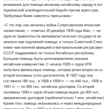
возможное для помощи великому китайскому народу в его
героической освободительной борьбе против агрессора.
Требуемые Вами самолеты присылаем.»
«С тех пор, как началась война Сопротивления японским
захватчикам, — отмечал 20 декабря 1939 года Мао, — ни
одно из правительств империалистических государств не
оказало нам подлинной помощи, и только Советский Союз
помог нам военной авиацией и материальными ресурсами».
СССР поддерживал не только Китайскую республику.
Большая помощь была целенаправленно оказана
китайским коммунистам. С начала 1920-х годов КПК
получала финансовую помощь, которая резко возросла со
второй половины этого десятилетия. В 1927 году она
составила 180 тыс., в 1928 и 1929 гг. — по 440 тыс., 1930 и
1931 гг. — по 450 тыс. китайских долларов. Со второй
половины 1930-х годов объем помощи вырос до 300 тыс.
американских долларов (приблизительно 1 млн. китайских).
Кроме того, помощь оказывалась и через международные
организации. Так, в 1937 году Китаю через общество