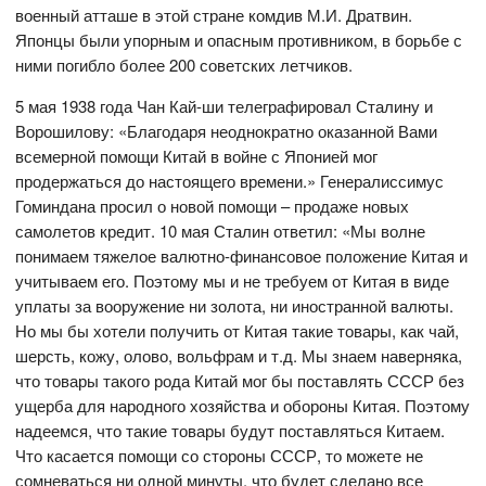
военный атташе в этой стране комдив М.И. Дратвин.
Японцы были упорным и опасным противником, в борьбе с
ними погибло более 200 советских летчиков.
5 мая 1938 года Чан Кай-ши телеграфировал Сталину и
Ворошилову: «Благодаря неоднократно оказанной Вами
всемерной помощи Китай в войне с Японией мог
продержаться до настоящего времени.» Генералиссимус
Гоминдана просил о новой помощи – продаже новых
самолетов кредит. 10 мая Сталин ответил: «Мы волне
понимаем тяжелое валютно-финансовое положение Китая и
учитываем его. Поэтому мы и не требуем от Китая в виде
уплаты за вооружение ни золота, ни иностранной валюты.
Но мы бы хотели получить от Китая такие товары, как чай,
шерсть, кожу, олово, вольфрам и т.д. Мы знаем наверняка,
что товары такого рода Китай мог бы поставлять СССР без
ущерба для народного хозяйства и обороны Китая. Поэтому
надеемся, что такие товары будут поставляться Китаем.
Что касается помощи со стороны СССР, то можете не
сомневаться ни одной минуты, что будет сделано все