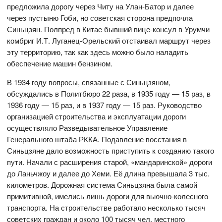
предложила дорогу через Читу на Улан-Батор и далее
через пустыню Гоби, но советская сторона предпочла
Синьцзян. Полпред в Китае бывший вице-консул в Урумчи
комбриг И.Т. Луганец-Орельский отстаивал маршрут через
эту территорию, так как здесь можно было наладить
обеспечение машин бензином.
В 1934 году вопросы, связанные с Синьцзяном,
обсуждались в Политбюро 22 раза, в 1935 году — 15 раз, в
1936 году — 15 раз, и в 1937 году — 15 раз. Руководство
организацией строительства и эксплуатации дороги
осуществляло Разведывательное Управление
Генерального штаба РККА. Подавление восстания в
Синьцзяне дало возможность приступить к созданию такого
пути. Начали с расширения старой, «мандаринской» дороги
до Ланьчжоу и далее до Хеми. Её длина превышала 3 тыс.
километров. Дорожная система Синьцзяна была самой
примитивной, имелись лишь дороги для вьючно-колесного
транспорта. На строительстве работало несколько тысяч
советских граждан и около 100 тысяч чел. местного