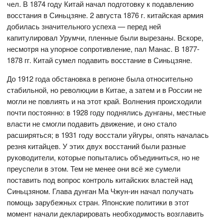
чел. В 1874 году Китай начал подготовку к подавлению
восстания в Синьцзяне. 2 августа 1876 г. китайская армия
добилась значительного успеха — перед ней
капитулировал Урумчи, пленные были вырезаны. Вскоре,
несмотря на упорное сопротивление, пал Манас. В 1877-
1878 гг. Китай сумел подавить восстание в Синьцзяне.
До 1912 года обстановка в регионе была относительно
стабильной, но революции в Китае, а затем и в России не
могли не повлиять и на этот край. Волнения происходили
почти постоянно: в 1928 году поднялись дунганы, местные
власти не смогли подавить движение, и оно стало
расширяться; в 1931 году восстали уйгуры, опять началась
резня китайцев. У этих двух восстаний были разные
руководители, которые попытались объединиться, но не
преуспели в этом. Тем не менее они всё же сумели
поставить под вопрос контроль китайских властей над
Синьцзяном. Глава дунган Ма Чжун-ин начал получать
помощь зарубежных стран. Японские политики в этот
момент начали декларировать необходимость возглавить