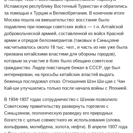
Исламскую республику Восточный Туркестан и обратились
за помощью к Турции и Великобритании. В конечном итоге
Москва пошла на вмешательство: восстание было
подавлено при помощи советских войск — т.н. Алтайской
добровольческой армией, составленной из войск Красной
армии и отрядов белоэмигрантов (таковых в Синьцзяне
насчитывалось около 18 тыс. чел., и часть из них уже была
призвана китайскими властями для обороны городов),
которым за участие в боях было обещано советское
гражданство. Лидер повстанцев бежал в СССР, где был
интернирован, на просьбы китайских властей выдать
беженца последовал отказ. Отношения Шэн Ши-цая с Чан
Кай-ши улучшились только после начала войны с Японией.
В 1934-1937 годах сотрудничество с Шэном позволило
Советскому правительству развернуть торговлю с
Синьцзяном, геологическую разведку его природных
богатств с целью совместного их использования (олова,
вольфрама, молибдена, золота, нефти). В апреле 1937 года