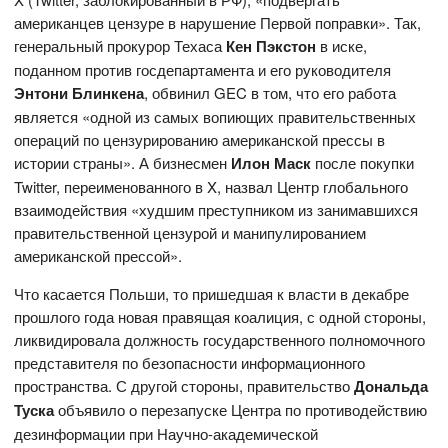
американцев цензуре в нарушение Первой поправки». Так,
генеральный прокурор Техаса
Кен Пэкстон
в иске,
поданном против госдепартамента и его руководителя
Энтони Блинкена
, обвинил GEC в том, что его работа
является «одной из самых вопиющих правительственных
операций по цензурированию американской прессы в
истории страны». А бизнесмен
Илон Маск
после покупки
Twitter, переименованного в X, назвал Центр глобального
взаимодействия «худшим преступником из занимавшихся
правительственной цензурой и манипулированием
американской прессой».
Что касается Польши, то пришедшая к власти в декабре
прошлого года новая правящая коалиция, с одной стороны,
ликвидировала должность государственного полномочного
представителя по безопасности информационного
пространства. С другой стороны, правительство
Дональда
Туска
объявило о перезапуске Центра по противодействию
дезинформации при Научно-академической