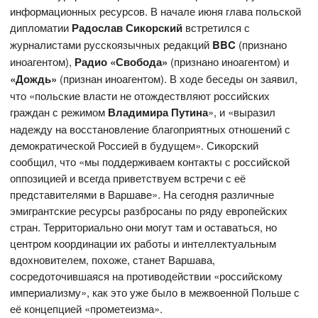
информационных ресурсов. В начале июня глава польской
дипломатии
Радослав Сикорский
встретился с
журналистами русскоязычных редакций
BBC
(признано
иноагентом),
Радио «Свобода»
(признано иноагентом) и
«Дождь»
(признан иноагентом). В ходе беседы он заявил,
что «польские власти не отождествляют российских
граждан с режимом
Владимира Путина
», и «выразил
надежду на восстановление благоприятных отношений с
демократической Россией в будущем». Сикорский
сообщил, что «мы поддерживаем контакты с российской
оппозицией и всегда приветствуем встречи с её
представителями в Варшаве». На сегодня различные
эмигрантские ресурсы разбросаны по ряду европейских
стран. Территориально они могут там и оставаться, но
центром координации их работы и интеллектуальным
вдохновителем, похоже, станет Варшава,
сосредоточившаяся на противодействии «российскому
империализму», как это уже было в межвоенной Польше с
её концепцией «прометеизма».