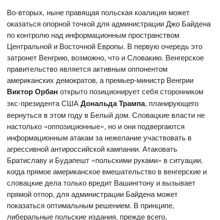
Во-вторых, ныне правящая польская коалиция может
оказаться опорной точкой для администрации Джо Байдена
по контролю над информационным пространством
Центральной и Восточной Европы. В первую очередь это
затронет Венгрию, возможно, что и Словакию. Венгерское
правительство является активным оппонентом
американских демократов, а премьер-министр Венгрии
Виктор Орбан
открыто позиционирует себя сторонником
экс-президента США
Дональда Трампа
, планирующего
вернуться в этом году в Белый дом. Словацкие власти не
настолько «оппозиционные», но и они подвергаются
информационным атакам за нежелание участвовать в
агрессивной антироссийской кампании. Атаковать
Братиславу и Будапешт «польскими руками» в ситуации,
когда прямое американское вмешательство в венгерские и
словацкие дела только вредит Вашингтону и вызывает
прямой отпор, для администрации Байдена может
показаться оптимальным решением. В принципе,
либеральные польские издания, прежде всего,