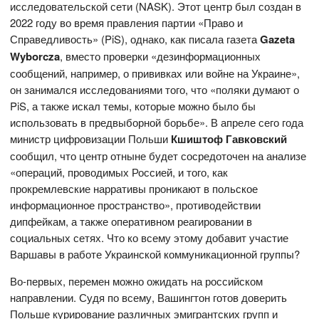
исследовательской сети (NASK). Этот центр был создан в
2022 году во время правления партии «Право и
Справедливость» (PiS), однако, как писала газета
G
azeta
Wyborcza
, вместо проверки «дезинформационных
сообщений, например, о прививках или войне на Украине»,
он занимался исследованиями того, что «поляки думают о
PiS, а также искал темы, которые можно было бы
использовать в предвыборной борьбе». В апреле сего года
министр цифровизации Польши
Кшиштоф Гавковский
сообщил, что центр отныне будет сосредоточен на анализе
«операций, проводимых Россией, и того, как
прокремлевские нарративы проникают в польское
информационное пространство», противодействии
дипфейкам, а также оперативном реагировании в
социальных сетях. Что ко всему этому добавит участие
Варшавы в работе Украинской коммуникационной группы?
Во-первых, перемен можно ожидать на российском
направлении. Судя по всему, Вашингтон готов доверить
Польше курирование различных эмигрантских групп и