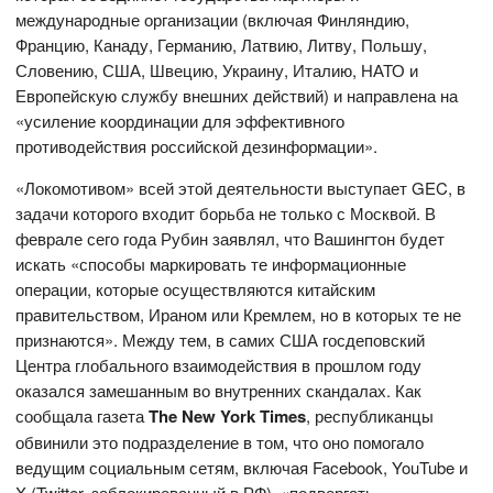
международные организации (включая Финляндию,
Францию, Канаду, Германию, Латвию, Литву, Польшу,
Словению, США, Швецию, Украину, Италию, НАТО и
Европейскую службу внешних действий) и направлена на
«усиление координации для эффективного
противодействия российской дезинформации».
«Локомотивом» всей этой деятельности выступает GEC, в
задачи которого входит борьба не только с Москвой. В
феврале сего года Рубин заявлял, что Вашингтон будет
искать «способы маркировать те информационные
операции, которые осуществляются китайским
правительством, Ираном или Кремлем, но в которых те не
признаются». Между тем, в самих США госдеповский
Центра глобального взаимодействия в прошлом году
оказался замешанным во внутренних скандалах. Как
сообщала газета
The
New
York
Times
, республиканцы
обвинили это подразделение в том, что оно помогало
ведущим социальным сетям, включая Facebook, YouTube и
X (Twitter, заблокированный в РФ), «подвергать