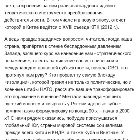
века, сохранения за ним роли авангардного идейно-
теоретического инструмента преобразования
действительности. В том числе и в новую эпоху, отсчет
которой в Китае ведётся с XVIII съезда КПК (2012 г.).
А ведь правда: зададимся вопросом, читатель: когда наша
страна, припёртая к стенке беспардонным давлением
Запада, взявшего курс на нанесение нам «стратегического
поражения», то есть на лишение нас исторической и
международно-правовой субъектности, начала СВО, кто
протянул нам руку? Кто прорвал ту самую блокаду
«изоляции», которой грезили не только политические, но и
военные штабы НАТО, рассчитывавшие трансформировать
это поражение в военное? Мечтали навсегда «решить
русский вопрос» и «вырвать у России ядерные зубы» -
помним такую формулировку из конца 90-х – начала 2000-
х? С нами рядом оказались, побудив прислушаться
глобальный Юг, страны мировой системы социализма
прежде всего Китай и КНДР, а также Куба и Вьетнам. У
наших стран действительно общая историческая судьба,