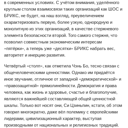
в современных условиях. С учётом внимания, уделённого
круглым столом взаимосвязи таких организаций как ШОС и
БРИКС, не будет, на наш взгляд, преувеличением
охарактеризовать первую, более узкую, однородную и
монолитную из этих организаций, в качестве стержневого
элемента безопасности второй. Того самого стержня, что
позволил совместным экономическим интересам
«пятёрки», а теперь уже «десятки» БРИКС набрать вес,
авторитет и инерцию развития.
Четвёртый «столп», как отметила Чэнь Бо, тесно связан с
общечеловеческими ценностями. Однако им придаётся
иное звучание, отличное от западной «демократической» и
«правозащитной» прямолинейности. Демократия и права
человека, как жизнь и здоровье, счастье и благополучие,
являются важнейшей составляющей общей ценностной
шкалы. Только вот носят они, Си Цзиньпин, кстати, об этом
говорил многократно, даже вёл полемику с европейскими
лидерами, цивилизационный характер, выступая
производными от национальных и религиозных традиций.