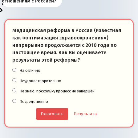
«переобувании» хозяев
суверенной экономике
Анкориджа
внутренней политике
отношениям с Россией?
моря
победители
Медицинская реформа в России (известная
как «оптимизация здравоохранения»)
непрерывно продолжается с 2010 года по
настоящее время. Как Вы оцениваете
результаты этой реформы?
На отлично
Неудовлетворительно
Не знаю, поскольку процесс не завершён
Посредственно
Результаты