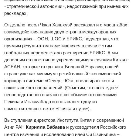
«стратегической автономии», недостижимой при нынешних
раскладах.
Отдельно посол Чжан Ханьхуэй рассказал и о масштабах
взаимодействия наших двух стран в международных
организациях – ООН, ШОС и БРИКС, подчеркнув, что
прямым результатом наметившихся в связи с этим
глобальных перемен стало расширение БРИКС. А мы
дополним его постоянно укрепляющимися связями Китая с
АСЕАН, которые открывают Большой Евразии, нашей
стране уже как минимум третий важный экономический
коридор в системе «Север – Юг», после иранского и
пакистанского направлений. (Отметим, что последнее
непосредственно связано с «особыми» отношениями
Пекина и Исламабада и составляет одну из
самостоятельных веток «Пояса и пути»).
Выступления директора Института Китая и современной
Азии РАН
Кирилла Бабаева
и руководителя Российского
центра изучения и исследования идей Си Цзиньпина –