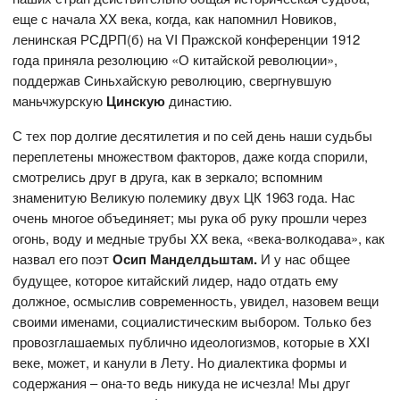
еще с начала XX века, когда, как напомнил Новиков,
ленинская РСДРП(б) на VI Пражской конференции 1912
года приняла резолюцию «О китайской революции»,
поддержав Синьхайскую революцию, свергнувшую
маньчжурскую
Цинскую
династию.
С тех пор долгие десятилетия и по сей день наши судьбы
переплетены множеством факторов, даже когда спорили,
смотрелись друг в друга, как в зеркало; вспомним
знаменитую Великую полемику двух ЦК 1963 года. Нас
очень многое объединяет; мы рука об руку прошли через
огонь, воду и медные трубы XX века, «века-волкодава», как
назвал его поэт
Осип Манделдьштам.
И у нас общее
будущее, которое китайский лидер, надо отдать ему
должное, осмыслив современность, увидел, назовем вещи
своими именами, социалистическим выбором. Только без
провозглашаемых публично идеологизмов, которые в XXI
веке, может, и канули в Лету. Но диалектика формы и
содержания – она-то ведь никуда не исчезла! Мы друг