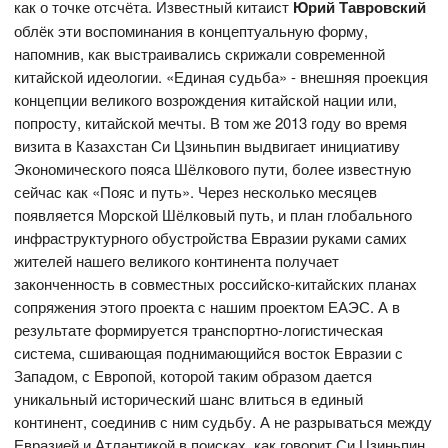
как о точке отсчёта. Известный китаист
Юрий Тавровский
облёк эти воспоминания в концептуальную форму,
напомнив, как выстраивались скрижали современной
китайской идеологии. «Единая судьба» - внешняя проекция
концепции великого возрождения китайской нации или,
попросту, китайской мечты. В том же 2013 году во время
визита в Казахстан Си Цзиньпин выдвигает инициативу
Экономического пояса Шёлкового пути, более известную
сейчас как «Пояс и путь». Через несколько месяцев
появляется Морской Шёлковый путь, и план глобального
инфраструктурного обустройства Евразии руками самих
жителей нашего великого континента получает
законченность в совместных российско-китайских планах
сопряжения этого проекта с нашим проектом ЕАЭС. А в
результате формируется транспортно-логистическая
система, сшивающая поднимающийся восток Евразии с
Западом, с Европой, которой таким образом дается
уникальный исторический шанс влиться в единый
континент, соединив с ним судьбу. А не разрываться между
Евразией и Атлантикой в поисках, как говорит Си Цзиньпин,