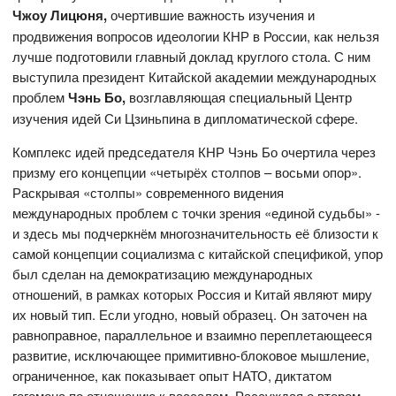
Чжоу Лицюня,
очертившие важность изучения и
продвижения вопросов идеологии КНР в России, как нельзя
лучше подготовили главный доклад круглого стола. С ним
выступила президент Китайской академии международных
проблем
Чэнь Бо,
возглавляющая специальный Центр
изучения идей Си Цзиньпина в дипломатической сфере.
Комплекс идей председателя КНР Чэнь Бо очертила через
призму его концепции «четырёх столпов – восьми опор».
Раскрывая «столпы» современного видения
международных проблем с точки зрения «единой судьбы» -
и здесь мы подчеркнём многозначительность её близости к
самой концепции социализма с китайской спецификой, упор
был сделан на демократизацию международных
отношений, в рамках которых Россия и Китай являют миру
их новый тип. Если угодно, новый образец. Он заточен на
равноправное, параллельное и взаимно переплетающееся
развитие, исключающее примитивно-блоковое мышление,
ограниченное, как показывает опыт НАТО, диктатом
гегемона по отношению к вассалам. Рассуждая о втором