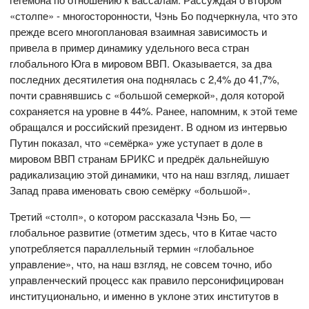
«столпе» - многосторонности, Чэнь Бо подчеркнула, что это
прежде всего многоплановая взаимная зависимость и
привела в пример динамику удельного веса стран
глобального Юга в мировом ВВП. Оказывается, за два
последних десятилетия она поднялась с 2,4% до 41,7%,
почти сравнявшись с «большой семеркой», доля которой
сохраняется на уровне в 44%. Ранее, напомним, к этой теме
обращался и российский президент. В одном из интервью
Путин показал, что «семёрка» уже уступает в доле в
мировом ВВП странам БРИКС и предрёк дальнейшую
радикализацию этой динамики, что на наш взгляд, лишает
Запад права именовать свою семёрку «большой».
Третий «столп», о котором рассказала Чэнь Бо, —
глобальное развитие (отметим здесь, что в Китае часто
употребляется параллельный термин «глобальное
управление», что, на наш взгляд, не совсем точно, ибо
управленческий процесс как правило персонифицирован
институционально, и именно в уклоне этих институтов в