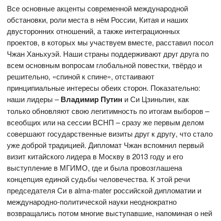
Все основные акценты современной международной
обстановки, роли места в нём России, Китая и наших
двусторонних отношений, а также интеграционных
проектов, в которых мы участвуем вместе, расставил посол
Чжан Ханьхуэй. Наши страны поддерживают друг друга по
всем основным вопросам глобальной повестки, твёрдо и
решительно, «спиной к спине», отстаивают
принципиальные интересы обеих сторон. Показательно:
наши лидеры –
Владимир Путин
и Си Цзиньпин, как
только обновляют свою легитимность по итогам выборов –
всеобщих или на сессии ВСНП – сразу же первым делом
совершают государственные визиты друг к другу, что стало
уже доброй традицией. Дипломат Чжан вспомнил первый
визит китайского лидера в Москву в 2013 году и его
выступление в МГИМО, где и была провозглашена
концепция единой судьбы человечества. К этой речи
председателя Си в alma-mater российской дипломатии и
международно-политической науки неоднократно
возвращались потом многие выступавшие, напоминая о ней