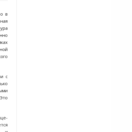
но в
ная
ура
енно
ках
ьной
кого
зи с
ько
ыми
 Это
ице-
ется
е и