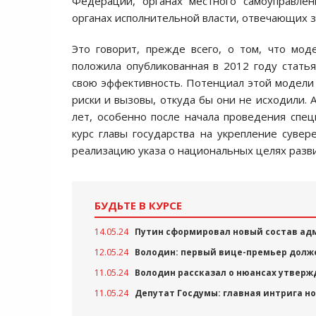
Федерации, органах местного самоуправле
органах исполнительной власти, отвечающих з
Это говорит, прежде всего, о том, что мод
положила опубликованная в 2012 году стать
свою эффективность. Потенциал этой модели 
риски и вызовы, откуда бы они не исходили. 
лет, особенно после начала проведения спец
курс главы государства на укрепление суве
реализацию указа о национальных целях разви
БУДЬТЕ В КУРСЕ
14.05.24
Путин сформировал новый состав ад
12.05.24
Володин: первый вице-премьер долже
11.05.24
Володин рассказал о нюансах утвер
11.05.24
Депутат Госдумы: главная интрига н