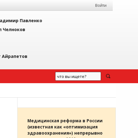
Войти
адимир Павленко
л Челноков
г Айрапетов
Медицинская реформа в России
(известная как «оптимизация
здравоохранения») непрерывно