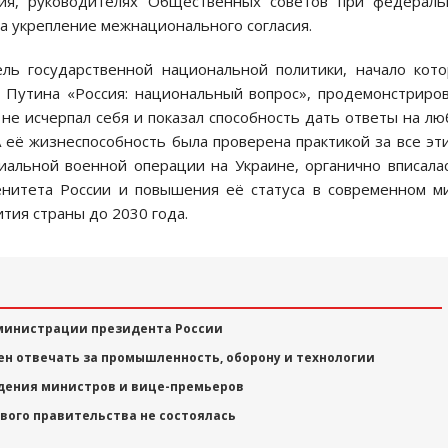
ния, руководителях Общественных советов при федераль
а укрепление межнационального согласия.
ель государственной национальной политики, начало кот
я Путина «Россия: национальный вопрос», продемонстриро
не исчерпал себя и показал способность дать ответы на л
А её жизнеспособность была проверена практикой за все эт
иальной военной операции на Украине, органично вписала
ренитета России и повышения её статуса в современном м
тия страны до 2030 года.
министрации президента России
н отвечать за промышленность, оборону и технологии
ждения министров и вице-премьеров
ового правительства не состоялась