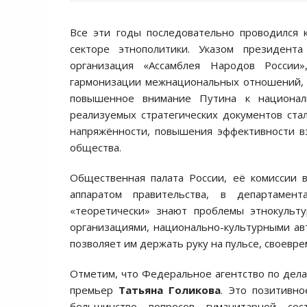
Все эти годы последовательно проводился 
секторе этнополитики. Указом президента
организация «Ассамблея Народов России»
гармонизации межнациональных отношений, 
повышенное внимание Путина к национал
реализуемых стратегических документов ст
напряжённости, повышения эффективности вз
общества.
Общественная палата России, её комиссии 
аппаратом правительства, в департамен
«теоретически» знают проблемы этнокульт
организациями, национально-культурными авт
позволяет им держать руку на пульсе, своевр
Отметим, что Федеральное агентство по дела
премьер
Татьяна Голикова
. Это позитивн
большинство вопросов гуманитарной со