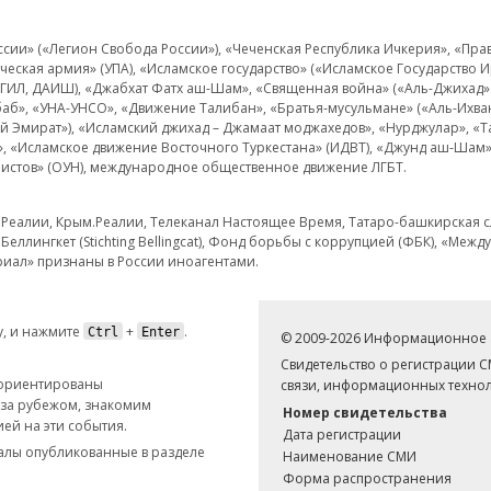
и» («Легион Свобода России»), «Чеченская Республика Ичкерия», «Правый
еская армия» (УПА), «Исламское государство» («Исламское Государство И
 ИГИЛ, ДАИШ), «Джабхат Фатх аш-Шам», «Священная война» («Аль-Джихад» 
аб», «УНА-УНСО», «Движение Талибан», «Братья-мусульмане» («Аль-Ихва
кий Эмират»), «Исламский джихад – Джамаат моджахедов», «Нурджулар», «
», «Исламское движение Восточного Туркестана» (ИДВТ), «Джунд аш-Шам»,
истов» (ОУН), международное общественное движение ЛГБТ.
з.Реалии, Крым.Реалии, Телеканал Настоящее Время, Татаро-башкирская сл
Беллингкет (Stichting Bellingcat), Фонд борьбы с коррупцией (ФБК), «Ме
иал» признаны в России иноагентами.
, и нажмите
+
.
Ctrl
Enter
© 2009-2026 Информационное а
Свидетельство о регистрации 
 ориентированы
связи, информационных технол
 за рубежом, знакомим
Номер свидетельства
ей на эти события.
Дата регистрации
иалы опубликованные в разделе
Наименование СМИ
Форма распространения