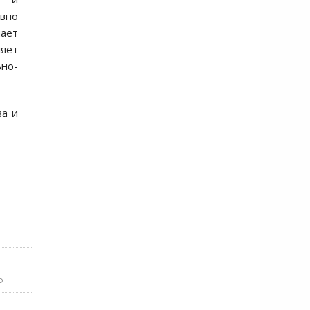
вно
ает
ляет
но-
ва и
Ф