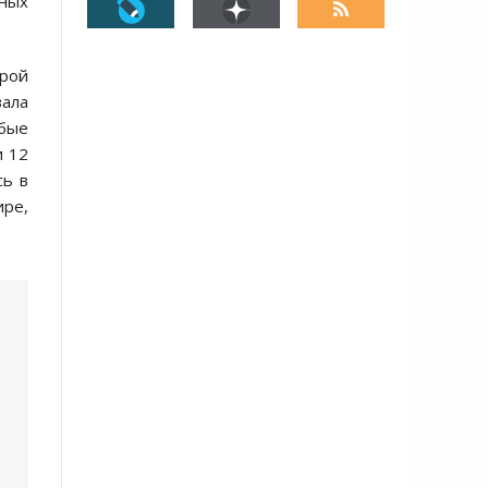
ных
орой
вала
юбые
и 12
сь в
ире,