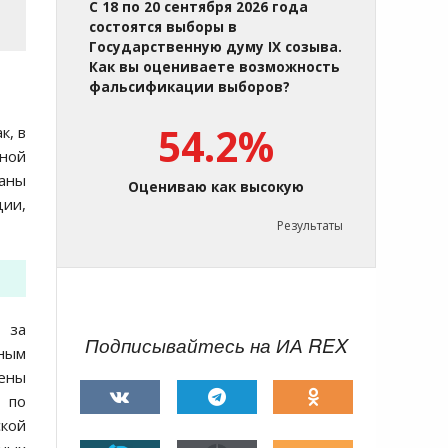
С 18 по 20 сентября 2026 года
состоятся выборы в
Государственную думу IX созыва.
Как вы оцениваете возможность
фальсификации выборов?
54.2%
к, в
ьной
ланы
Оцениваю как высокую
ции,
Результаты
 за
Подписывайтесь на ИА REX
ным
ены
 по
ской