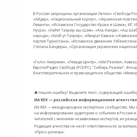
В России запрещены организации Легион «Свобода Росси
«Айдар», «Национальный корпус», «Украинская повстанч
Леванта», «Исламское Государство Ирака и Шама», ИГ,
Нусра», «Хайят Тахрир-аш-Шам», «Аль-Каида», «Аш-Шаб
народа», «Хизб ут-Тахрир», «Имарат Кавказ» («Кавказс
партия Туркестана», «Исламское движение Узбекистана
Степана Бандеры», «Организация украинских национал
«Голос Америки», «Левада-Центр», «Idel.Реалии», Кавка
Европа/Радио Свобода (PCE/PC), "Сибирь.Реалии", Фонд 
благотворительное и правозащитное общество «Мемор
Нашли ошибку? Выделите текст, содержащий ошибку
ИА REX — российское информационное агентство
ИА REX — международное экспертное сообщество. Мы
на информирование аудитории о событиях в России и
читателей с мнением независимых экспертов, их реакци
Редакция агентства не несёт ответственности за матер
«Пресс-релизы».