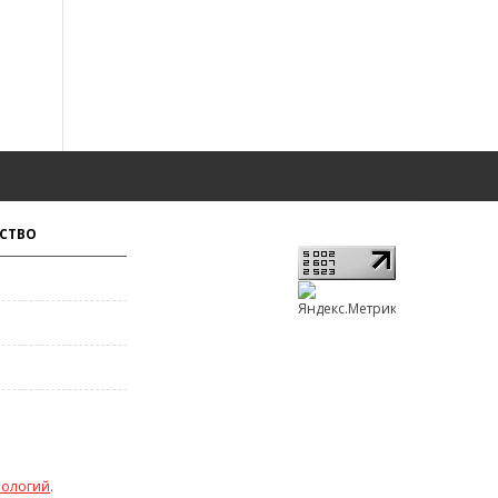
СТВО
нологий
.