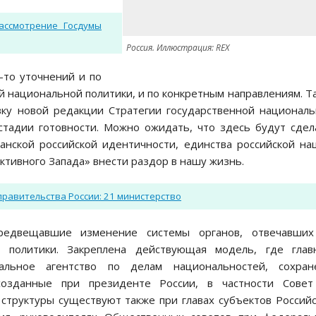
ассмотрение Госдумы
Россия. Иллюстрация: REX
-то уточнений и по
 национальной политики, и по конкретным направлениям. Та
ку новой редакции Стратегии государственной национал
 стадии готовности. Можно ожидать, что здесь будут сде
нской российской идентичности, единства российской на
тивного Запада» внести раздор в нашу жизнь.
 правительства России: 21 министерство
редвещавшие изменение системы органов, отвечавших
й политики. Закреплена действующая модель, где глав
альное агентство по делам национальностей, сохран
 созданные при президенте России, в частности Совет
труктуры существуют также при главах субъектов Россий