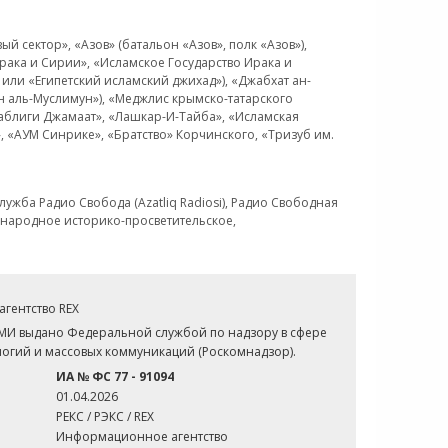
 сектор», «Азов» (батальон «Азов», полк «Азов»),
рака и Сирии», «Исламское Государство Ирака и
или «Египетский исламский джихад»), «Джабхат ан-
н аль-Муслимун»), «Меджлис крымско-татарского
Таблиги Джамаат», «Лашкар-И-Тайба», «Исламская
 «АУМ Синрике», «Братство» Корчинского, «Тризуб им.
ужба Радио Свобода (Azatliq Radiosi), Радио Свободная
ждународное историко-просветительское,
гентство REX
СМИ выдано Федеральной службой по надзору в сфере
огий и массовых коммуникаций (Роскомнадзор).
ИА № ФС 77 - 91094
01.04.2026
РЕКС / РЭКС / REX
Информационное агентство