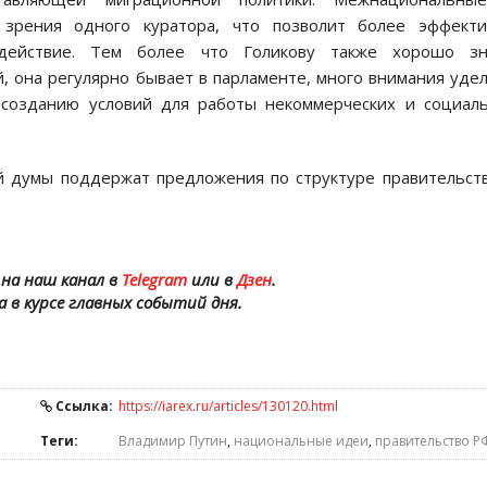
зрения одного куратора, что позволит более эффекти
одействие. Тем более что Голикову также хорошо зн
, она регулярно бывает в парламенте, много внимания уде
созданию условий для работы некоммерческих и социаль
й думы поддержат предложения по структуре правительст
на наш канал в
Telegram
или в
Дзен
.
а в курсе главных событий дня.
Ссылка:
https://iarex.ru/articles/130120.html
Теги:
Владимир Путин
,
национальные идеи
,
правительство Р