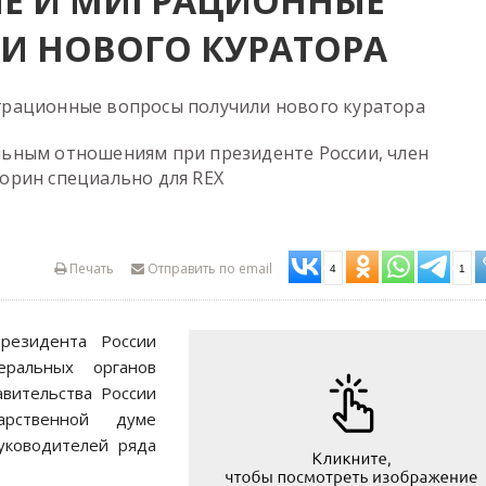
Е И МИГРАЦИОННЫЕ
И НОВОГО КУРАТОРА
рационные вопросы получили нового куратора
ьным отношениям при президенте России, член
орин специально для REX
Печать
Отправить по email
4
1
президента России
ральных органов
авительства России
рственной думе
уководителей ряда