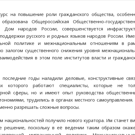
курс на повышение роли гражданского общества, особен
 образована Общероссийская Общественно-государствен
, Дом народов России, совершенствуется инфраструкт
поддержки русского и родных языков народов России. Им
ьной политике и межнациональным отношениям в рам
ало залогом существенного снижения уровня межнационал
аимодействия в этом поле институтов власти и гражданс
в последние годы наладили деловые, конструктивные свя
тах которого работают специалисты, которые не тол
урной сферы, но и имеют опыт руководства общественн
ономиями, трудились в органах местного самоуправления.
еменно разрешать сложные вопросы.
м национальностей получило нового куратора. Им станет в
ое решение, поскольку в её ведении таким образом окаж
ставляющей миграционной политики. Межнациональны