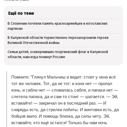
Ещё по теме
В Словении почтили память красноармейцев и югославских
партизан
В Калужской области торжественно перезахоронили героев
Великой Отечественной войны
Семьи детей, осквернивших георгиевский флаг в Калужской
области, навсегда покинут Россию
Помните: "Глянул Мальчиш и видит: стоит у окна всё
тот же человек. Тот, да не тот: и коня нет — пропал
конь, и сабли нет — сломалась сабля, и папахи нет —
слетела папаха, да и сам-то стоит — шатается. — Эй,
вставайте! — закричал он в последний раз. — И
снаряды есть, да стрелки побиты. И винтовки есть, да
бойцов мало. И помощь близка, да силы нету. Эй,
вставайте, кто ещё остался! Только бы нам ночь