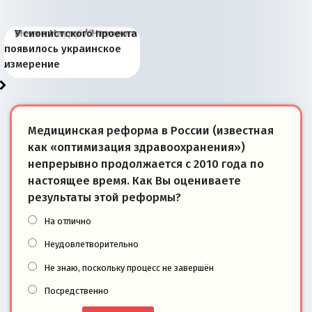
Киевская марионетка
В России назрели
Миграционный пожар
Россия начинает
Россия зимой 1904
Русская нация вчера и
Почему правый крах в
Место Науру / Науэро в
У сионистского проекта
Запада рассказала о
перемены: 15 шагов к
Европы
сбрасывать балласт
года: первые уступки во
сегодня
Варшаве не поможет её
современной истории
появилось украинское
«переобувании» хозяев
суверенной экономике
Анкориджа
внутренней политике
отношениям с Россией?
Южной Осетии
измерение
Медицинская реформа в России (известная
как «оптимизация здравоохранения»)
непрерывно продолжается с 2010 года по
настоящее время. Как Вы оцениваете
результаты этой реформы?
На отлично
Неудовлетворительно
Не знаю, поскольку процесс не завершён
Посредственно