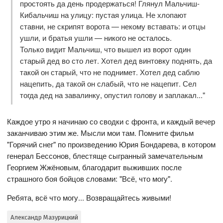
простоять да день продержаться! Глянул Мальчиш-
Кибальчиш на улицу: пустая улица. Не хлопают
ставни, не скрипят ворота — некому вставать: и отцы
ушли, и братья ушли — никого не осталось.
Только видит Мальчиш, что вышел из ворот один
старый дед во сто лет. Хотел дед винтовку поднять, да
такой он старый, что не поднимет. Хотел дед саблю
нацепить, да такой он слабый, что не нацепит. Сел
тогда дед на завалинку, опустил голову и заплакал..."
Каждое утро я начинаю со сводки с фронта, и каждый вечер
заканчиваю этим же. Мысли мои там. Помните фильм
"Горячий снег" по произведению Юрия Бондарева, в котором
генерал Бессонов, блестяще сыгранный замечательным
Георгием Жжёновым, благодарит выживших после
страшного боя бойцов словами: "Всё, что могу".
Ребята, всё что могу... Возвращайтесь живыми!
Александр Мазурицкий