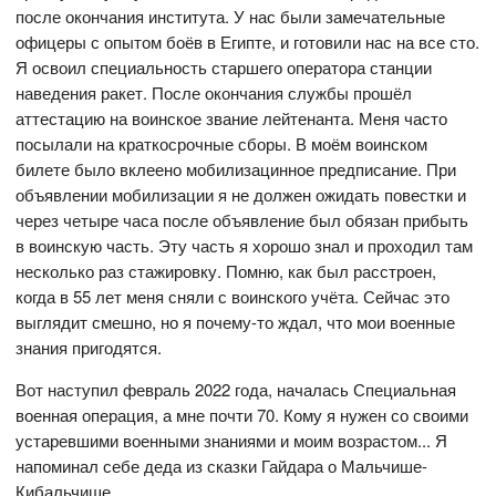
после окончания института. У нас были замечательные
офицеры с опытом боёв в Египте, и готовили нас на все сто.
Я освоил специальность старшего оператора станции
наведения ракет. После окончания службы прошёл
аттестацию на воинское звание лейтенанта. Меня часто
посылали на краткосрочные сборы. В моём воинском
билете было вклеено мобилизацинное предписание. При
объявлении мобилизации я не должен ожидать повестки и
через четыре часа после объявление был обязан прибыть
в воинскую часть. Эту часть я хорошо знал и проходил там
несколько раз стажировку. Помню, как был расстроен,
когда в 55 лет меня сняли с воинского учёта. Сейчас это
выглядит смешно, но я почему-то ждал, что мои военные
знания пригодятся.
Вот наступил февраль 2022 года, началась Специальная
военная операция, а мне почти 70. Кому я нужен со своими
устаревшими военными знаниями и моим возрастом... Я
напоминал себе деда из сказки Гайдара о Мальчише-
Кибальчише.